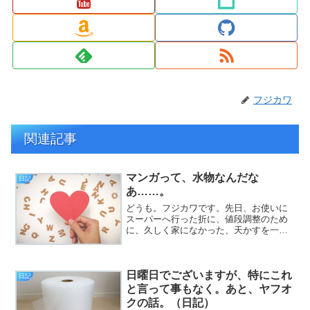
フジカワ
関連記事
マンガって、水物なんだな
日記
あ……。
どうも。フジカワです。先日、お使いに
スーパーへ行った折に、値段調整のため
に、久しく家になかった、天かすを一袋
買いました。袋の裏に、アレンジレシピ
が載っており、なんと、『おにぎりに、
刻みネギと一緒に混ぜて、結ぶと美味し
日曜日でございますが、特にこれ
い』と書いてありました。...
日記
と言って事もなく。あと、ヤフオ
クの話。（日記）