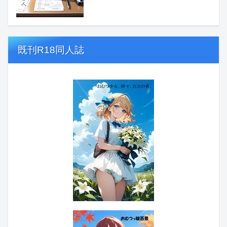
既刊R18同人誌