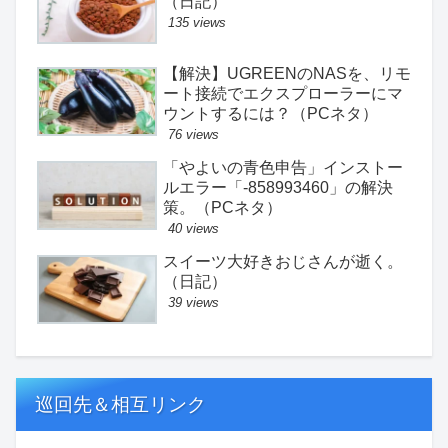
（日記）
135 views
【解決】UGREENのNASを、リモ
ート接続でエクスプローラーにマ
ウントするには？（PCネタ）
76 views
「やよいの青色申告」インストー
ルエラー「-858993460」の解決
策。（PCネタ）
40 views
スイーツ大好きおじさんが逝く。
（日記）
39 views
巡回先＆相互リンク