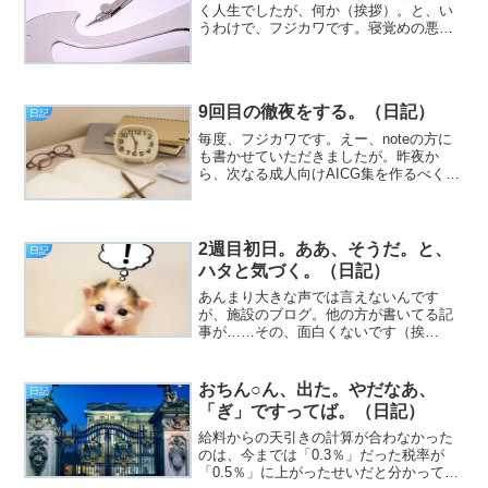
く人生でしたが、何か（挨拶）。と、い
うわけで、フジカワです。寝覚めの悪さ
はもう『以下同文』としか言えない連休2
日目、皆様いかがお過ごしでしょうか。
なんかもうね、なんかもうね（2回言う
な）。さて、タイトルの...
9回目の徹夜をする。（日記）
日記
毎度、フジカワです。えー、noteの方に
も書かせていただきましたが。昨夜か
ら、次なる成人向けAICG集を作るべく、
作業を開始しました。予想を遥かに超え
るスピードで、作業が進んだのはいいと
して、睡眠薬を飲むタイミングを完全に
逸して、完徹と相成...
2週目初日。ああ、そうだ。と、
日記
ハタと気づく。（日記）
あんまり大きな声では言えないんです
が、施設のブログ。他の方が書いてる記
事が……その、面白くないです（挨
拶）。と、いうわけで、フジカワです。
液晶用のウィットティッシュで眼鏡を拭
くと、大変キレイになることが分かった
おちん○ん、出た。やだなあ、
日記
月曜日、皆様いかがお過ごしでし...
「ぎ」ですってば。（日記）
給料からの天引きの計算が合わなかった
のは、今までは「0.3％」だった税率が
「0.5％」に上がったせいだと分かって、