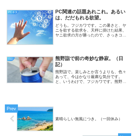
冬（挨拶）。と、いうわけで、フジカワ
です。実は先日、相談支援専門員の方か
らの「定期モニタリング」の電話がかか
PC関連の話題あれこれ。あるい
PCネタ
ってきたのですが出...
は、だだもれる欲望。
どうも。フジカワです。この暑さと、ヤ
ニを欲する欲求を、天秤に掛けた結果、
ヤニ欲求の方が勝ったので、さっきコン
ビニへ行って、ロングピースを一つ買っ
てきました。どうしようもないニコチン
中毒です。皆様いかがお過ごしでしょう
か。
熊野詣で前の奇妙な静寂。（日
日記
記）
熊野詣で。楽しみとか言うよりも、色々
あって、今はかなり厳粛な気分です。
と、いうわけで、フジカワです。熊野詣
ではいいとして、2泊目のホテルを間違え
て「禁煙のダブル」を予約してしまい、
Webからは変更できなかったので、「喫
煙のシングル」に変えて...
素晴らしい無風につき。（一回休み）