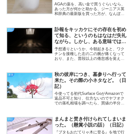
AGAの薬を、高い金で買うぐらいなら、
あった方が何かと助かる、ジーニアス英
和辞典の最新版を買った方が、なんぼマ
シであるかに気付きました（挨拶）。
と、いうわけで、フジカワです。なんか
ヤフオクのシステムが微妙に変わったら
訃報をキッカケにその存在を初め
日記
しく、提携サービスを利用...
て知る、というのもはなはだ失礼
ながら。しかし、ある意味ではい
いタイミングで。（創作の話）
予想通りというか、今朝起きると、ワク
（日記）
チンを接種した左の二の腕が痛くなって
おり、また、普段以上の倦怠感を覚えて
いたので、今日の有休を取ったのは正解
だったと思いました（挨拶）。と、いう
わけで、フジカワです。いよいよ連休も
秋の彼岸につき、墓参りへ行って
ネタ
最終日。時期的に、クレカ...
来た。その際の小ネタなど。（日
記）
今使ってる初代Surface GoがAmazonで
返品不可と知り、仕方ないのでヤフオク
での落札相場を調べたら、買値の半分程
度であった現実を見た時の顔（挨拶）。
と、いうわけで、フジカワです。仕切り
直しでポチったSurface Go2が明日着弾...
まんまと焚き付けられてしまいま
日記
った。（懸賞小説の話）（日記）
『ブタもおだてりゃ木に登る』を地で行