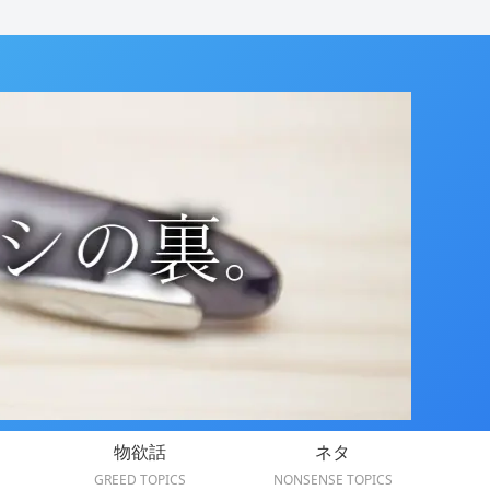
物欲話
ネタ
GREED TOPICS
NONSENSE TOPICS