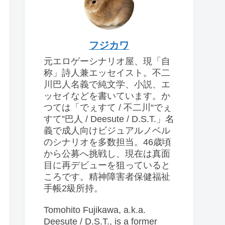
フジカワ
元エロゲーシナリオ屋、現「自
称」詩人兼エッセイスト。不二
川巴人名義で純文学、小説、エ
ッセイなどを書いています。か
つては「でぇすて / 不二川“でぇ
すて”巴人 / Deesute / D.S.T.」名
義で成人向けビジュアルノベル
のシナリオを多数担当。46歳頃
から公募へ挑戦し、現在は真面
目に再デビューを狙っていると
ころです。精神障害者保健福祉
手帳2級所持。
Tomohito Fujikawa, a.k.a.
Deesute / D.S.T., is a former