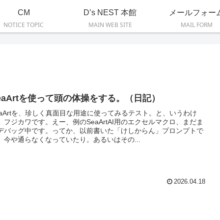
CM
D’s NEST 本館
メールフォー
NOTICE TOPIC
MAIN WEB SITE
MAIL FORM
eaArtを使って頭の体操をする。（日記）
eaArtを、珍しく真面目な用途に使ってみるテスト。と、いうわけ
、フジカワです。えー、例のSeaArtAI用のエクセルマクロ、まだま
デバッグ中です。ってか、以前書いた「けしからん」プロンプトで
、今や通らなくなっていたり。あるいはその...
2026.04.18