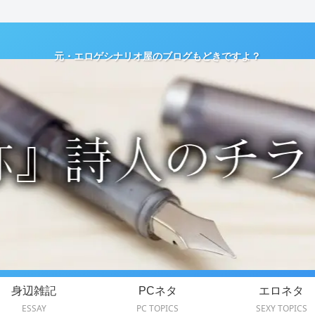
元・エロゲシナリオ屋のブログもどきですよ？
身辺雑記
PCネタ
エロネタ
ESSAY
PC TOPICS
SEXY TOPICS