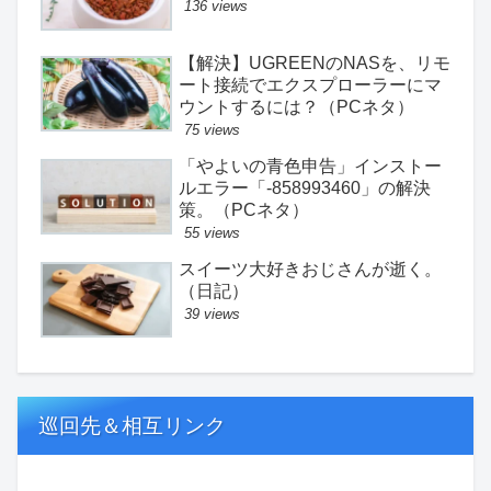
136 views
【解決】UGREENのNASを、リモ
ート接続でエクスプローラーにマ
ウントするには？（PCネタ）
75 views
「やよいの青色申告」インストー
ルエラー「-858993460」の解決
策。（PCネタ）
55 views
スイーツ大好きおじさんが逝く。
（日記）
39 views
巡回先＆相互リンク