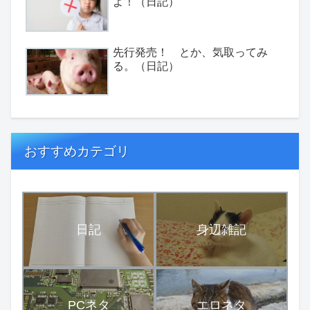
よ！（日記）
先行発売！ とか、気取ってみ
る。（日記）
おすすめカテゴリ
日記
身辺雑記
PCネタ
エロネタ