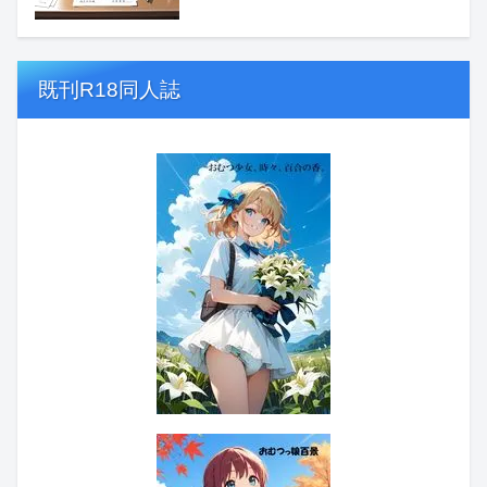
既刊R18同人誌