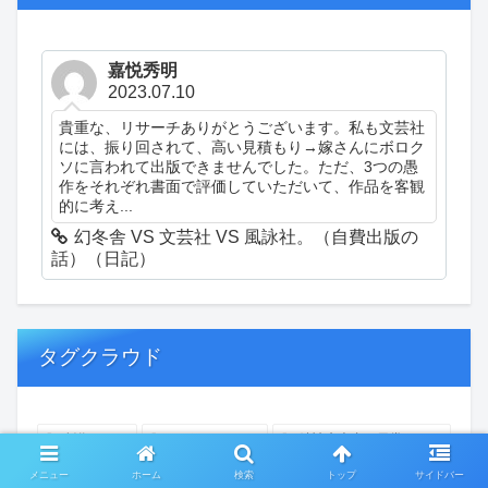
嘉悦秀明
2023.07.10
貴重な、リサーチありがとうございます。私も文芸社
には、振り回されて、高い見積もり→嫁さんにボロク
ソに言われて出版できませんでした。ただ、3つの愚
作をそれぞれ書面で評価していただいて、作品を客観
的に考え...
幻冬舎 VS 文芸社 VS 風詠社。（自費出版の
話）（日記）
タグクラウド
創作
おぎゃあ
精神病患者の日常
ちょっと頭冷やそうか
一回休み
ついカッとなった
メニュー
ホーム
検索
トップ
サイドバー