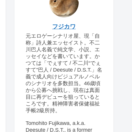
フジカワ
元エロゲーシナリオ屋、現「自
称」詩人兼エッセイスト。不二
川巴人名義で純文学、小説、エ
ッセイなどを書いています。か
つては「でぇすて / 不二川“でぇ
すて”巴人 / Deesute / D.S.T.」名
義で成人向けビジュアルノベル
のシナリオを多数担当。46歳頃
から公募へ挑戦し、現在は真面
目に再デビューを狙っていると
ころです。精神障害者保健福祉
手帳2級所持。
Tomohito Fujikawa, a.k.a.
Deesute / D.S.T., is a former