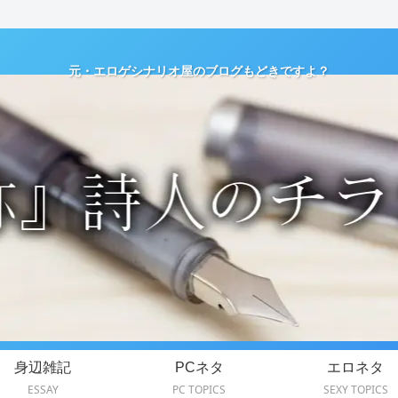
元・エロゲシナリオ屋のブログもどきですよ？
身辺雑記
PCネタ
エロネタ
ESSAY
PC TOPICS
SEXY TOPICS