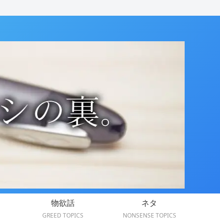
物欲話
ネタ
GREED TOPICS
NONSENSE TOPICS