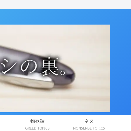
物欲話
ネタ
GREED TOPICS
NONSENSE TOPICS