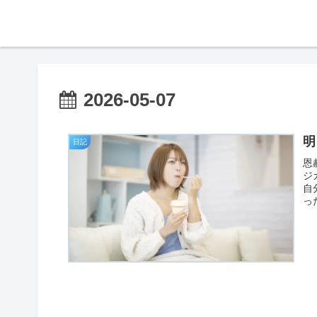
2026-05-07
明
日記
恩
ジ
自
っ