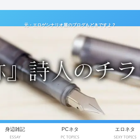
元・エロゲシナリオ屋のブログもどきですよ？
身辺雑記
PCネタ
エロネタ
ESSAY
PC TOPICS
SEXY TOPICS