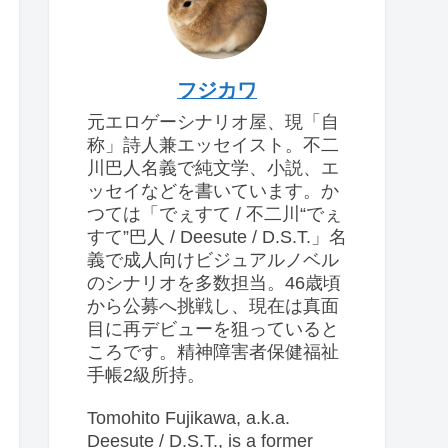
フジカワ
元エロゲーシナリオ屋、現「自
称」詩人兼エッセイスト。不二
川巴人名義で純文学、小説、エ
ッセイなどを書いています。か
つては「でぇすて / 不二川“でぇ
すて”巴人 / Deesute / D.S.T.」名
義で成人向けビジュアルノベル
のシナリオを多数担当。46歳頃
から公募へ挑戦し、現在は真面
目に再デビューを狙っていると
ころです。精神障害者保健福祉
手帳2級所持。
Tomohito Fujikawa, a.k.a.
Deesute / D.S.T., is a former