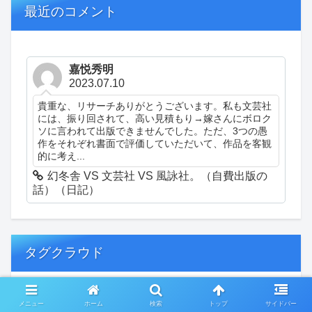
最近のコメント
嘉悦秀明
2023.07.10
貴重な、リサーチありがとうございます。私も文芸社
には、振り回されて、高い見積もり→嫁さんにボロク
ソに言われて出版できませんでした。ただ、3つの愚
作をそれぞれ書面で評価していただいて、作品を客観
的に考え...
幻冬舎 VS 文芸社 VS 風詠社。（自費出版の
話）（日記）
タグクラウド
創作
おぎゃあ
精神病患者の日常
メニュー
ホーム
検索
トップ
サイドバー