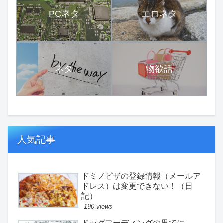
PCネタ
エロネタ
ネタ
物欲話
人気記事
ドミノピザの登録情報（メールア
ドレス）は変更できない！（日
記）
190 views
ドッグフーディングの果てに。