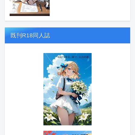
既刊R18同人誌