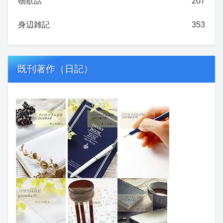
物欲話
207
身辺雑記
353
既刊著作（日記）