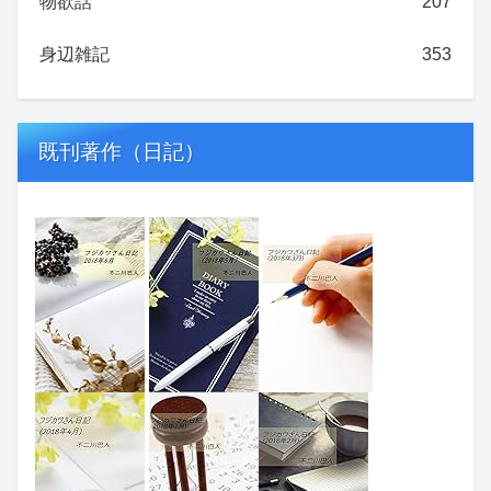
物欲話
207
身辺雑記
353
既刊著作（日記）