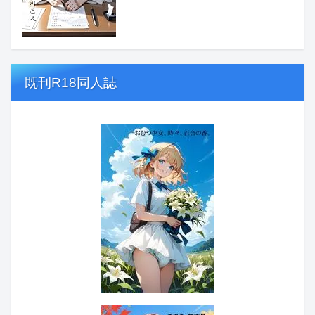
既刊R18同人誌