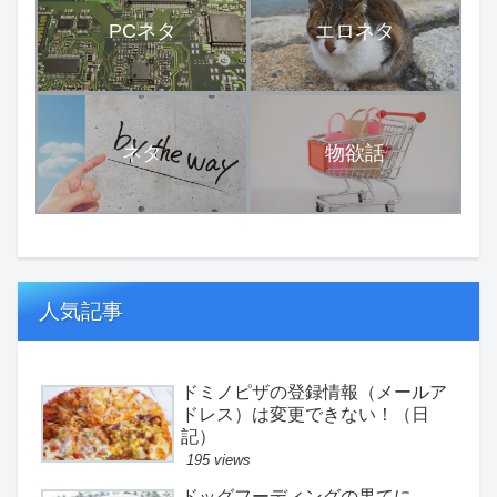
PCネタ
エロネタ
ネタ
物欲話
人気記事
ドミノピザの登録情報（メールア
ドレス）は変更できない！（日
記）
195 views
ドッグフーディングの果てに。