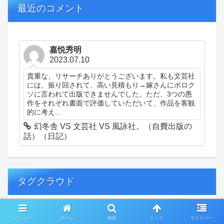
最近のコメント
嘉悦秀明
2023.07.10
貴重な、リサーチありがとうございます。私も文芸社
には、振り回されて、高い見積もり→嫁さんにボロク
ソに言われて出版できませんでした。ただ、3つの愚
作をそれぞれ書面で評価していただいて、作品を客観
的に考え...
幻冬舎 VS 文芸社 VS 風詠社。（自費出版の
話）（日記）
タグクラウド
創作
おぎゃあ
精神病患者の日常
メニュー
ホーム
検索
トップ
サイドバー