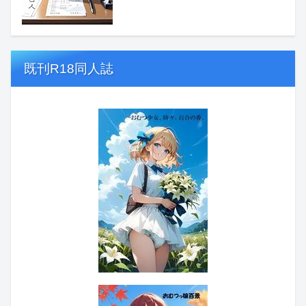
既刊R18同人誌