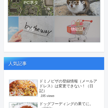
PCネタ
エロネタ
ネタ
物欲話
人気記事
ドミノピザの登録情報（メールア
ドレス）は変更できない！（日
記）
195 views
ドッグフーディングの果てに。