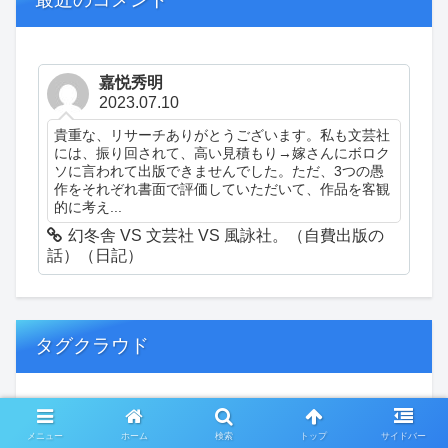
嘉悦秀明
2023.07.10
貴重な、リサーチありがとうございます。私も文芸社
には、振り回されて、高い見積もり→嫁さんにボロク
ソに言われて出版できませんでした。ただ、3つの愚
作をそれぞれ書面で評価していただいて、作品を客観
的に考え...
幻冬舎 VS 文芸社 VS 風詠社。（自費出版の
話）（日記）
タグクラウド
創作
おぎゃあ
精神病患者の日常
メニュー
ホーム
検索
トップ
サイドバー