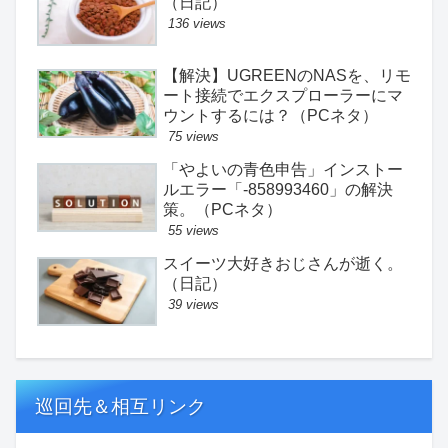
（日記）
136 views
【解決】UGREENのNASを、リモ
ート接続でエクスプローラーにマ
ウントするには？（PCネタ）
75 views
「やよいの青色申告」インストー
ルエラー「-858993460」の解決
策。（PCネタ）
55 views
スイーツ大好きおじさんが逝く。
（日記）
39 views
巡回先＆相互リンク