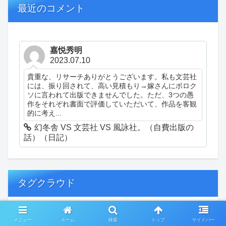
最近のコメント
嘉悦秀明
2023.07.10
貴重な、リサーチありがとうございます。私も文芸社
には、振り回されて、高い見積もり→嫁さんにボロク
ソに言われて出版できませんでした。ただ、3つの愚
作をそれぞれ書面で評価していただいて、作品を客観
的に考え...
幻冬舎 VS 文芸社 VS 風詠社。（自費出版の
話）（日記）
タグクラウド
創作
おぎゃあ
精神病患者の日常
メニュー
ホーム
検索
トップ
サイドバー