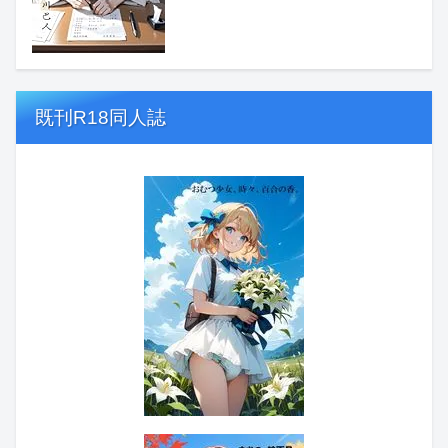
既刊R18同人誌