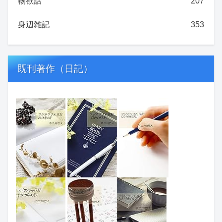
物欲話
207
身辺雑記
353
既刊著作（日記）