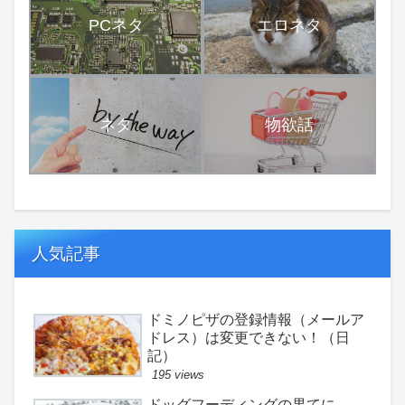
PCネタ
エロネタ
ネタ
物欲話
人気記事
ドミノピザの登録情報（メールア
ドレス）は変更できない！（日
記）
195 views
ドッグフーディングの果てに。