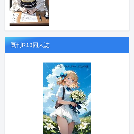
既刊R18同人誌