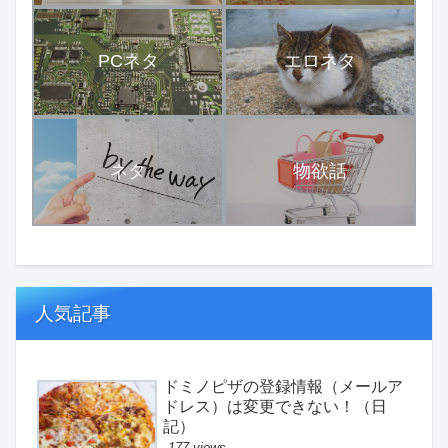
PCネタ
エロネタ
ネタ
物欲話
人気記事
ドミノピザの登録情報（メールア
ドレス）は変更できない！（日
記）
177 views