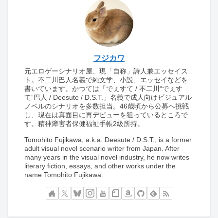
フジカワ
元エロゲーシナリオ屋、現「自称」詩人兼エッセイス
ト。不二川巴人名義で純文学、小説、エッセイなどを
書いています。かつては「でぇすて / 不二川“でぇす
て”巴人 / Deesute / D.S.T.」名義で成人向けビジュアル
ノベルのシナリオを多数担当。46歳頃から公募へ挑戦
し、現在は真面目に再デビューを狙っているところで
す。精神障害者保健福祉手帳2級所持。
Tomohito Fujikawa, a.k.a. Deesute / D.S.T., is a former
adult visual novel scenario writer from Japan. After
many years in the visual novel industry, he now writes
literary fiction, essays, and other works under the
name Tomohito Fujikawa.