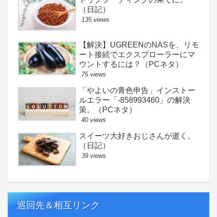
（日記）
135 views
【解決】UGREENのNASを、リモ
ート接続でエクスプローラーにマ
ウントするには？（PCネタ）
75 views
「やよいの青色申告」インストー
ルエラー「-858993460」の解決
策。（PCネタ）
40 views
スイーツ大好きおじさんが逝く。
（日記）
39 views
巡回先＆相互リンク