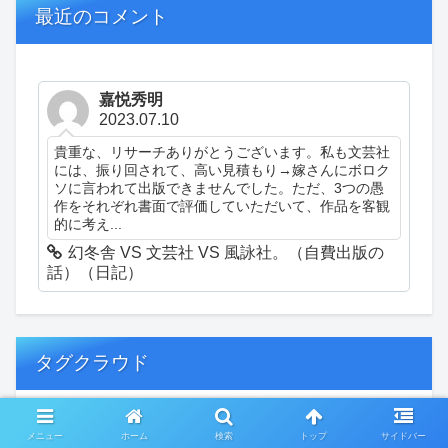
最近のコメント
嘉悦秀明
2023.07.10
貴重な、リサーチありがとうございます。私も文芸社
には、振り回されて、高い見積もり→嫁さんにボロク
ソに言われて出版できませんでした。ただ、3つの愚
作をそれぞれ書面で評価していただいて、作品を客観
的に考え...
幻冬舎 VS 文芸社 VS 風詠社。（自費出版の
話）（日記）
タグクラウド
創作
おぎゃあ
精神病患者の日常
メニュー
ホーム
検索
トップ
サイドバー