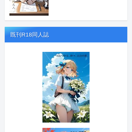
既刊R18同人誌