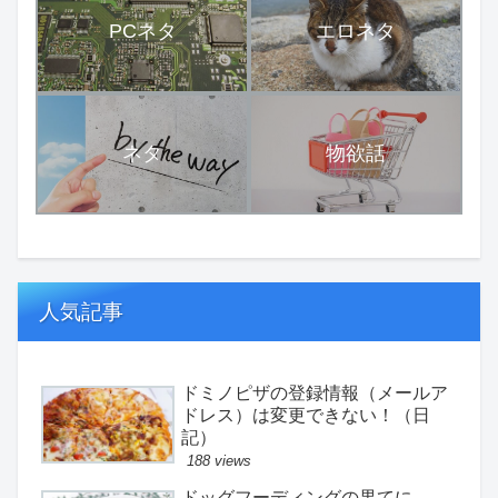
PCネタ
エロネタ
ネタ
物欲話
人気記事
ドミノピザの登録情報（メールア
ドレス）は変更できない！（日
記）
188 views
ドッグフーディングの果てに。