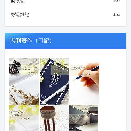
物欲話
207
身辺雑記
353
既刊著作（日記）