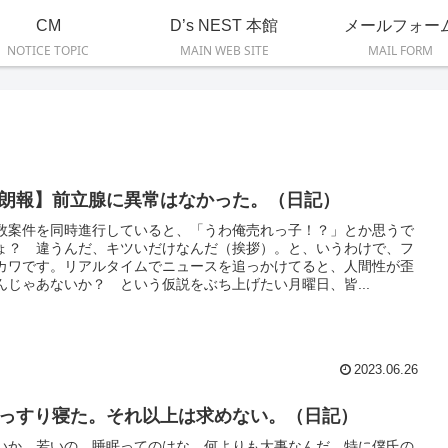
CM
D’s NEST 本館
メールフォー
NOTICE TOPIC
MAIN WEB SITE
MAIL FORM
朗報】前立腺に異常はなかった。（日記）
数案件を同時進行していると、「うわ俺売れっ子！？」とか思うで
ょ？ 違うんだ、キツいだけなんだ（挨拶）。と、いうわけで、フ
カワです。リアルタイムでニュースを追っかけてると、人間性が歪
んじゃあないか？ という仮説をぶち上げたい月曜日、皆...
2023.06.26
っすり寝た。それ以上は求めない。（日記）
いか、若いの。睡眠ってのはな、何よりも大事なんだ。特に僕氏の