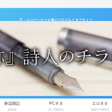
元・エロゲシナリオ屋のブログもどきですよ？
身辺雑記
PCネタ
エロネタ
ESSAY
PC TOPICS
SEXY TOPICS