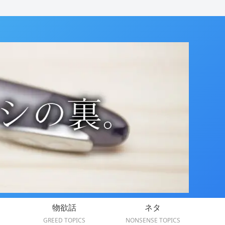
物欲話
ネタ
GREED TOPICS
NONSENSE TOPICS