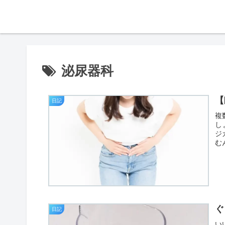
泌尿器科
【
日記
複
し
ジ
む
ぐ
日記
い