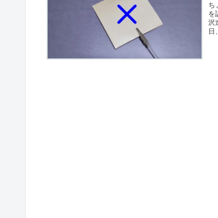
ち
を
沢
日