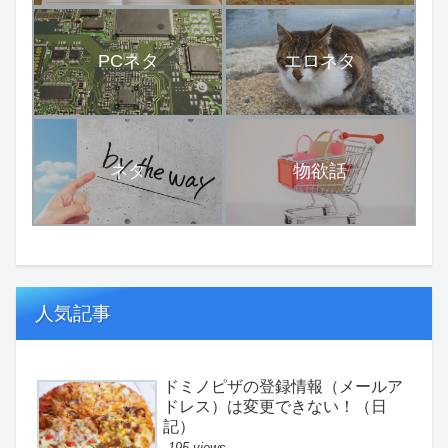
PCネタ
エロネタ
ネタ
物欲話
人気記事
ドミノピザの登録情報（メールア
ドレス）は変更できない！（日
記）
195 views