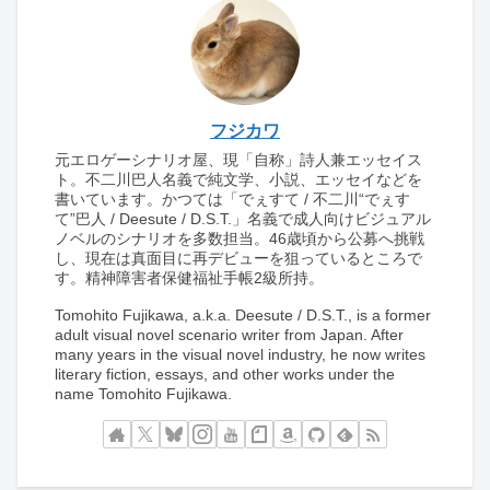
フジカワ
元エロゲーシナリオ屋、現「自称」詩人兼エッセイス
ト。不二川巴人名義で純文学、小説、エッセイなどを
書いています。かつては「でぇすて / 不二川“でぇす
て”巴人 / Deesute / D.S.T.」名義で成人向けビジュアル
ノベルのシナリオを多数担当。46歳頃から公募へ挑戦
し、現在は真面目に再デビューを狙っているところで
す。精神障害者保健福祉手帳2級所持。
Tomohito Fujikawa, a.k.a. Deesute / D.S.T., is a former
adult visual novel scenario writer from Japan. After
many years in the visual novel industry, he now writes
literary fiction, essays, and other works under the
name Tomohito Fujikawa.