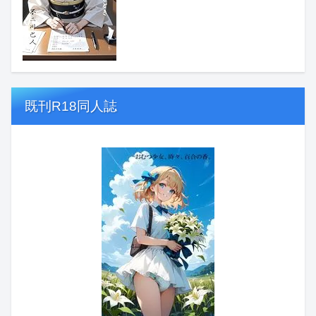
既刊R18同人誌