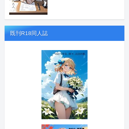
既刊R18同人誌