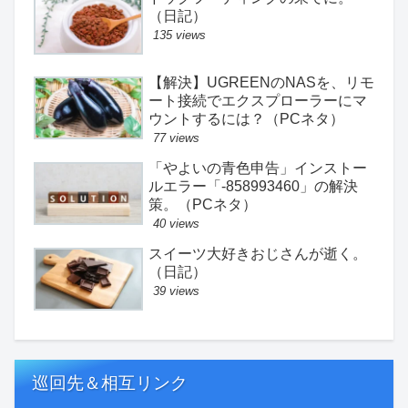
（日記）
135 views
【解決】UGREENのNASを、リモ
ート接続でエクスプローラーにマ
ウントするには？（PCネタ）
77 views
「やよいの青色申告」インストー
ルエラー「-858993460」の解決
策。（PCネタ）
40 views
スイーツ大好きおじさんが逝く。
（日記）
39 views
巡回先＆相互リンク