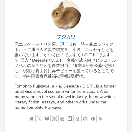
フジカワ
元エロゲーシナリオ屋、現「自称」詩人兼エッセイス
ト。不二川巴人名義で純文学、小説、エッセイなどを
書いています。かつては「でぇすて / 不二川“でぇす
て”巴人 / Deesute / D.S.T.」名義で成人向けビジュアル
ノベルのシナリオを多数担当。46歳頃から公募へ挑戦
し、現在は真面目に再デビューを狙っているところで
す。精神障害者保健福祉手帳2級所持。
Tomohito Fujikawa, a.k.a. Deesute / D.S.T., is a former
adult visual novel scenario writer from Japan. After
many years in the visual novel industry, he now writes
literary fiction, essays, and other works under the
name Tomohito Fujikawa.