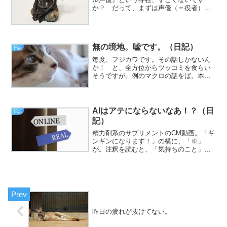
か？ だって、まずは声優（＝役者）と
しての確たる実力ありきで、その上で
『崇拝対象』までこなしてるんですか
ら、どこの完璧超人かと問いたい（挨
拶）。と、いうわけで、フジカワで...
無の境地。嘘です。（日記）
日記
毎度、フジカワです。その話しかないん
か！ と、全方位からツッコミを食らい
そうですが、例のマクロの話をば。本
日、v3.1.2を、GitHubにリリースしまし
た。主に、LoRA周りのバグフィクスで
す。後は、地味に（？）データベースを
拡充して、「...
AIはアテにならないなあ！？（日
日記
記）
精力剤系のサプリメントのCM動画。「ギ
ンギンになります！」の横に、「※」
が。注釈を読むと、「気持ちのこと」と
ある。待てやコラー、と（挨拶）。と、
いうわけで、フジカワです。キーボード
の「N」のキーの、印字が消えていること
に気付いたのですが、だ...
昨日の疲れが抜けてない。