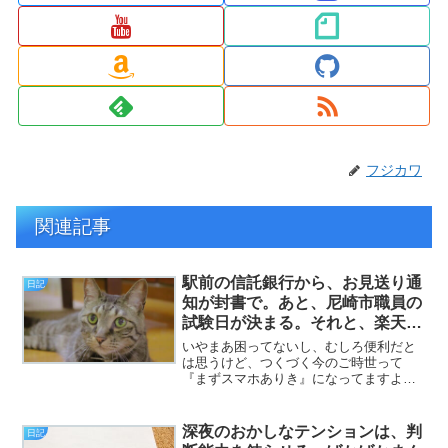
フジカワ
関連記事
駅前の信託銀行から、お見送り通
日記
知が封書で。あと、尼崎市職員の
試験日が決まる。それと、楽天カ
ードが！？（日記）
いやまあ困ってないし、むしろ便利だと
は思うけど、つくづく今のご時世って
『まずスマホありき』になってますよね
（挨拶）。と、いうわけで、フジカワで
す。今日は職場での作業が「全員5分前で
ちょうどキリがいいところになる」とい
深夜のおかしなテンションは、判
日記
うレアケースが発生したた...