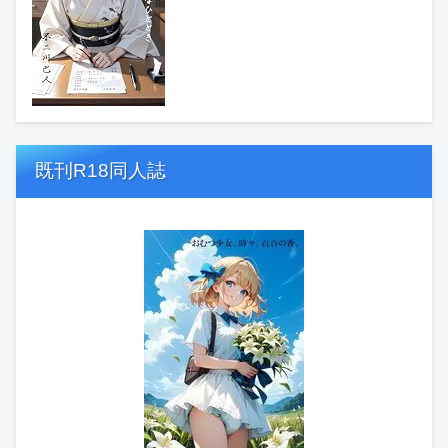
既刊R18同人誌