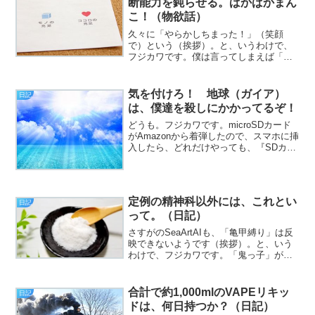
断能力を鈍らせる。ばかばかまん
こ！（物欲話）
久々に「やらかしちまった！」（笑顔
で）という（挨拶）。と、いうわけで、
フジカワです。僕は言ってしまえば「お
墨付きでいかれた奴」なわけですが、そ
のとち狂いっぷりを遺憾なく発揮する土
曜日、皆様いかがお過ごしでしょうか。
気を付けろ！ 地球（ガイア）
日記
さて。タイトルの話なんです...
は、僕達を殺しにかかってるぞ！
どうも。フジカワです。microSDカード
がAmazonから着弾したので、スマホに挿
入したら、どれだけやっても、『SDカー
ドが見つかりません』のエラーが出まし
た。そのくせ、設定画面から、ストレー
ジの項目を見ると、認識されているとい
う矛盾。さ...
定例の精神科以外には、これとい
日記
って。（日記）
さすがのSeaArtAIも、「亀甲縛り」は反
映できないようです（挨拶）。と、いう
わけで、フジカワです。「鬼っ子」が、
「oni girl」で（AIに）通じることが分か
って、地味に感動している火曜日、皆様
いかがお過ごしでしょうか。今日のエン
合計で約1,000mlのVAPEリキッ
日記
トリ...
ドは、何日持つか？（日記）