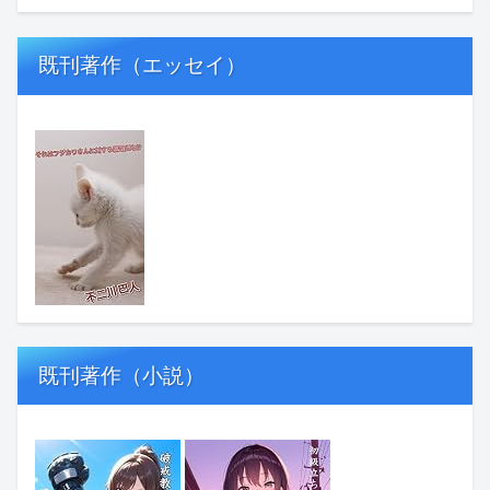
既刊著作（エッセイ）
既刊著作（小説）