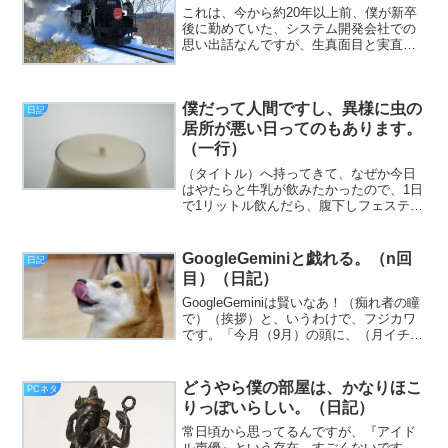
これは、今から約20年以上前、僕が新卒
後に勤めていた、システム開発会社での
思い出話なんですが、生真面目と実直を
絵に描いたような上司の方がいらっしゃ
って、それはいいのですが、ある時、社
員一同でカラオケに行った際、その上司
僕だって人間ですし、異様に虫の
が恥ずかしげに『金太の...
日記
居所が悪い日ってのもあります。
（一行）
（タイトル）へ持ってきて、なぜか今日
はやたらと牛乳が飲みたかったので、1日
で1リットル飲んだら、腹下しフェスティ
バルが起きて、砕けろ人類（いつもの）
（以上）。
GoogleGeminiと戯れる。（n回
日記
目）（日記）
GoogleGeminiは賢いなあ！（痴れ者の瞳
で）（挨拶）と、いうわけで、フジカワ
です。「今月（9月）の頭に、（月イチで
やっている）鼻毛の処理をしたか？」と
いうのが思い出せないので、自分の記憶
力に危機感を覚える月曜日、皆様いかが
どうやら僕の部屋は、かなりほこ
PCネタ
お過ごしで...
りっぽいらしい。（日記）
常日頃から思ってるんですが、『アイド
ル声優』という存在、すごくないです