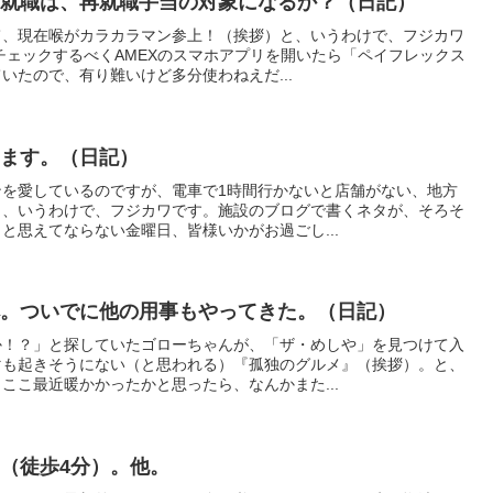
の就職は、再就職手当の対象になるか？（日記）
て、現在喉がカラカラマン参上！（挨拶）と、いうわけで、フジカワ
をチェックするべくAMEXのスマホアプリを開いたら「ペイフレックス
いたので、有り難いけど多分使わねえだ...
ります。（日記）
ンを愛しているのですが、電車で1時間行かないと店舗がない、地方
と、いうわけで、フジカワです。施設のブログで書くネタが、そろそ
と思えてならない金曜日、皆様いかがお過ごし...
へ。ついでに他の用事もやってきた。（日記）
か！？」と探していたゴローちゃんが、「ザ・めしや」を見つけて入
マも起きそうにない（と思われる）『孤独のグルメ』（挨拶）。と、
ここ最近暖かかったかと思ったら、なんかまた...
（徒歩4分）。他。