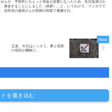
ませんが、予想外にちょっと現金が必要になったため、先日塩漬けか
は、換金することにしました（挨拶）。と、いうわけで、フジカワで
、自民党の議員さんが収賄の容疑で逮捕され...
、
正直、今日はいっそう、夢と現実
こ
の境目が曖昧だ。
ントを書き込む