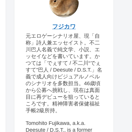
フジカワ
元エロゲーシナリオ屋、現「自
称」詩人兼エッセイスト。不二
川巴人名義で純文学、小説、エ
ッセイなどを書いています。か
つては「でぇすて / 不二川“でぇ
すて”巴人 / Deesute / D.S.T.」名
義で成人向けビジュアルノベル
のシナリオを多数担当。46歳頃
から公募へ挑戦し、現在は真面
目に再デビューを狙っていると
ころです。精神障害者保健福祉
手帳2級所持。
Tomohito Fujikawa, a.k.a.
Deesute / D.S.T., is a former