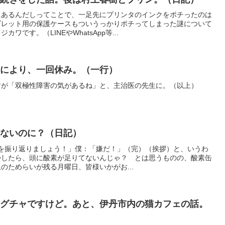
にあるんだしってことで、一足先にプリンタのインクをポチったのは
ブレット用の保護ケースもついうっかりポチってしまった謎について
ワです。（LINEやWhatsApp等...
合により、一回休み。（一行）
すが「双極性障害の気があるね」と、主治医の先生に。（以上）
いないのに？（日記）
思い出を振り返りましょう！」僕：「嫌だ！」（完）（挨拶）と、いうわ
かしたら、頭に酸素が足りてないんじゃ？ とは思うものの、酸素缶
のためらいが残る月曜日、皆様いかがお...
ャグチャですけど。あと、伊丹市内の猫カフェの話。