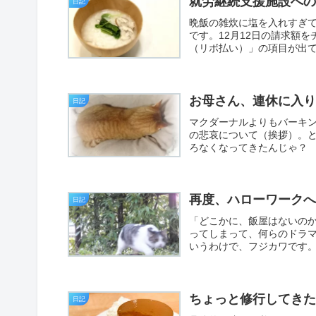
就労継続支援施設へ
日記
晩飯の雑炊に塩を入れすぎ
です。12月12日の請求額
（リボ払い）」の項目が出て
お母さん、連休に入
日記
マクダーナルよりもバーキ
の悲哀について（挨拶）。
ろなくなってきたんじゃ？ 
再度、ハローワーク
日記
「どこかに、飯屋はないの
ってしまって、何らのドラ
いうわけで、フジカワです。
ちょっと修行してきた
日記