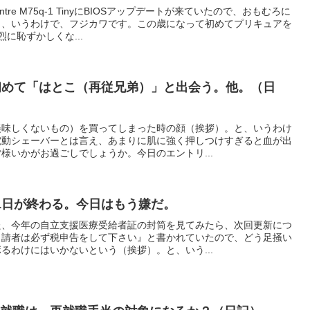
ntre M75q-1 TinyにBIOSアップデートが来ていたので、おもむろに
と、いうわけで、フジカワです。この歳になって初めてプリキュアを
に恥ずかしくな...
初めて「はとこ（再従兄弟）」と出会う。他。（日
美味しくないもの）を買ってしまった時の顔（挨拶）。と、いうわけ
電動シェーバーとは言え、あまりに肌に強く押しつけすぎると血が出
様いかがお過ごしでしょうか。今日のエントリ...
1日が終わる。今日はもう嫌だ。
た、今年の自立支援医療受給者証の封筒を見てみたら、次回更新につ
申請者は必ず税申告をして下さい』と書かれていたので、どう足掻い
るわけにはいかないという（挨拶）。と、いう...