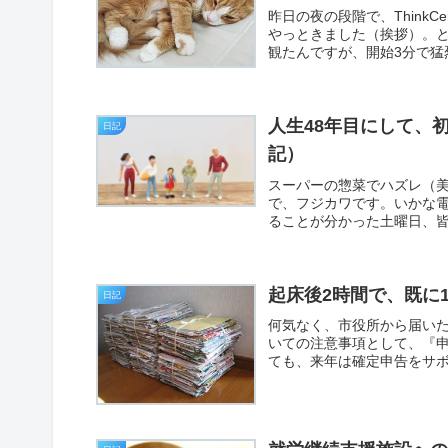
昨日の夜の段階で、ThinkCe
やっときました（挨拶）。
観たんですが、開始3分で猛烈
人生48年目にして、
日記
記）
スーパーの惣菜でハズレ（
で、フジカワです。いかな
ることが分かった土曜日、皆
起床後2時間で、既に
日記
何気なく、市役所から届い
いての注意事項として、『
ても、来年は確定申告をサボ