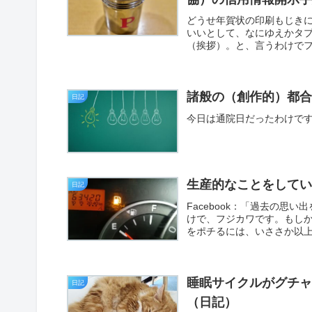
どうせ年賀状の印刷もじき
いいとして、なにゆえかタ
（挨拶）。と、言うわけでフジカ
諸般の（創作的）都
日記
今日は通院日だったわけで
生産的なことをして
日記
Facebook：「過去の
けで、フジカワです。もし
をポチるには、いささか以上
睡眠サイクルがグチ
日記
（日記）