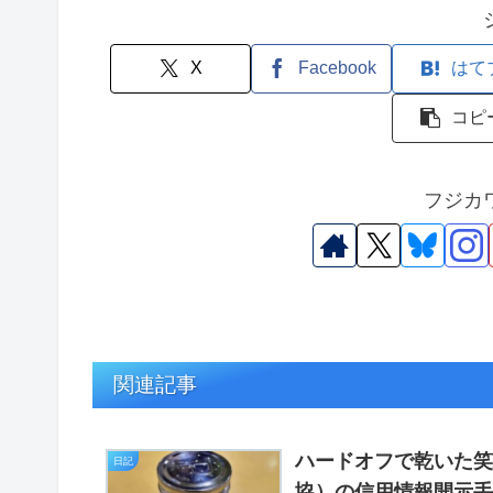
X
Facebook
はて
コピ
フジカ
関連記事
ハードオフで乾いた笑
日記
協）の信用情報開示