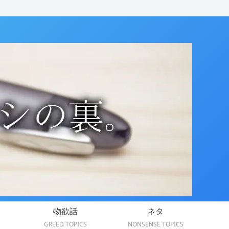
物欲話
ネタ
GREED TOPICS
NONSENSE TOPICS