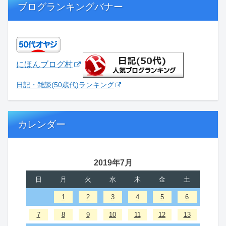
ブログランキングバナー
にほんブログ村
日記・雑談(50歳代)ランキング
カレンダー
2019年7月
日
月
火
水
木
金
土
1
2
3
4
5
6
7
8
9
10
11
12
13