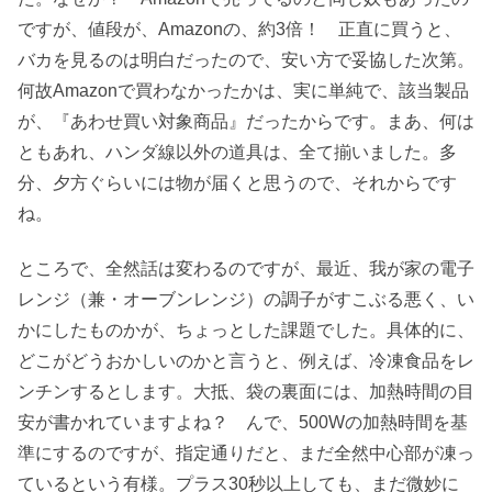
ですが、値段が、Amazonの、約3倍！ 正直に買うと、
バカを見るのは明白だったので、安い方で妥協した次第。
何故Amazonで買わなかったかは、実に単純で、該当製品
が、『あわせ買い対象商品』だったからです。まあ、何は
ともあれ、ハンダ線以外の道具は、全て揃いました。多
分、夕方ぐらいには物が届くと思うので、それからです
ね。
ところで、全然話は変わるのですが、最近、我が家の電子
レンジ（兼・オーブンレンジ）の調子がすこぶる悪く、い
かにしたものかが、ちょっとした課題でした。具体的に、
どこがどうおかしいのかと言うと、例えば、冷凍食品をレ
ンチンするとします。大抵、袋の裏面には、加熱時間の目
安が書かれていますよね？ んで、500Wの加熱時間を基
準にするのですが、指定通りだと、まだ全然中心部が凍っ
ているという有様。プラス30秒以上しても、まだ微妙に