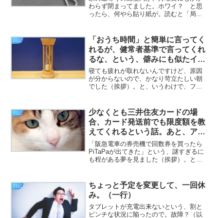
わらず閉まってました。ホワイ？ と思
ったら、何やら貼り紙が。読むと「局員
にコロナ陽性者が出たので、局内の消毒
のため、今日と明日は閉局します」と。
まさかこんな身近で、と、少し怖くなり
「おうち時間」と簡単に言ってく
日記
ました（挨拶）。と、いう...
れるが、健常者基準で言ってくれ
るな、という、僻みにも似たイチ
ャモンとか。あと、ラカント有
寝ても疲れが取れないんですけど、原因
能。（日記）
が分からないので、かなり苛立たしい朝
でした（挨拶）。と、いうわけで、フジ
カワです。今更になって、大変タバコが
吸いたいんですけども、「ブプロンSR」
は、後20錠（10日分）程残っています。
少なくとも三井住友カードの場
日記
薬が切れたらどうな...
合、カード発送前でも限度額を教
えてくれるという話。あと、アフ
ラックの罠。
「阪急電車の券売機で回数券を買ったら
PiTaPaが出てきた」という、謎すぎるに
も程がある夢を見ました（挨拶）。と、
いうわけで、フジカワです。世の中そう
は上手いことできてねえよなあ、という
当たり前の真理を噛みしめる金曜日、皆
ちょっと予定を変更して、一回休
日記
様いかがお過ごしで...
み。（一行）
タブレットが充電出来ないという、割と
ピンチな状況に陥ったので。故障？（以