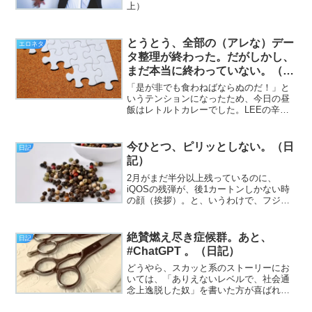
上）
とうとう、全部の（アレな）デー
エロネタ
タ整理が終わった。だがしかし、
まだ本当に終わっていない。（エ
ロネタを含む日記）
「是が非でも食わねばならぬのだ！」と
いうテンションになったため、今日の昼
飯はレトルトカレーでした。LEEの辛さ
10倍。大変辛かったんですが、満足でし
た（挨拶）。と、いうわけで、フジカワ
です。親がそりゃあもう長いことお世話
今ひとつ、ピリッとしない。（日
日記
になっている、同い年...
記）
2月がまだ半分以上残っているのに、
iQOSの残弾が、後1カートンしかない時
の顔（挨拶）。と、いうわけで、フジカ
ワです。iQOSの最大の利点が、「煙では
なく、水蒸気が出る」事なのは言うまで
もないことなのですが。やはり「パンチ
絶賛燃え尽き症候群。あと、
日記
力」という点では、...
#ChatGPT 。（日記）
どうやら、スカッと系のストーリーにお
いては、「ありえないレベルで、社会通
念上逸脱した奴」を書いた方が喜ばれる
らしいです（挨拶）。と、いうわけで、