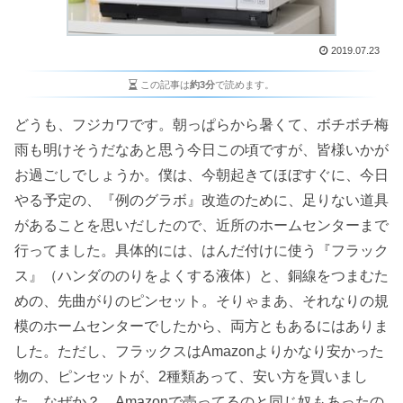
2019.07.23
この記事は
約3分
で読めます。
どうも、フジカワです。朝っぱらから暑くて、ボチボチ梅
雨も明けそうだなあと思う今日この頃ですが、皆様いかが
お過ごしでしょうか。僕は、今朝起きてほぼすぐに、今日
やる予定の、『例のグラボ』改造のために、足りない道具
があることを思いだしたので、近所のホームセンターまで
行ってました。具体的には、はんだ付けに使う『フラック
ス』（ハンダののりをよくする液体）と、銅線をつまむた
めの、先曲がりのピンセット。そりゃまあ、それなりの規
模のホームセンターでしたから、両方ともあるにはありま
した。ただし、フラックスはAmazonよりかなり安かった
物の、ピンセットが、2種類あって、安い方を買いまし
た。なぜか？ Amazonで売ってるのと同じ奴もあったの