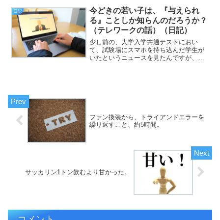
フジカワです。だから、ちんこに装着し
て強制的に快楽を注入して、枯れるまで
今どきの若い子は、『与えられ
日記
搾精してくれる「静かな」...
る』ことしか知らんのだろうか？
（テレワークの話）（日記）
少し前の、大学入学共通テストにおい
て、試験場にスマホを持ち込んだ学生が
いたというニュースを見たんですが、動
機が、「分からない事を検索しようと思
って」であり、君よ、それを世間じゃカ
ンニングって言うんだぜ？ と、大変呆
れました（挨拶）。と、いう...
ファン換装から、トライアンドエラーを
繰り返すこと、約5時間。
サッカリン1トン飲むより甘かった。
コメント