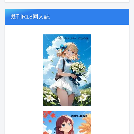
既刊R18同人誌