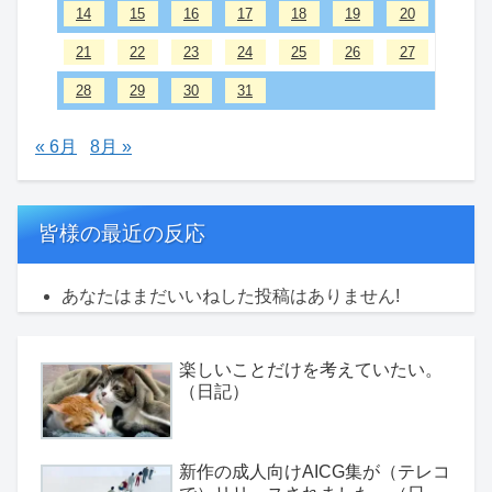
14
15
16
17
18
19
20
21
22
23
24
25
26
27
28
29
30
31
« 6月
8月 »
皆様の最近の反応
あなたはまだいいねした投稿はありません!
楽しいことだけを考えていたい。
（日記）
新作の成人向けAICG集が（テレコ