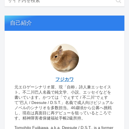
自己紹介
フジカワ
元エロゲーシナリオ屋、現「自称」詩人兼エッセイス
ト。不二川巴人名義で純文学、小説、エッセイなどを
書いています。かつては「でぇすて / 不二川“でぇす
て”巴人 / Deesute / D.S.T.」名義で成人向けビジュアル
ノベルのシナリオを多数担当。46歳頃から公募へ挑戦
し、現在は真面目に再デビューを狙っているところで
す。精神障害者保健福祉手帳2級所持。
Tomohito Fujikawa, a.k.a. Deesute / D.S.T., is a former