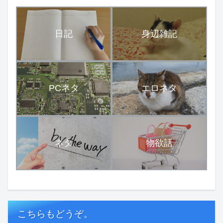
日記
身辺雑記
PCネタ
エロネタ
ネタ
物欲話
こちらもどうぞ。