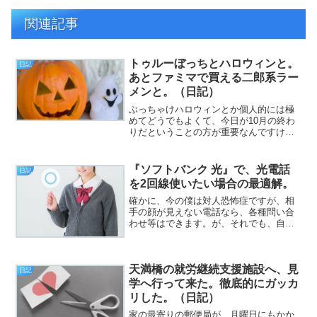
関連記事
トゥルーぼっちとハロウィンと。
日記
あとファミマで買える二郎系ラー
メンと。（日記）
ぶっちゃけハロウィンとか個人的には極
めてどうでもよくて、今日が10月の終わ
りだということの方が重要なんですけど
もね？（挨拶）と、いうわけで、フジカ
ワです。昨日の夕方、大腸がん検診の検
体採取キットが届いたのはいいとして、
『ソフトバンク 光』で、光電話
日記
モノを採取するのに四苦...
を2回線使いたい場合の最適解。
確かに、今の僕は対人恐怖症ですが、相
手の顔が見えない電話なら、各種問い合
わせ等はできます。が、それでも、自分
の名前を名乗るところからして、噛みま
くって、相手に名前を間違えられること
も、多々あります（挨拶）。おはようご
天満橋の就労継続支援施設へ、見
ざいます。フジカワです。...
日記
学へ行って来た。徹底的にガッカ
リした。（日記）
家の最寄りの郵便局が、月曜日にもかか