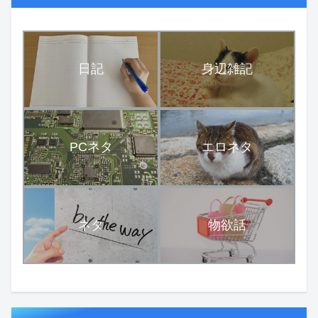
日記
身辺雑記
PCネタ
エロネタ
ネタ
物欲話