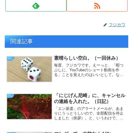
フジカワ
関連記事
素晴らしい空白。（一回休み）
日記
毎度、フジカワです。えーっと、「暇つ
ぶしに、YouTubeのショート動画を作
る」ことを覚えたのはいいとして。なん
か、その辺でバタバタしていたら、時間
が溶けてしまいました。今日はちょっ
と、noteの方に、書きたいことを全部書
いたので。気になる...
「にじげん尼崎」に、キャンセル
日記
の連絡を入れた。（日記）
「エン派遣」のアラートメールが、あま
りにうっとうしいので、全部配信を停止
しました（挨拶）。と、いうわけで、フ
ジカワです。今月いっぱいの今の施設
が、有給を正しい値段（日給相当額）で
買い取ってくれるという事が分かって、