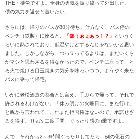
THE・徒労ですよ。全身の勇気を振り絞って外出した、
僕の気力を返せと言いたい。
さらには、帰りのバスが30分待ち。仕方なく、バス停の
ベンチ（鉄製）に座ると、
「熱ぅぉぇぁっ！？」
というぐ
らいに熱されており、低温やけどするんじゃないかと思い
ました。しかしながら、つっ立ってるよりは、まだいくら
かマシと思わざるを得なかったので、ベンチに座って、と
ろ火で焼ける目玉焼きの気分を味わいつつ、ようやく来た
バスに乗って帰宅。
いかに老松酒造の都合とは言え、手ぶらで帰って、それで
許されるわけがない。「休み明けの火曜日に、また行け」
と親から言われて、これまた拒否権はないので、承諾せざ
るを得ず。That’s 二度手間。ぐったり感のn乗ですよ。
んで、それから2～3時間ぐったりしてたら、例の化石の