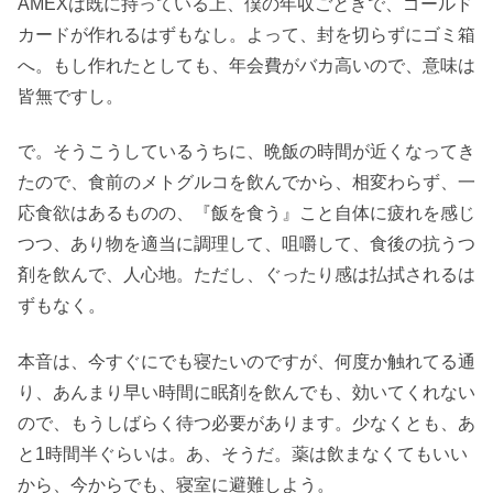
AMEXは既に持っている上、僕の年収ごときで、ゴールド
カードが作れるはずもなし。よって、封を切らずにゴミ箱
へ。もし作れたとしても、年会費がバカ高いので、意味は
皆無ですし。
で。そうこうしているうちに、晩飯の時間が近くなってき
たので、食前のメトグルコを飲んでから、相変わらず、一
応食欲はあるものの、『飯を食う』こと自体に疲れを感じ
つつ、あり物を適当に調理して、咀嚼して、食後の抗うつ
剤を飲んで、人心地。ただし、ぐったり感は払拭されるは
ずもなく。
本音は、今すぐにでも寝たいのですが、何度か触れてる通
り、あんまり早い時間に眠剤を飲んでも、効いてくれない
ので、もうしばらく待つ必要があります。少なくとも、あ
と1時間半ぐらいは。あ、そうだ。薬は飲まなくてもいい
から、今からでも、寝室に避難しよう。