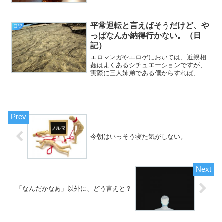
一式ではないのだろうか？ と思えてき
た土曜日、皆様いかがお過ごしでしょう
か。今日のエントリは、「...
平常運転と言えばそうだけど、や
日記
っぱなんか納得行かない。（日
記）
エロマンガやエロゲにおいては、近親相
姦はよくあるシチュエーションですが、
実際に三人姉弟である僕からすれば、や
はりあれらはファンタジーの極みであ
り、『ありえねー』のが偽らざる所なん
ですが、その浪漫にケチをつけることほ
どの野暮はないとも、同時に...
今朝はいっそう寝た気がしない。
「なんだかなあ」以外に、どう言えと？