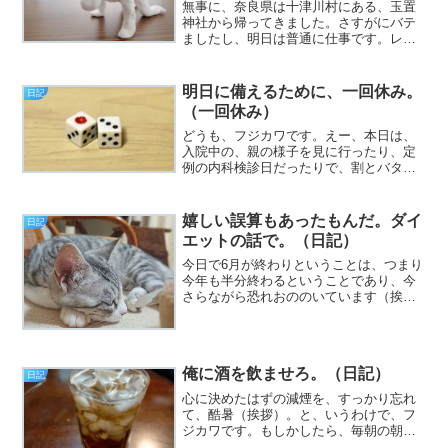
無事に、奈良県は十津川村にある、玉置
神社から帰ってきました。さすがにバテ
ましたし、明日は普通に仕事です。レポ
ートは明日にして、今晩はとっとと寝ま
す。（以上）
明日に備えるために、一回休み。
日記
（一回休み）
どうも、フジカワです。えー、本日は、
入院中の、親の様子を見に行ったり、定
例の内科検診日だったりで、割とバタバ
タしてました。公募原稿方面は、意気
YO! YO! と考えた次回作が、「これっ
て、ポプラ社小説新人賞に向いてないん
嬉しい誤算もあったもんだ。ダイ
日記
じゃ？」という、致命...
エットの話で。（日記）
今日で6月が終わりということは、つまり
今年も半分終わるということであり、今
さらながら恐れおののいています（挨
拶）。と、いうわけで、フジカワです。
朝一番で楽天からシャグが届き、早速巻
いて吸ってご満悦な火曜日、皆様いかが
お過ごしでしょうか。やっ...
俺に酒を飲ませろ。（日記）
日記
心に決めたはずの減煙を、すっかり忘れ
て、酷暑（挨拶）。と、いうわけで、フ
ジカワです。もしかしたら、毎朝の朝食
の本体は、山のように飲んでいるサプリ