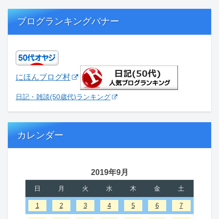
ブログランキングバナー
にほんブログ村
日記・雑談(50歳代)ランキング
カレンダー
2019年9月
日
月
火
水
木
金
土
1
2
3
4
5
6
7