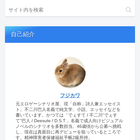
自己紹介
フジカワ
元エロゲーシナリオ屋、現「自称」詩人兼エッセイス
ト。不二川巴人名義で純文学、小説、エッセイなどを
書いています。かつては「でぇすて / 不二川“でぇす
て”巴人 / Deesute / D.S.T.」名義で成人向けビジュアル
ノベルのシナリオを多数担当。46歳頃から公募へ挑戦
し、現在は真面目に再デビューを狙っているところで
す。精神障害者保健福祉手帳2級所持。