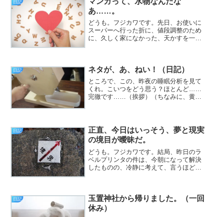
マンガって、水物なんだな
日記
かなり嬉しかった火曜日、皆...
あ……。
どうも。フジカワです。先日、お使いに
スーパーへ行った折に、値段調整のため
に、久しく家になかった、天かすを一袋
買いました。袋の裏に、アレンジレシピ
が載っており、なんと、『おにぎりに、
刻みネギと一緒に混ぜて、結ぶと美味し
ネタが、あ、ねい！（日記）
い』と書いてありました。...
日記
ところで、この、昨夜の睡眠分析を見て
くれ。こいつをどう思う？ほとんど……
完徹です……（挨拶）（ちなみに、黄色
い部分は、覚醒時間です）と、いうわけ
で、フジカワです。上記のような睡眠分
析にもかかわらず、今朝、「目が覚め
た」と意識したのは、午前1...
正直、今日はいっそう、夢と現実
日記
の境目が曖昧だ。
どうも。フジカワです。結局、昨日のラ
ベルプリンタの件は、今朝になって解決
したものの、冷静に考えて、言うほど使
うかどうか？ が疑問だったので、ヤフ
オクに流すことにしました。
玉置神社から帰りました。（一回
日記
休み）