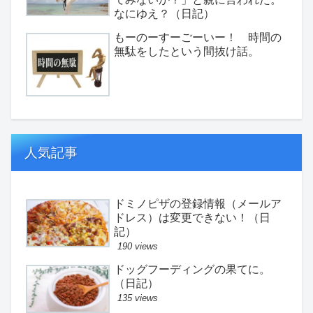
なにゆえ？（日記）
もーのーすーごーいー！ 時間の
無駄をしたという間抜け話。
人気記事
ドミノピザの登録情報（メールア
ドレス）は変更できない！（日
記）
190 views
ドッグフーディングの果てに。
（日記）
135 views