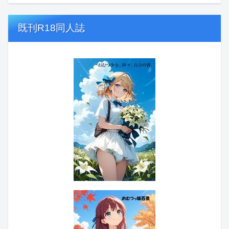
既刊R18同人誌