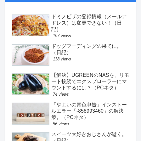
ドミノピザの登録情報（メールア
ドレス）は変更できない！（日
記）
197 views
ドッグフーディングの果てに。
（日記）
138 views
【解決】UGREENのNASを、リモ
ート接続でエクスプローラーにマ
ウントするには？（PCネタ）
74 views
「やよいの青色申告」インストー
ルエラー「-858993460」の解決
策。（PCネタ）
56 views
スイーツ大好きおじさんが逝く。
（日記）