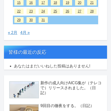
15
16
17
18
19
20
21
22
23
24
25
26
27
28
29
30
31
« 2月
4月 »
皆様の最近の反応
あなたはまだいいねした投稿はありません!
新作の成人向けAICG集が（テレコ
で）リリースされました。（日
記）
9回目の徹夜をする。（日記）