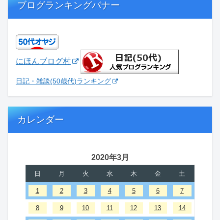
ブログランキングバナー
にほんブログ村
日記・雑談(50歳代)ランキング
カレンダー
2020年3月
日
月
火
水
木
金
土
1
2
3
4
5
6
7
8
9
10
11
12
13
14