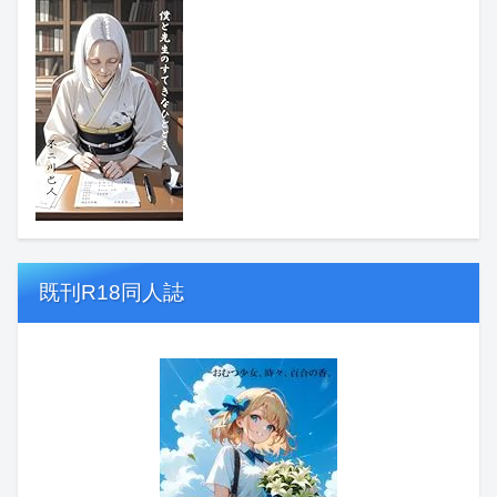
既刊R18同人誌