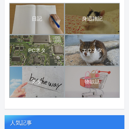
日記
身辺雑記
PCネタ
エロネタ
ネタ
物欲話
人気記事