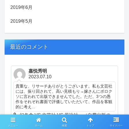
2019年6月
2019年5月
最近のコメント
嘉悦秀明
2023.07.10
貴重な、リサーチありがとうございます。私も文芸社
には、振り回されて、高い見積もり→嫁さんにボロク
ソに言われて出版できませんでした。ただ、3つの愚
作をそれぞれ書面で評価していただいて、作品を客観
的に考え...
幻冬舎 VS 文芸社 VS 風詠社。（自費出版の
話）（日記）
メニュー
ホーム
検索
トップ
サイドバー