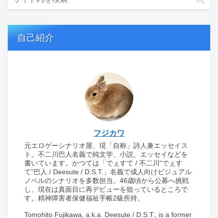
自己紹介
フジカワ
元エロゲーシナリオ屋、現「自称」詩人兼エッセイス
ト。不二川巴人名義で純文学、小説、エッセイなどを
書いています。かつては「でぇすて / 不二川“でぇす
て”巴人 / Deesute / D.S.T.」名義で成人向けビジュアル
ノベルのシナリオを多数担当。46歳頃から公募へ挑戦
し、現在は真面目に再デビューを狙っているところで
す。精神障害者保健福祉手帳2級所持。
Tomohito Fujikawa, a.k.a. Deesute / D.S.T., is a former