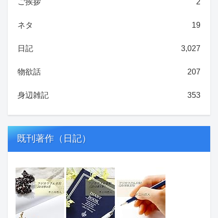
ご挨拶
2
ネタ
19
日記
3,027
物欲話
207
身辺雑記
353
既刊著作（日記）