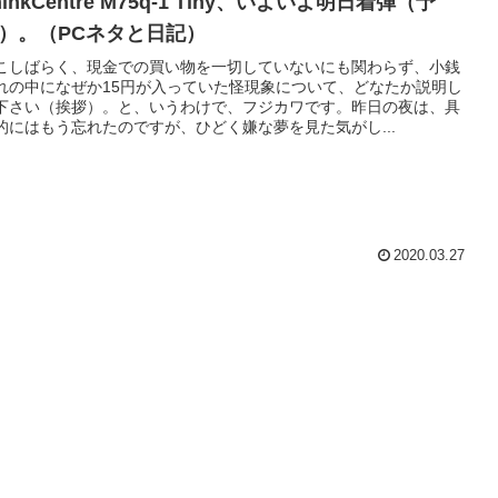
hinkCentre M75q-1 Tiny、いよいよ明日着弾（予
）。（PCネタと日記）
こしばらく、現金での買い物を一切していないにも関わらず、小銭
れの中になぜか15円が入っていた怪現象について、どなたか説明し
下さい（挨拶）。と、いうわけで、フジカワです。昨日の夜は、具
的にはもう忘れたのですが、ひどく嫌な夢を見た気がし...
2020.03.27