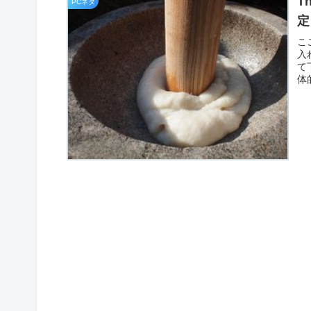
T
PCネタ
定
こ
入
て
体