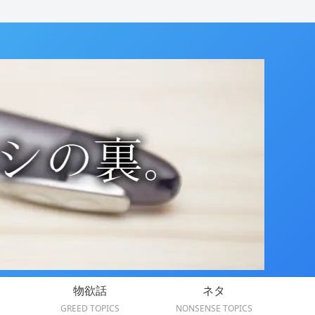
物欲話
ネタ
GREED TOPICS
NONSENSE TOPICS