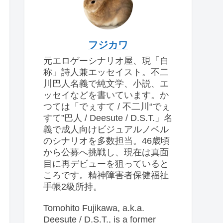
フジカワ
元エロゲーシナリオ屋、現「自
称」詩人兼エッセイスト。不二
川巴人名義で純文学、小説、エ
ッセイなどを書いています。か
つては「でぇすて / 不二川“でぇ
すて”巴人 / Deesute / D.S.T.」名
義で成人向けビジュアルノベル
のシナリオを多数担当。46歳頃
から公募へ挑戦し、現在は真面
目に再デビューを狙っていると
ころです。精神障害者保健福祉
手帳2級所持。
Tomohito Fujikawa, a.k.a.
Deesute / D.S.T., is a former