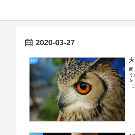
2020-03-27
大
日記
問
う
を
（