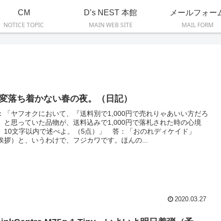
CM
D’s NEST 本館
メールフォー
NOTICE TOPIC
MAIN WEB SITE
MAIL FORM
変落ち着かない春の夜。（日記）
：「ヤフオクにおいて、『送料別で1,000円で売れりゃあいい方だろ
』と思っていた品物が、送料込みで1,000円で落札された時の心境
、10文字以内で述べよ。（5点）」 答：「おのれディケイド」
挨拶）と、いうわけで、フジカワです。ほんの...
2020.03.27