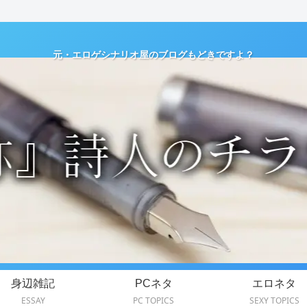
元・エロゲシナリオ屋のブログもどきですよ？
身辺雑記
PCネタ
エロネタ
ESSAY
PC TOPICS
SEXY TOPICS