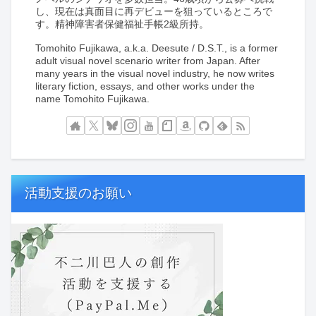
し、現在は真面目に再デビューを狙っているところで
す。精神障害者保健福祉手帳2級所持。
Tomohito Fujikawa, a.k.a. Deesute / D.S.T., is a former
adult visual novel scenario writer from Japan. After
many years in the visual novel industry, he now writes
literary fiction, essays, and other works under the
name Tomohito Fujikawa.
活動支援のお願い