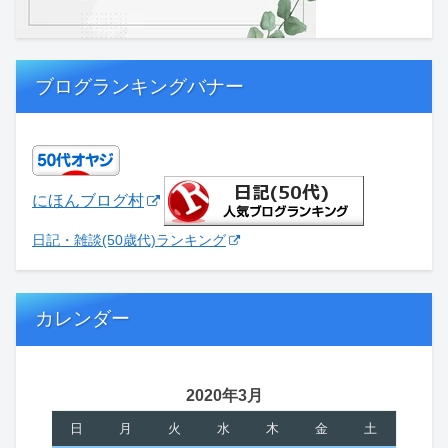
ブログランキングバナー
にほんブログ村
日記・雑談(50歳代)ランキング
カレンダー
2020年3月
日
月
火
水
木
金
土