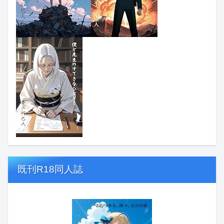
既刊R18同人誌