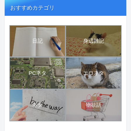
おすすめカテゴリ
日記
身辺雑記
PCネタ
エロネタ
ネタ
物欲話