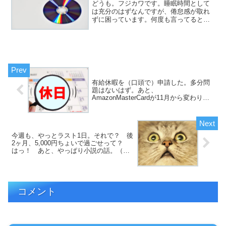
どうも。フジカワです。睡眠時間として
は充分のはずなんですが、倦怠感が取れ
ずに困っています。何度も言ってるとお
り、僕は不眠症なので、『昼寝』という
ものが、一切出来ません。そりゃまあ、2
日分ほど、眠剤が余っているので、それ
を飲めば眠れますが、一...
有給休暇を（口頭で）申請した。多分問
題はないはず。あと、
AmazonMasterCardが11月から変わりま
すよというお知らせが。（日記）
今週も、やっとラスト1日。それで？ 後
2ヶ月、5,000円ちょいで過ごせって？
はっ！ あと、やっぱり小説の話。（日
記）
コメント