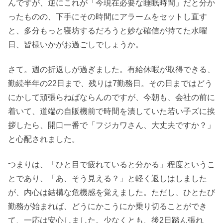
んですが、逆にこれが「今現在必要な睡眠時間」だと分か
ったものの、下手にその時間にアラームをセットし直す
と、多分もっと寝坊するだろうと妙な確信が持てた水曜
日、皆様いかがお過ごしでしょうか。
さて。週の折返しが過ぎました。有給休暇が取得できる、
勤続半年の22日まで、残りは7勤務日。その日まではどう
にかして頑張らねばならんのですが、今朝も、会社の前に
着いて、道端の自販機前で時間を潰していた若い子ズに挨
拶したら、開口一番で「フジカワさん、大丈夫ですか？」
と心配されました。
つまりは、「ひと目で疲れていると分かる」程度というこ
とであり、「あ、そう見える？」と軽く返しはしました
が、内心は結構な危機感を覚えました。ただし、ひとたび
勤務が始まれば、どうにかこうにか乗り切ることができ
て、一応は安心しました。少なくとも、後2日踏ん張れ