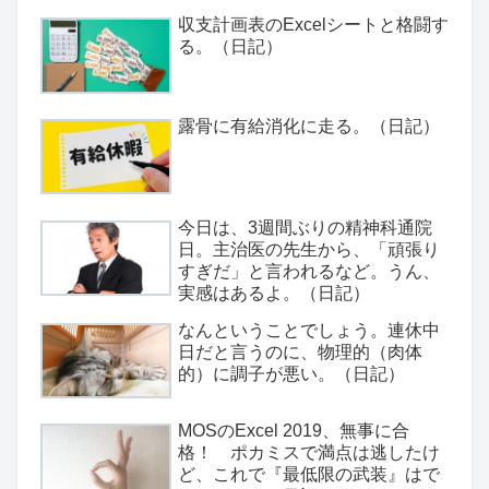
収支計画表のExcelシートと格闘す
る。（日記）
露骨に有給消化に走る。（日記）
今日は、3週間ぶりの精神科通院
日。主治医の先生から、「頑張り
すぎだ」と言われるなど。うん、
実感はあるよ。（日記）
なんということでしょう。連休中
日だと言うのに、物理的（肉体
的）に調子が悪い。（日記）
MOSのExcel 2019、無事に合
格！ ポカミスで満点は逃したけ
ど、これで『最低限の武装』はで