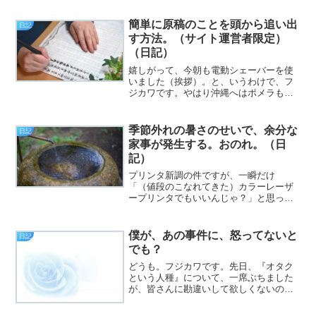
簡単に原稿のことを頭から追い出
日記
す方法。（サイト運営者限定）
（日記）
嬉しがって、今朝も電動シェーバーを使
いました（挨拶）。と、いうわけで、フ
ジカワです。やはり沖縄へはポメラも持
って行こうかと思い直す木曜日、皆様い
かがお過ごしでしょうか。今日のエント
リは、「失業認定のためにハローワーク
季節外れの暑さのせいで、余分な
日記
へ行って来たよ！ あと、...
家事が発生する。おのれ。（日
記）
プリンタ新調の件ですが、一瞬だけ
「（値段のこなれてきた）カラーレーザ
ープリンタでもいいんじゃ？」と思った
んですけど、そうなると、消費電力が跳
ね上がるばかりでなく、別途スキャナを
買う必要があり、結果的には高く付くの
僕が、あの事件に、怒ってないと
日記
で、落ち着きました（挨拶）。...
でも？
どうも。フジカワです。先日、『オタク
という人種』について、一席ぶちました
が、皆さんに勘違いして欲しくないの
で、改めて書いておきます。今現在の僕
は、アニメという物から離れて、随分に