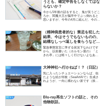
うとも、確定申告をしなくてはな
らないか？
今から5年後の話をすると、鬼が笑うどこ
ろか、閻魔大王が脳卒中でぶっ倒れると
思いますが、今年の4月に組んだ、今のマ
シン。5年は持ってくれないと、色々困り
ます。しかしながら、これの前のマシン
が、どうにかこうにか5年ぐらい持ってく
（精神病患者的な）禁忌を犯した
日記
れたことを考える...
結果、今はそうでもないものの、
結構なしっぺ返しを食らうなど。
（日記）
緊急事態宣言に準ずる状況下なわけです
から、以前書いた（ホルモン屋の）「と
きわ亭」には軽々しく行けないよなあと
いう、地味な悔しさについて（挨拶）。
と、いうわけで、フジカワです。今月の
頭に（うっかり）申し込んだPiTaPaにつ
大神神社へ行かねば！？（日記）
日記
いてなんか封書が来...
気に入ったシチュエーションならば、似
たような絵が何枚（SeaArtAIで）生成さ
れようが、一向に構わない派です（挨
拶）。と、いうわけで、フジカワです。
キーをタイプするときに、意識的に脇を
締めると、指の動きがなめらかになるこ
とに気付いた火曜日...
Blu-ray再生ソフトの話と、その
PCネタ
他物欲話。