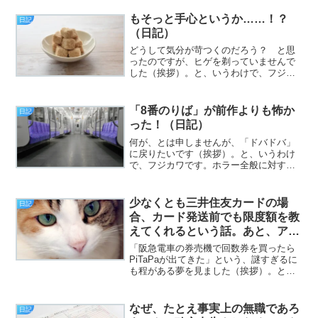
なります。ただし、京アニの基礎知識と
もそっと手心というか……！？
して、過去、『けいおん！』...
日記
（日記）
どうして気分が苛つくのだろう？ と思
ったのですが、ヒゲを剃っていませんで
した（挨拶）。と、いうわけで、フジカ
ワです。いい加減、部屋のエロマンガの
棚を整理すべきだと思った水曜日、皆様
いかがお過ごしでしょうか。今日のエン
「8番のりば」が前作よりも怖か
日記
トリは、「HbA1cが！...
った！（日記）
何が、とは申しませんが、「ドバドバ」
に戻りたいです（挨拶）。と、いうわけ
で、フジカワです。ホラー全般に対する
耐性はゼロに等しいのよ？ と、明後日
の方向へ向かってアッピルする金曜日、
皆様いかがお過ごしでしょうか。今日の
少なくとも三井住友カードの場
日記
エントリは、「『8番のり...
合、カード発送前でも限度額を教
えてくれるという話。あと、アフ
ラックの罠。
「阪急電車の券売機で回数券を買ったら
PiTaPaが出てきた」という、謎すぎるに
も程がある夢を見ました（挨拶）。と、
いうわけで、フジカワです。世の中そう
は上手いことできてねえよなあ、という
当たり前の真理を噛みしめる金曜日、皆
なぜ、たとえ事実上の無職であろ
日記
様いかがお過ごしで...