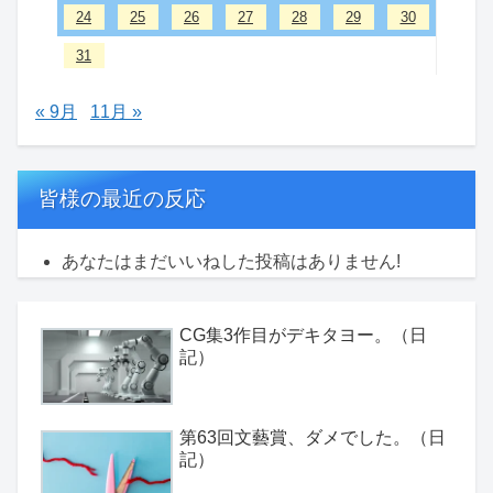
24
25
26
27
28
29
30
31
« 9月
11月 »
皆様の最近の反応
あなたはまだいいねした投稿はありません!
CG集3作目がデキタヨー。（日
記）
第63回文藝賞、ダメでした。（日
記）