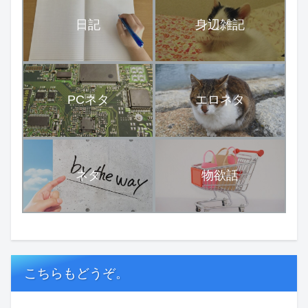
日記
身辺雑記
PCネタ
エロネタ
ネタ
物欲話
こちらもどうぞ。