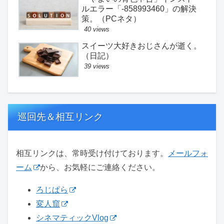
ルエラー「-858993460」の解決
策。（PCネタ）
40 views
スイーツ大好きおじさんが逝く。
（日記）
39 views
巡回先＆相互リンク
相互リンクは、常時受け付けております。
メールフォ
ーム
から、お気軽にご連絡ください。
ろじぱら
変人窟
シネマティックVlog