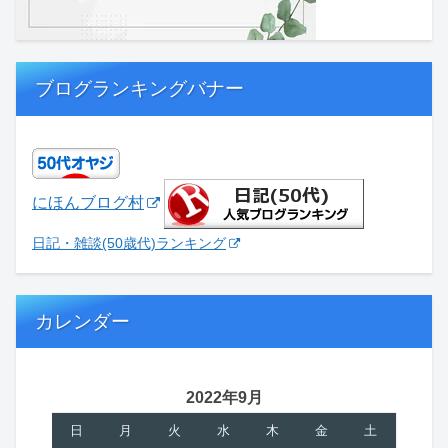
ブログランキングバナー
にほんブログ村
日記・雑談(50歳代)ランキング
カレンダー
2022年9月
日
月
火
水
木
金
土