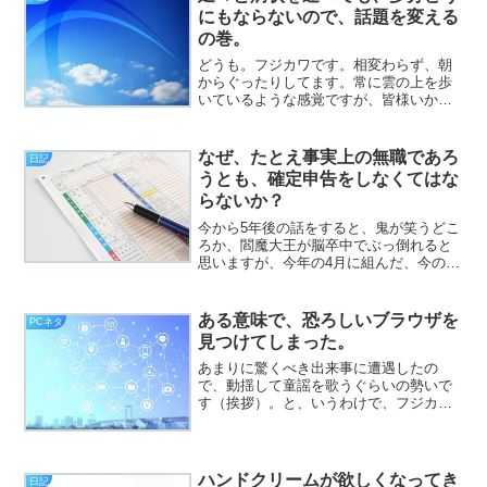
にもならないので、話題を変える
の巻。
どうも。フジカワです。相変わらず、朝
からぐったりしてます。常に雲の上を歩
いているような感覚ですが、皆様いかが
お過ごしでしょうか。さて。現状は相変
わらず危険水域なのですが、その話ばっ
かりしても、僕にも皆様にも、あまり
なぜ、たとえ事実上の無職であろ
日記
（と言うか、ほぼ）メリット...
うとも、確定申告をしなくてはな
らないか？
今から5年後の話をすると、鬼が笑うどこ
ろか、閻魔大王が脳卒中でぶっ倒れると
思いますが、今年の4月に組んだ、今のマ
シン。5年は持ってくれないと、色々困り
ます。しかしながら、これの前のマシン
が、どうにかこうにか5年ぐらい持ってく
ある意味で、恐ろしいブラウザを
PCネタ
れたことを考える...
見つけてしまった。
あまりに驚くべき出来事に遭遇したの
で、動揺して童謡を歌うぐらいの勢いで
す（挨拶）。と、いうわけで、フジカワ
です。確かに今でも疲労してますが、あ
る側面で、それをすっ飛ばすぐらいの、
まさに『アメイジング！』と言いたくな
るような事案に遭遇したので...
ハンドクリームが欲しくなってき
日記