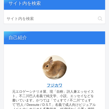
サイト内を検索
自己紹介
フジカワ
元エロゲーシナリオ屋、現「自称」詩人兼エッセイス
ト。不二川巴人名義で純文学、小説、エッセイなどを
書いています。かつては「でぇすて / 不二川“でぇす
て”巴人 / Deesute / D.S.T.」名義で成人向けビジュアル