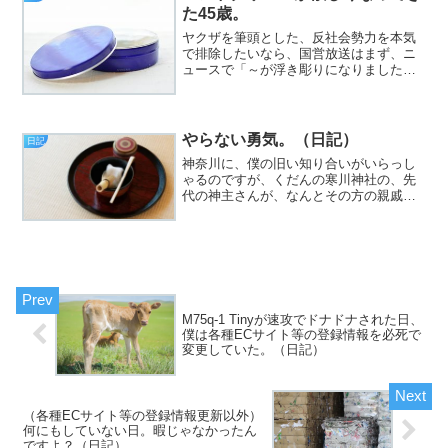
た45歳。
ヤクザを筆頭とした、反社会勢力を本気
で排除したいなら、国営放送はまず、ニ
ュースで「～が浮き彫りになりました」
という表現を頻繁に使うのをやめるべき
だと思うの（挨拶）。
やらない勇気。（日記）
日記
神奈川に、僕の旧い知り合いがいらっし
ゃるのですが、くだんの寒川神社の、先
代の神主さんが、なんとその方の親戚だ
という、衝撃の事実（挨拶）。と、いう
わけで、フジカワです。地元の知り合い
に連絡を取った結果、今週末は焼肉にな
りそうな感じがして、地味...
M75q-1 Tinyが速攻でドナドナされた日、
僕は各種ECサイト等の登録情報を必死で
変更していた。（日記）
（各種ECサイト等の登録情報更新以外）
何にもしていない日。暇じゃなかったん
ですよ？（日記）