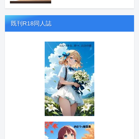
既刊R18同人誌