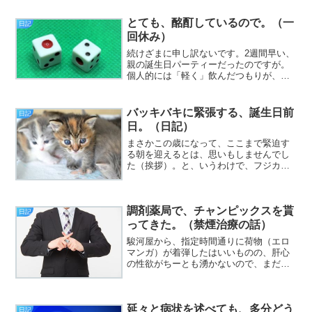
嫌な思いにさせた方）が立ち上がり、
「体調不良なので、退職します」と、突
とても、酩酊しているので。（一
日記
然仰ったかと思ったら、即座に...
回休み）
続けざまに申し訳ないです。2週間早い、
親の誕生日パーティーだったのですが。
個人的には「軽く」飲んだつもりが、予
想以上に酔ってしまいました。気の利い
たことが書けそうに無いので、今日は失
礼します。
バッキバキに緊張する、誕生日前
日記
日。（日記）
まさかこの歳になって、ここまで緊迫す
る朝を迎えるとは、思いもしませんでし
た（挨拶）。と、いうわけで、フジカワ
です。明日世界が終わるかも知れないと
いう、謎の終末感に襲われる連休明けの
木曜日、皆様いかがお過ごしでしょう
調剤薬局で、チャンピックスを貰
か。さて。何度も言ってる通...
日記
ってきた。（禁煙治療の話）
駿河屋から、指定時間通りに荷物（エロ
マンガ）が着弾したはいいものの、肝心
の性欲がちーとも湧かないので、まだ開
封すらしてません（挨拶）。と、いうわ
けで、フジカワです。今日の午後、タイ
トル通り、チャンピックスを貰いに、調
延々と病状を述べても、多分どう
剤薬局まで行く道すがら、...
日記