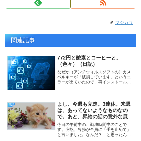
フジカワ
関連記事
772円と酸素とコーヒーと。
日記
（色々）（日記）
なぜか（アンチウィルスソフトの）カス
ペルキーが「破損しています」というエ
ラーが出ていたので、再インストールす
るのが今朝一番のタスクでした（挨
拶）。と、いうわけで、フジカワです。
500グラム入りのコーヒー豆（豆のまま）
を買う場合、Amazon...
よし、今週も完走。3連休。来週
日記
は、あってないようなものなの
で。あと、昇給の話の意外な展開
とか。（日記）
今日の午前中の、勤務時間中のことで
す。突然、専務が全員に「手を止めて」
と言いました。なんだ？ と思ったんで
すが、通所者の方のお一人（以前、僕を