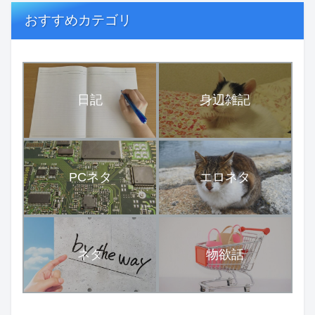
おすすめカテゴリ
日記
身辺雑記
PCネタ
エロネタ
ネタ
物欲話