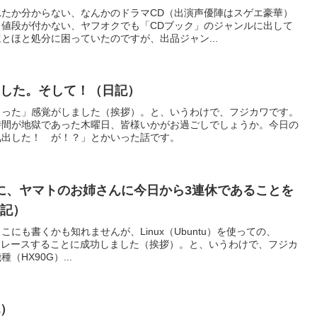
たか分からない、なんかのドラマCD（出演声優陣はスゲエ豪華）
値段が付かない、ヤフオクでも「CDブック」のジャンルに出して
とほと処分に困っていたのですが、出品ジャン...
ました。そして！（日記）
まった」感覚がしました（挨拶）。と、いうわけで、フジカワです。
時間が地獄であった木曜日、皆様いかがお過ごしでしょうか。今日の
気出した！ が！？」とかいった話です。
時に、ヤマトのお姉さんに今日から3連休であることを
日記）
にも書くかも知れませんが、Linux（Ubuntu）を使っての、
キュアイレースすることに成功しました（挨拶）。と、いうわけで、フジカ
種（HX90G）...
記）