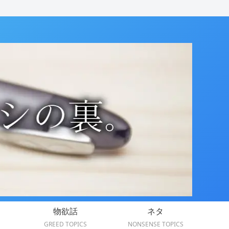
物欲話
ネタ
GREED TOPICS
NONSENSE TOPICS