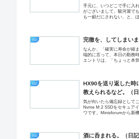
手元に、いつどこで手に入れ
がございまして。駿河屋でも
も一顧だにされない、と、ほ
完徹を、してしまい
日記
なんか、「確実に寿命が縮
端的に言って、本日の勤務
エントリは、「ちょっと本
HX90を送り返した
日記
教えられるなど。（
気が向いたら備忘録としてここ
Nvme M.2 SSDをセ
ワです。Minisforumから新機
酒に呑まれる。（日
日記