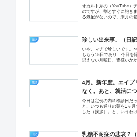
オカルト系の（YouTub
のですが、割とすぐに飽き
る気配がないので、来月の箱
珍しい出来事。（日
日記
いや、マヂで珍しいです。○
ももう15日であり、今日を除
思えない月曜日、皆様いかが
4月。新年度。エイプ
日記
なく。あと、就活に
今日は定例の内科検診日だっ
と、いつも通りの薬を1ヶ月
した（挨拶）。と、いうわけ
乳糖不耐症の悲哀？
日記