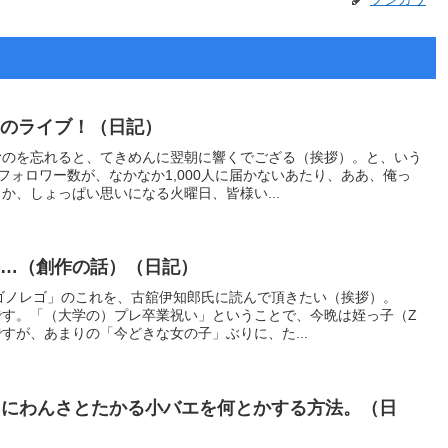
匠のライブ！（日記）
むのを忘れると、てきめんに翌朝に響くでござる（挨拶）。と、いう
フォロワー数が、なかなか1,000人に届かないあたり、ああ、俺っ
か、しょっぱい思いになる火曜日、皆様い...
……（創作の話）（日記）
「ゴノレゴ」のこれを、古舘伊知郎氏に読んで頂きたい（挨拶）。
です。「（大学の）プレ卒業祝い」ということで、今晩は姪っ子（Z
すが、あまりの「今どきな女の子」ぶりに、た...
ゴミにわんさとたかる小バエを何とかする方法。（日