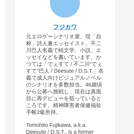
フジカワ
元エロゲーシナリオ屋、現「自
称」詩人兼エッセイスト。不二
川巴人名義で純文学、小説、エ
ッセイなどを書いています。か
つては「でぇすて / 不二川“でぇ
すて”巴人 / Deesute / D.S.T.」名
義で成人向けビジュアルノベル
のシナリオを多数担当。46歳頃
から公募へ挑戦し、現在は真面
目に再デビューを狙っていると
ころです。精神障害者保健福祉
手帳2級所持。
Tomohito Fujikawa, a.k.a.
Deesute / D.S.T., is a former