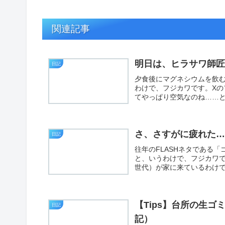
関連記事
明日は、ヒラサワ師
日記
夕食後にマグネシウムを飲
わけで、フジカワです。Xの
てやっぱり空気なのね……と
さ、さすがに疲れた
日記
往年のFLASHネタである
と、いうわけで、フジカワ
世代）が家に来ているわけで
【Tips】台所の生
日記
記）