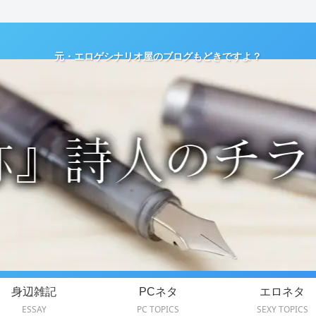
元・エロゲシナリオ屋のブログもどきですよ？
身辺雑記
PCネタ
エロネタ
ESSAY
PC TOPICS
SEXY TOPICS