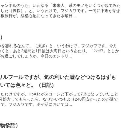
e）チャンネルのうち、いわゆる「未来人」系のモノをいくつか観てみた
ました（挨拶）。と、いうわけで、フジカワです。一向に下痢が治ま
根旅行が、結構心配になってきた水曜日...
記）
○を忘れるなんて。（挨拶）と、いうわけで、フジカワです。今月
くと、あと2週間と1日後は大晦日というあたり、「ﾌｧｯ!?」としか
お過ごしでしょうか。今日のエントリ...
リルフールですが、気の利いた嘘などつけるはずも
ついては色々と。（日記）
たわけですが、HbA1cがスコーンと下がって7.3になっていたこと
分処方してもらったら、なぜかいつもより240円安かったのが謎で
で、フジカワです。ポイ活においては...
（物欲話）