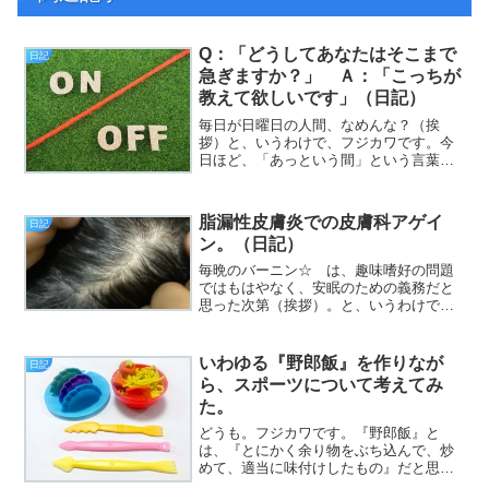
Q：「どうしてあなたはそこまで
日記
急ぎますか？」 Ａ：「こっちが
教えて欲しいです」（日記）
毎日が日曜日の人間、なめんな？（挨
拶）と、いうわけで、フジカワです。今
日ほど、「あっという間」という言葉が
しっくり来る日もないと思う夜のひとと
き、皆様いかがお過ごしでしょうか。さ
て。タイトルの話なんですが、昼の更新
脂漏性皮膚炎での皮膚科アゲイ
日記
後、改めてプロットのテキス...
ン。（日記）
毎晩のバーニン☆ は、趣味嗜好の問題
ではもはやなく、安眠のための義務だと
思った次第（挨拶）。と、いうわけで、
フジカワです。そろそろ、ボチボチと確
定申告の準備をしているわけですが。と
りあえず、一番領収書の数が多い、医療
いわゆる『野郎飯』を作りなが
日記
費を集計してみたところ、...
ら、スポーツについて考えてみ
た。
どうも。フジカワです。『野郎飯』と
は、『とにかく余り物をぶち込んで、炒
めて、適当に味付けしたもの』だと思っ
てください。レシピの決まってないチャ