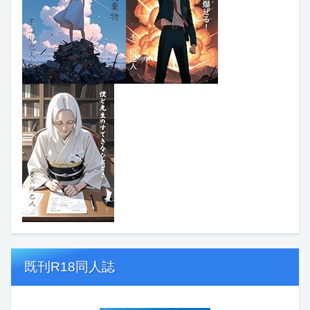
既刊R18同人誌