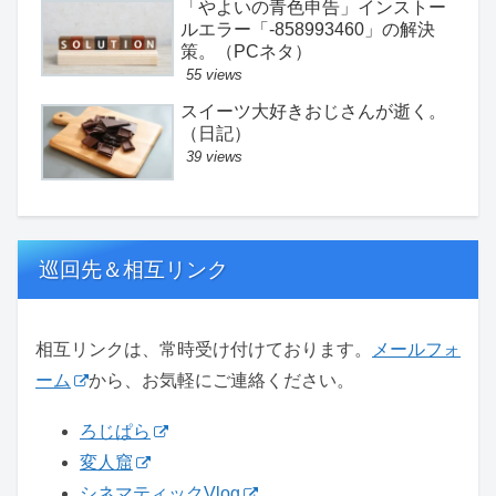
「やよいの青色申告」インストー
ルエラー「-858993460」の解決
策。（PCネタ）
55 views
スイーツ大好きおじさんが逝く。
（日記）
39 views
巡回先＆相互リンク
相互リンクは、常時受け付けております。
メールフォ
ーム
から、お気軽にご連絡ください。
ろじぱら
変人窟
シネマティックVlog