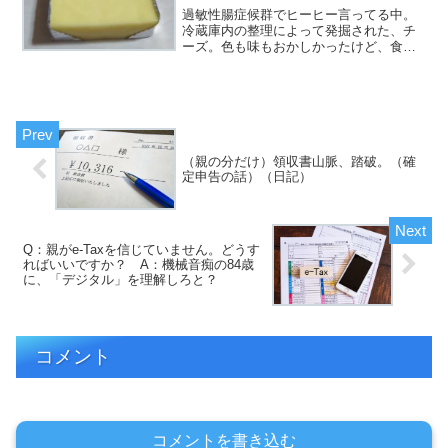
過敏性腸症候群でヒーヒー言ってる中。
冷蔵庫内の整理によって発掘された、チ
ーズ。色も味もおかしかったけど、食っ
たんだよ。「大当たりー！！」嬉しくな
い！ これっぽっちも嬉しくない！！ト
イレさんとの熱愛がスクープされてしま
う、49歳、秋。ギャフン...
（親の分だけ）領収書山脈、踏破。（確
定申告の話）（日記）
Q：親がe-Taxを信じていません。どうす
ればいいですか？ A：機械音痴の84歳
に、「デジタル」を理解しろと？
コメント
コメントを書き込む