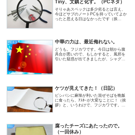
Tiny、文鎮と化す。（PCネタ）
そりゃあスペックは多少劣るとは言え、
今ほどサブのノートPCを持っていてよか
ったと思える日はなかったです（挨
拶）。と、いうわけで、フジカワです。
夏も盛りであり、ただでさえ温かいお脳
がとろ火で煮詰められるような火曜日、
皆様いかがお過ごしでしょう...
中華の力は、最近侮れない。
PCネタ
どうも。フジカワです。今日は朝から腹
具合が悪いので、もしかすると、風邪を
引いた疑惑が出てきましたが、シャグの
味はまだ美味しいので、それほど深刻で
はないと思っています。皆様いかがお過
ごしでしょうか。
ケツが見えてきた！（日記）
日記
ビシバシに麻辣が利いた混ぜそばを晩飯
に食ったら、ｱｽﾎｰが大変なことに！（挨
拶）と、いうわけで、フジカワです。そ
ろそろ脳内麻薬の過剰摂取でダウンする
んじゃないか？ とヒヤヒヤする水曜
日、皆様いかがお過ごしでしょうか。今
日のエントリは、「ケツ...
腐ったチーズにあたったので。
日記
（一回休み）