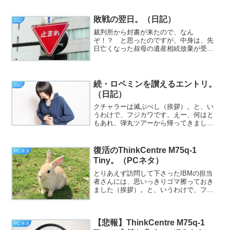
ーハンが、一番イメージとしては近いと
思います。
敗戦の翌日。（日記）
日記
裁判所から封書が来たので、なん
ぞ！？ と思ったのですが、中身は、先
日亡くなった叔母の遺産相続放棄が受理
された、という通知でした（挨拶）。
と、いうわけで、フジカワです。充電が
切れた時以外は外さないようにしてい
る、自分のスマートバンドですが、こ...
続・ロペミンを讃えるエントリ。
日記
（日記）
クチャラーは滅ぶべし（挨拶）。と、い
うわけで、フジカワです。えー、何はと
もあれ、弾丸ツアーから帰ってきまし
た。やあ、予想通りではありますが、バ
チクソに疲れました！今日のエントリ
は、「ロペミンはやはり偉大だ！」とか
復活のThinkCentre M75q-1
PCネタ
いった話です。
Tiny。（PCネタ）
とりあえず訪問して下さったIBMの担当
者さんには、思いっきりゴマ擦っておき
ました（挨拶）。と、いうわけで、フジ
カワです。相変わらず暑いと言うか、地
球（ガイア）の殺る気満々な暑さが続く
午後のひととき、皆様いかがお過ごしで
【悲報】ThinkCentre M75q-1
しょうか。さて。一昨日...
PCネタ