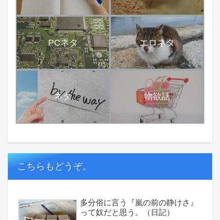
PCネタ
エロネタ
ネタ
物欲話
こちらもどうぞ。
多分俗に言う『嵐の前の静けさ』
って奴だと思う。（日記）