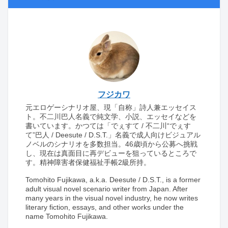
フジカワ
元エロゲーシナリオ屋、現「自称」詩人兼エッセイス
ト。不二川巴人名義で純文学、小説、エッセイなどを
書いています。かつては「でぇすて / 不二川“でぇす
て”巴人 / Deesute / D.S.T.」名義で成人向けビジュアル
ノベルのシナリオを多数担当。46歳頃から公募へ挑戦
し、現在は真面目に再デビューを狙っているところで
す。精神障害者保健福祉手帳2級所持。
Tomohito Fujikawa, a.k.a. Deesute / D.S.T., is a former
adult visual novel scenario writer from Japan. After
many years in the visual novel industry, he now writes
literary fiction, essays, and other works under the
name Tomohito Fujikawa.