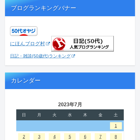
ブログランキングバナー
にほんブログ村
日記・雑談(50歳代)ランキング
カレンダー
2023年7月
日
月
火
水
木
金
土
1
2
3
4
5
6
7
8