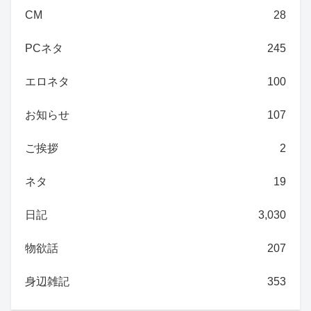
CM
28
PCネタ
245
エロネタ
100
お知らせ
107
ご挨拶
2
ネタ
19
日記
3,030
物欲話
207
身辺雑記
353