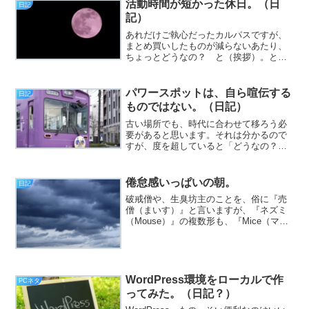
バーシップ期限が切れました。ので、ダ
活動時間が短かった休日。（日
日記
ウンロードしたwmvファ...
記）
あれだけご執心だったカルパスですが、
まとめ買いしたものが減らないあたり、
ちょっとどうなの？ と（挨拶）。と、
いうわけで、フジカワです。やはりiQOS
の「スムーズレギュラー」は、味が薄く
ておいしくないので、カートンで買った
パワースポットは、自ら喧伝する
日記
のは失敗だと思う日曜...
ものではない。（日記）
古い場所でも、時代に合わせて移ろう必
要があると思います。それは分かるので
すが、度を超していると「どうなの？」
と（挨拶）。と、いうわけで、フジカワ
です。僕のブラウザのブックマークに
は、「旅行」フォルダがあり、そのサブ
倦怠感いっぱいの朝。
日記
フォルダに「神社」がありま...
破戒僧や、生臭坊主のことを、俗に『売
僧（まいす）』と言いますが、『ネズミ
（Mouse）』の複数形も、『Mice（マイ
ス）』です。他なる偶然の一致である上
に、両者の間には、何らの関連性も皆無
なのに、時々、ものすごく気になります
（挨拶）。と、い...
WordPress環境をローカルで作
PCネタ
ってみた。（日記？）