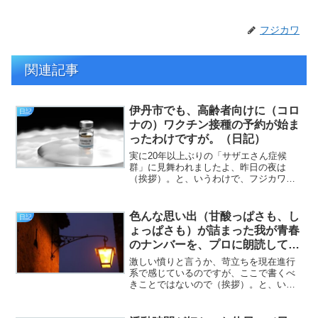
フジカワ
関連記事
伊丹市でも、高齢者向けに（コロ
日記
ナの）ワクチン接種の予約が始ま
ったわけですが。（日記）
実に20年以上ぶりの「サザエさん症候
群」に見舞われましたよ、昨日の夜は
（挨拶）。と、いうわけで、フジカワで
す。なんか三井住友カードからハガキが
来たと思ったら、手持ちの
AmazonMasterCardに「キャッシング枠
色んな思い出（甘酸っぱさも、し
日記
を付けませんか？」という...
ょっぱさも）が詰まった我が青春
のナンバーを、プロに朗読しても
らえるという幸福。（日記）
激しい憤りと言うか、苛立ちを現在進行
系で感じているのですが、ここで書くべ
きことではないので（挨拶）。と、いう
わけで、フジカワです。例のキワッキワ
のマニア向け動画サイトは、今日でメン