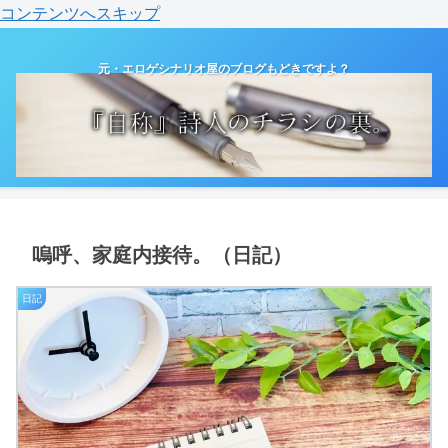
コンテンツへスキップ
元・エロゲシナリオ屋のブログもどきですよ？
嗚呼、家庭内接待。（日記）
日記