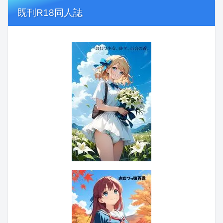
既刊R18同人誌