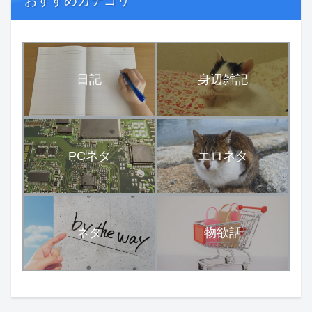
おすすめカテゴリ
日記
身辺雑記
PCネタ
エロネタ
ネタ
物欲話