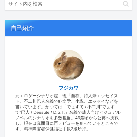
自己紹介
フジカワ
元エロゲーシナリオ屋、現「自称」詩人兼エッセイス
ト。不二川巴人名義で純文学、小説、エッセイなどを
書いています。かつては「でぇすて / 不二川“でぇす
て”巴人 / Deesute / D.S.T.」名義で成人向けビジュアル
ノベルのシナリオを多数担当。46歳頃から公募へ挑戦
し、現在は真面目に再デビューを狙っているところで
す。精神障害者保健福祉手帳2級所持。