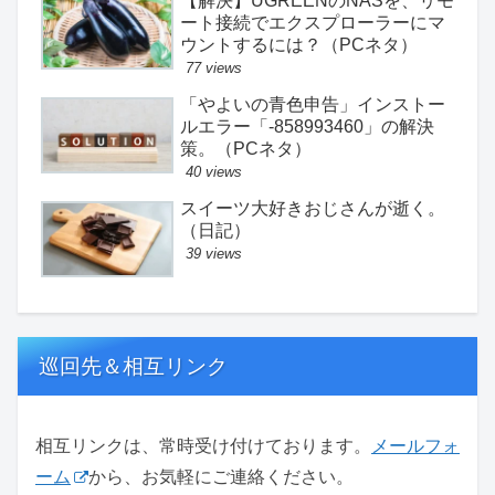
【解決】UGREENのNASを、リモ
ート接続でエクスプローラーにマ
ウントするには？（PCネタ）
77 views
「やよいの青色申告」インストー
ルエラー「-858993460」の解決
策。（PCネタ）
40 views
スイーツ大好きおじさんが逝く。
（日記）
39 views
巡回先＆相互リンク
相互リンクは、常時受け付けております。
メールフォ
ーム
から、お気軽にご連絡ください。