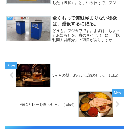
した（挨拶）。と、いうわけで、フジカ
ワです。DMM（FANZA）のストリーミン
グ動画（.dcv）をmp4に変換するベスト
な方法を見つけたんですが、当然のごと
全くもって無駄極まりない物欲
CM
くシェアウェ...
は、滅殺するに限る。
どうも。フジカワです。まずは、ちょっ
とお知らせを。右のサイドバーに、『既
刊同人誌紹介』の項目がありますが、全
部一緒くたに掲載しているので、どれが
どれやら分からんのは、ちょっと不親切
だと思い、『小説』、『詩集』、『日
記』の3つに分類しました。...
3ヶ月の壁、あるいは酒のせい。（日記）
俺にカレーを食わせろ。（日記）