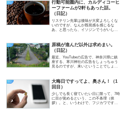
割引を使う場合は「お願いします」と運
行動可能圏内に、カルディコーヒ
日記
転士さんに言い添えた...
ーファームが2軒もあった話。
（日記）
リステリン先輩は後味が大変よろしくな
いのですが、なんか既視感を感じるな
あ、と思ったら、イソジンでうがいした
後に近いんだと気づきました（挨拶）。
と、いうわけで、フジカワです。親が突
然「タピオカを買ってきた」と言うので
原稿が進んだ以外は求めまい。
日記
「今さら？」と思ったら、あ...
（日記）
最近、YouTubeの広告で、神奈川県に鎮
座する、寒川神社の広告をしょっちゅう
見るのですが、来いということでしょう
か（挨拶）。……9月に箱根神社へ行くん
だし、最短で10月だろうな……。と、い
うわけで、フジカワです。ここしばらく
大晦日ですってよ、奥さん！（1
日記
引きこもってい...
回目）
少しでも長く寝ていたい日に限って、7時
に目が覚めるという、この不条理（挨
拶）。と、いうわけで、フジカワです。
詳細は忘れてしまったのですが、昨日は
大変悪い夢を見たような気がする上に、
今日は朝から地味に腹の具合が悪いとい
う、割と素敵な12月最終...