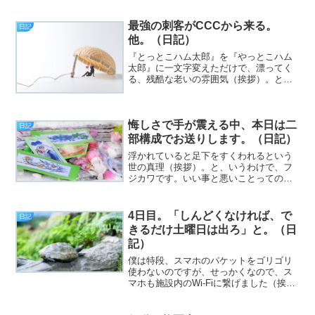
日、皆様いかがお過ごしでしょうか。今
日のエントリは、「ケツ...
最強の刺客がCCCから来る。
日記
他。（日記）
『とっとこハム太郎』を『やっとこハム
太郎』に一文字変えただけで、漂ってく
る、残酷な老いの雰囲気（挨拶）。と、
いうわけで、フジカワです。1円スタート
でヤフオクに出品した品物が、ジャスト1
円で落札された時、喜んでいいのかどう
悔しさで手が震える中、本日は二
か大変微妙な今日この...
日記
部構成でお送りします。（日記）
浮かれていると足下をすくわれるという
世の真理（挨拶）。と、いうわけで、フ
ジカワです。いい事と悪いことっての
は、いっぺんに起きるんだなあ、としみ
じみ思う金曜日、皆様いかがお過ごしで
しょうか。つうわけで、今日書きたいこ
4日目。「しんどくなければ、で
日記
とは、まるっきり毛色の違う...
きるだけ土曜日は出ろ」と。（日
記）
僕は特段、スマホのパケットをゴリゴリ
使わないのですが、せっかくなので、ス
マホも施設内のWi-Fiに繋げました（挨
拶）。と、いうわけで、フジカワです。
その、施設への行き帰りのバス。障害者