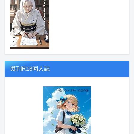
既刊R18同人誌