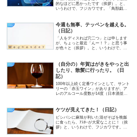
的なほどに悪かったです（挨拶）。と、
いうわけで、フジカワです。「鳥獣戯
画」を、「超獣ギーガー」と最初に洒落
た奴は偉いと思いますし、「超10ギガ」
なら、一気に古参のPC廃人的雰囲気が漂
今週も無事、テッペンを越える。
日記
うなあ、とぼんやり思う...
（日記）
「人をディスれば穴二つ」とは申します
が、ちょっと最近「んー！？」と思う事
が色々と（挨拶）。と、いうわけで、フ
ジカワです。「暇つぶしに忙しい」とい
うような人間にゃあなりたかねえなあ、
と、ふいに脈絡なく思ったりする水曜
（自分の）年賀はがきをやっと出
日記
日、皆様いかがお過ごしでし...
したり、散髪に行ったり。（日
記）
100年以上続く定番ワインとして、サント
リーの「赤玉ワイン」がありますが、ア
レのアルコール度数が14度（日本酒並
み）もあると知った時の顔（挨拶）。
と、いうわけで、フジカワです。いかに
世間的に今日がクリスマスイブであろう
ケツが見えてきた！（日記）
日記
と、個人的には「週末の...
ビシバシに麻辣が利いた混ぜそばを晩飯
に食ったら、ｱｽﾎｰが大変なことに！（挨
拶）と、いうわけで、フジカワです。そ
ろそろ脳内麻薬の過剰摂取でダウンする
んじゃないか？ とヒヤヒヤする水曜