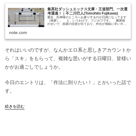
集英社ダッシュエックス文庫・王道部門、一次選
考通過！｜不二川巴人(Tomohito Fujikawa)
最近、氏神様のところへお参りするのが日課になってます
（挨拶）。 と、いうわけで、フジカワです。 糖尿病
のせいで、頻尿の症状が出ており、外出が地味に辛い今日
この頃、皆様いかがお過ごしでしょうか。 さて。今回
は、皆様にご報告を。とは言え、...
note.com
それはいいのですが、なんかエロ系と思しきアカウントか
ら「スキ」をもらって、複雑な思いがする日曜日、皆様い
かがお過ごしでしょうか。
今日のエントリは、「作法に則りたい！」とかいった話で
す。
続きを読む