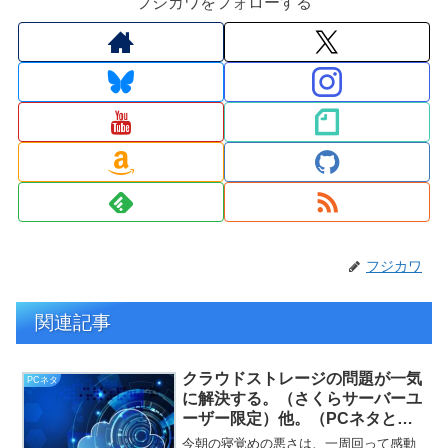
フジカワをフォローする
フジカワ
関連記事
クラウドストレージの問題が一気
PCネタ
に解決する。（さくらサーバーユ
ーザー限定）他。（PCネタと
か）
今朝の寝覚めの悪さは、一周回って感動