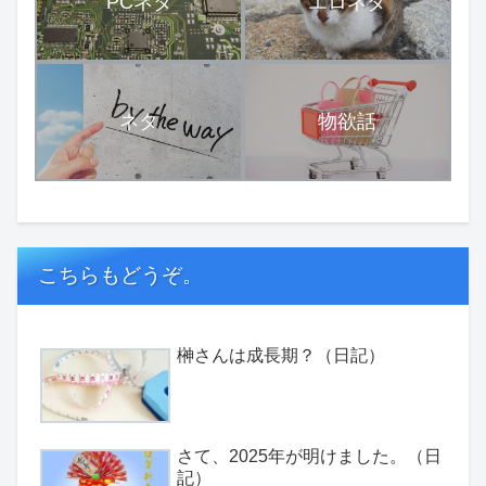
PCネタ
エロネタ
ネタ
物欲話
こちらもどうぞ。
榊さんは成長期？（日記）
さて、2025年が明けました。（日
記）