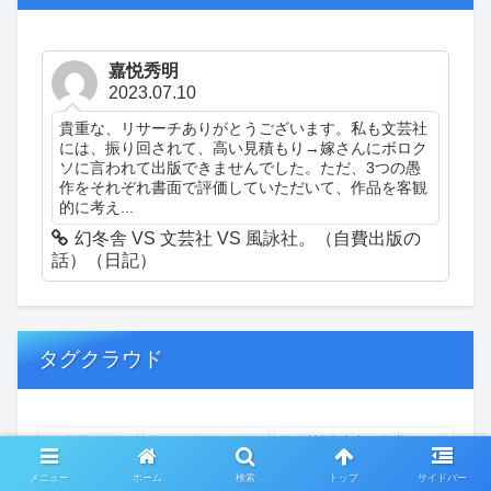
嘉悦秀明
2023.07.10
貴重な、リサーチありがとうございます。私も文芸社
には、振り回されて、高い見積もり→嫁さんにボロク
ソに言われて出版できませんでした。ただ、3つの愚
作をそれぞれ書面で評価していただいて、作品を客観
的に考え...
幻冬舎 VS 文芸社 VS 風詠社。（自費出版の
話）（日記）
タグクラウド
創作
おぎゃあ
精神病患者の日常
ちょっと頭冷やそうか
一回休み
ついカッとなった
メニュー
ホーム
検索
トップ
サイドバー