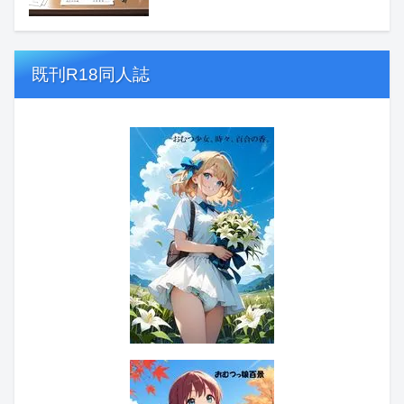
既刊R18同人誌