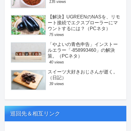
135 views
【解決】UGREENのNASを、リモ
ート接続でエクスプローラーにマ
ウントするには？（PCネタ）
75 views
「やよいの青色申告」インストー
ルエラー「-858993460」の解決
策。（PCネタ）
40 views
スイーツ大好きおじさんが逝く。
（日記）
39 views
巡回先＆相互リンク