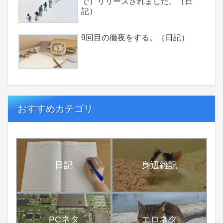
で）リリースされました。（日
記）
9回目の徹夜をする。（日記）
おすすめカテゴリ
日記
身辺雑記
PCネタ
エロネタ