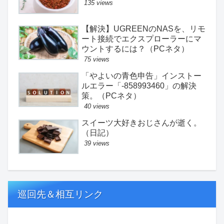
135 views
【解決】UGREENのNASを、リモ
ート接続でエクスプローラーにマ
ウントするには？（PCネタ）
75 views
「やよいの青色申告」インストー
ルエラー「-858993460」の解決
策。（PCネタ）
40 views
スイーツ大好きおじさんが逝く。
（日記）
39 views
巡回先＆相互リンク