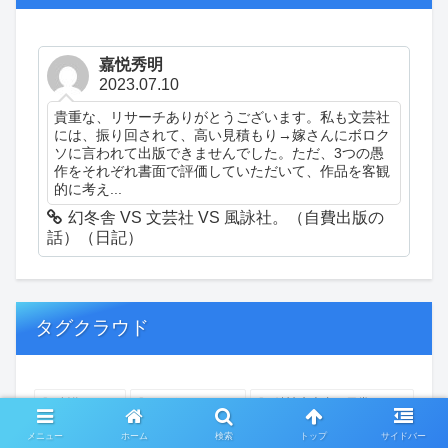
嘉悦秀明
2023.07.10
貴重な、リサーチありがとうございます。私も文芸社
には、振り回されて、高い見積もり→嫁さんにボロク
ソに言われて出版できませんでした。ただ、3つの愚
作をそれぞれ書面で評価していただいて、作品を客観
的に考え...
幻冬舎 VS 文芸社 VS 風詠社。（自費出版の
話）（日記）
タグクラウド
創作
おぎゃあ
精神病患者の日常
ちょっと頭冷やそうか
一回休み
ついカッとなった
メニュー
ホーム
検索
トップ
サイドバー