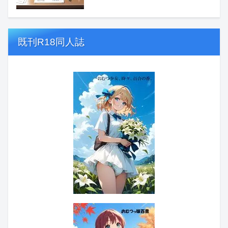
既刊R18同人誌