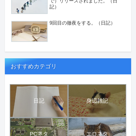
で）リリースされました。（日
記）
9回目の徹夜をする。（日記）
おすすめカテゴリ
日記
身辺雑記
PCネタ
エロネタ