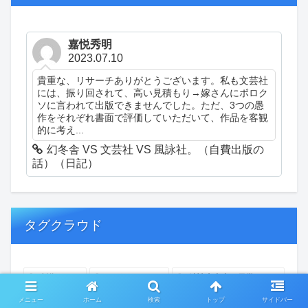
嘉悦秀明
2023.07.10
貴重な、リサーチありがとうございます。私も文芸社
には、振り回されて、高い見積もり→嫁さんにボロク
ソに言われて出版できませんでした。ただ、3つの愚
作をそれぞれ書面で評価していただいて、作品を客観
的に考え...
幻冬舎 VS 文芸社 VS 風詠社。（自費出版の
話）（日記）
タグクラウド
創作
おぎゃあ
精神病患者の日常
ちょっと頭冷やそうか
一回休み
ついカッとなった
メニュー
ホーム
検索
トップ
サイドバー