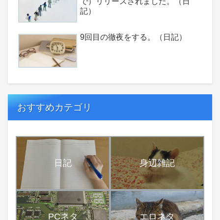
で）リリースされました。（日
記）
9回目の徹夜をする。（日記）
おすすめカテゴリ
日記
身辺雑記
PCネタ
エロネタ