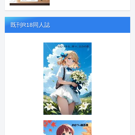
既刊R18同人誌