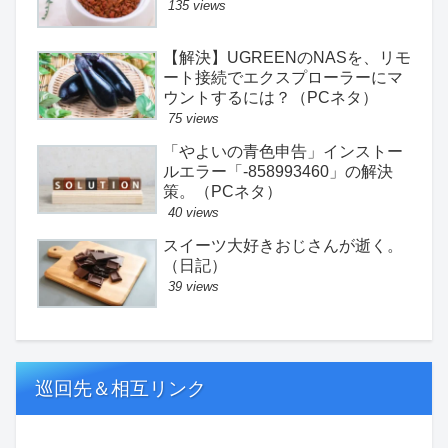
135 views
【解決】UGREENのNASを、リモ
ート接続でエクスプローラーにマ
ウントするには？（PCネタ）
75 views
「やよいの青色申告」インストー
ルエラー「-858993460」の解決
策。（PCネタ）
40 views
スイーツ大好きおじさんが逝く。
（日記）
39 views
巡回先＆相互リンク