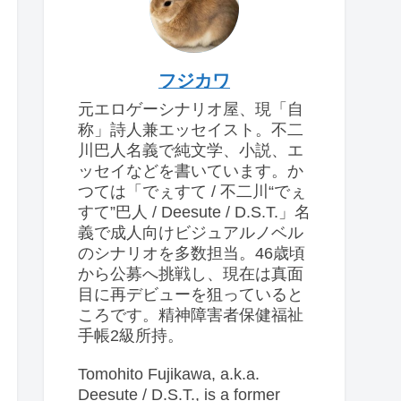
フジカワ
元エロゲーシナリオ屋、現「自
称」詩人兼エッセイスト。不二
川巴人名義で純文学、小説、エ
ッセイなどを書いています。か
つては「でぇすて / 不二川“でぇ
すて”巴人 / Deesute / D.S.T.」名
義で成人向けビジュアルノベル
のシナリオを多数担当。46歳頃
から公募へ挑戦し、現在は真面
目に再デビューを狙っていると
ころです。精神障害者保健福祉
手帳2級所持。
Tomohito Fujikawa, a.k.a.
Deesute / D.S.T., is a former