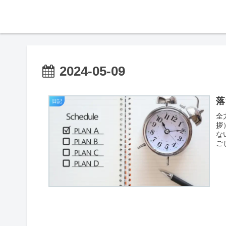
2024-05-09
落
日記
全
拶
な
ご