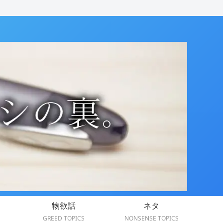
物欲話
ネタ
GREED TOPICS
NONSENSE TOPICS