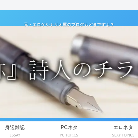
元・エロゲシナリオ屋のブログもどきですよ？
身辺雑記
PCネタ
エロネタ
ESSAY
PC TOPICS
SEXY TOPICS