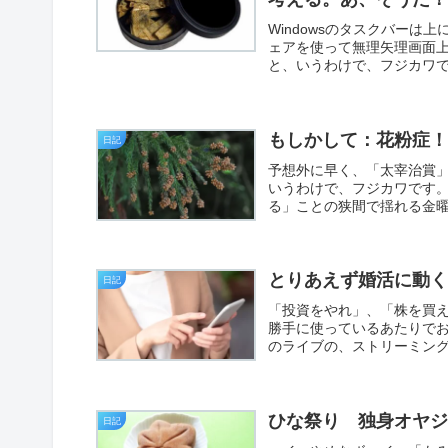
Windowsのタスクバー
ェアを使って無理矢理画面
と、いうわけで、フジカワで
もしかして：花粉症
日記
予想外に早く、「太宰治賞
いうわけで、フジカワです
る」ことの狭間で揺れる金曜
とりあえず婚活に動
日記
「投資をやれ」、「株を買
勝手に使っているあたりで
のライブの、ストリーミング
ひな祭り 独身オヤ
日記