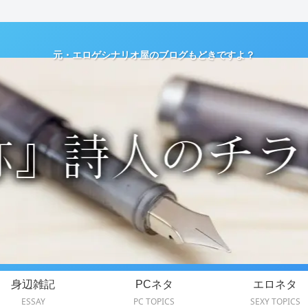
元・エロゲシナリオ屋のブログもどきですよ？
身辺雑記
PCネタ
エロネタ
ESSAY
PC TOPICS
SEXY TOPICS