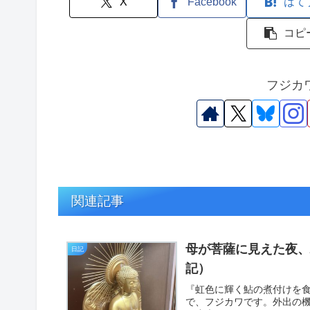
X
Facebook
はて
コピ
フジカ
関連記事
母が菩薩に見えた夜
日記
記）
『虹色に輝く鮎の煮付けを
で、フジカワです。外出の