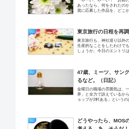
あったなら、何をされたの
賞に応募した作品を、どこか
東京旅行の日程を再
日記
東京旅行も、神社巡り以外
生産的なことをしたわけで
しょうか。今日のエントリは
47歳、ミーツ、サン
日記
るなど。（日記）
金曜日の職場の雰囲気は、
界」と全力で訴えているか
ョップが2軒ある」というの
どうやったら、MOS
日記
考える。あ、そうだ