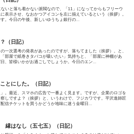
は上にないと落ち着かない派閥なので、「11」になってからもフリーウ
上に表示させ、なおかつアイコンを左に揃えているという（挨拶）。
す。今日の午後、新しいゆうちょ銀行の...
！？（日記）
」の一次選考の発表があったのですが、落ちてました（挨拶）。と、
。「部屋で紙巻きタバコが吸いたい」気持ちと、「部屋に神棚があ
日、皆様いかがお過ごしでしょうか。今日のエン...
くことにした。（日記）
え」。最近、スマホの広告で一番よく見ます。ですが、企業のロゴを
お察しですよ？（挨拶）と、いうわけで、フジカワです。平沢進師匠
配信チケットを買うかどうか地味に迷う金曜日...
ジ 縁はなし（五七五）（日記）