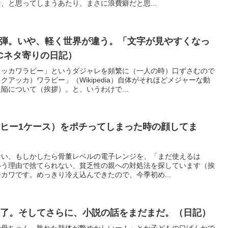
、と思ってしまうあたり、まさに浪費癖だと思...
、着弾。いや、軽く世界が違う。「文字が見やすくなっ
Cネタ寄りの日記）
オッカワラビー」というダジャレを頻繁に（一人の時）口ずさむので
アッカ）ワラビー」（Wikipedia）自体がそれほどメジャーな動
陥について（挨拶）。と、いうわけで...
ヒー1ケース）をポチってしまった時の顔してま
）
ない、もしかしたら骨董レベルの電子レンジを、「まだ使えるは
いう理由で捨てられない、貧乏性の親への対処法を探しています（挨
カワです。めっきり冷え込んできたので、今季初め...
終了。そしてさらに、小説の話をまだまだ。（日記）
の母ちゃん、熟れた肢体が艶めかしいー！」とか子どもの口げんかで