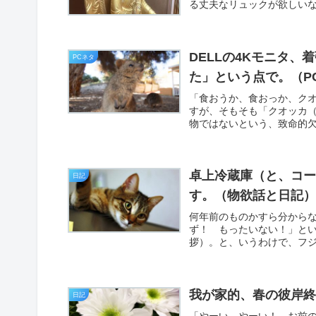
る丈夫なリュックが欲しいな
DELLの4Kモニタ
PCネタ
た」という点で。（P
「食おうか、食おっか、ク
すが、そもそも「クオッカ（ク
物ではないという、致命的欠
卓上冷蔵庫（と、コー
日記
す。（物欲話と日記
何年前のものかすら分から
ず！ もったいない！」と
拶）。と、いうわけで、フジ
我が家的、春の彼岸
日記
「やーい、やーい！ お前