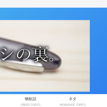
物欲話
ネタ
GREED TOPICS
NONSENSE TOPICS