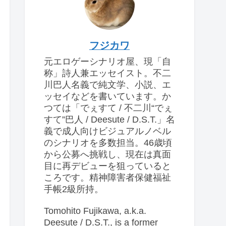
フジカワ
元エロゲーシナリオ屋、現「自
称」詩人兼エッセイスト。不二
川巴人名義で純文学、小説、エ
ッセイなどを書いています。か
つては「でぇすて / 不二川“でぇ
すて”巴人 / Deesute / D.S.T.」名
義で成人向けビジュアルノベル
のシナリオを多数担当。46歳頃
から公募へ挑戦し、現在は真面
目に再デビューを狙っていると
ころです。精神障害者保健福祉
手帳2級所持。
Tomohito Fujikawa, a.k.a.
Deesute / D.S.T., is a former