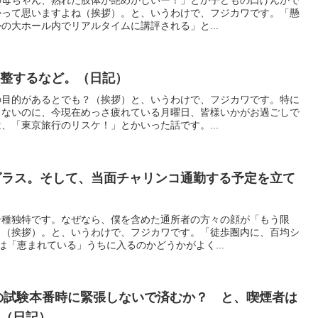
かって思いますよね（挨拶）。と、いうわけで、フジカワです。「懸
の大ホール内でリアルタイムに講評される」と...
調整するなど。（日記）
の目的があるとでも？（挨拶）と、いうわけで、フジカワです。特に
もないのに、今現在めっさ疲れている月曜日、皆様いかがお過ごしで
、「東京旅行のリスケ！」とかいった話です。...
グラス。そして、当面チャリンコ通勤する予定を立て
一種独特です。なぜなら、僕を含めた通所者の方々の顔が「もう限
ら（挨拶）。と、いうわけで、フジカワです。「徒歩圏内に、百均シ
は「恵まれている」うちに入るのかどうかがよく...
の試験本番時に緊張しないで済むか？ と、喫煙者は
！（日記）