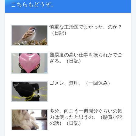
こちらもどうぞ。
慎重な主治医でよかった、のか？
（日記）
難易度の高い仕事を振られたでご
ざる。（日記）
ゴメン、無理。（一回休み）
多分、向こう一週間分ぐらいの気
力は使ったと思うの。（懸賞小説
の話）（日記）