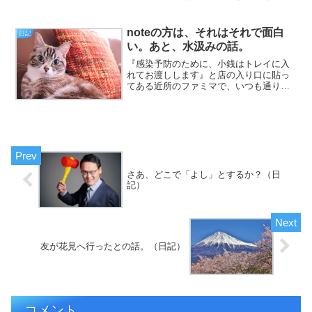
まりのしょんぼり具合に萎えてしまった
日曜日、皆様いかがお過ごしでしょう
か。今日のエントリは、「来たぜ伊勢！
noteの方は、それはそれで面白
日記
だがしかし！？」とかいっ...
い。あと、水汲みの話。
『感染予防のために、小銭はトレイに入
れてお渡しします』と店の入り口に貼っ
てある近所のファミマで、いつも通りお
釣りを手渡しされた時の、何とはない違
和感について（挨拶）。と、いうわけ
で、フジカワです。いい感じに呪わしい
程疲労困憊である、夜のひと...
さあ、どこで「よし」とするか？（日
記）
友が花見へ行ったとの話。（日記）
コメント