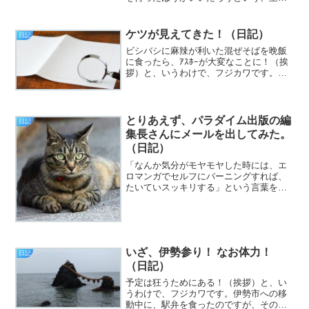
て当たり前の結論について（挨拶）。
と、いうわけで、フジカワです。昨日の
夜、試しに目覚まし時計をオフにして就
ケツが見えてきた！（日記）
日記
寝したところ、1...
ビシバシに麻辣が利いた混ぜそばを晩飯
に食ったら、ｱｽﾎｰが大変なことに！（挨
拶）と、いうわけで、フジカワです。そ
ろそろ脳内麻薬の過剰摂取でダウンする
んじゃないか？ とヒヤヒヤする水曜
日、皆様いかがお過ごしでしょうか。今
日のエントリは、「ケツ...
とりあえず、パラダイム出版の編
日記
集長さんにメールを出してみた。
（日記）
「なんか気分がモヤモヤした時には、エ
ロマンガでセルフにバーニングすれば、
たいていスッキリする」という言葉を、
46歳独身が言った場合の、いかんともし
がたい手遅れ感について（挨拶）。と、
いうわけで、フジカワです。パトラッシ
ュを1万回呼んだら、い...
いざ、伊勢参り！ なお体力！
日記
（日記）
予定は狂うためにある！（挨拶）と、い
うわけで、フジカワです。伊勢市への移
動中に、駅弁を食ったのですが、そのあ