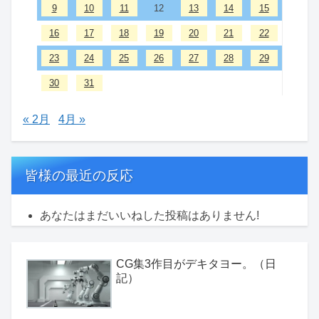
9
10
11
12
13
14
15
16
17
18
19
20
21
22
23
24
25
26
27
28
29
30
31
« 2月
4月 »
皆様の最近の反応
あなたはまだいいねした投稿はありません!
CG集3作目がデキタヨー。（日
記）