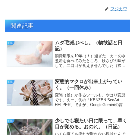
フジカワ
関連記事
ムダ毛滅ぶべし。（物欲話と日
日記
記）
消費期限を10年（！）過ぎた、カニの水
煮缶を食べてみたところ、鉄さびの味が
して、二口目が食えませんでした（挨
拶）。と、いうわけで、フジカワです。
前述のカニ缶、親は何も感じないらしい
ので、その鈍感力が欲しいかも？ と、1
変態的マクロが出来上がってい
日記
ナノ秒ほど思った木曜日...
く。（一回休み）
変態（僕）が作るツールも、やはり変態
です。えー、例の「KENZEN SeaArt
HELPER」ですが、GoogleGeminiの言い
なりになっていたら。なんか、さらなる
新機能を追加することになり、その実装
作業で、またも時間が溶けることに。...
少しでも寝たい日に限って、早く
日記
目が覚める。おのれ。（日記）
いくら寝ても疲れが取れない現状なんで