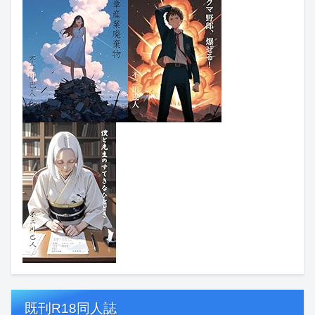
既刊R18同人誌