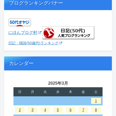
ブログランキングバナー
にほんブログ村
日記・雑談(50歳代)ランキング
カレンダー
2025年3月
日
月
火
水
木
金
土
1
2
3
4
5
6
7
8