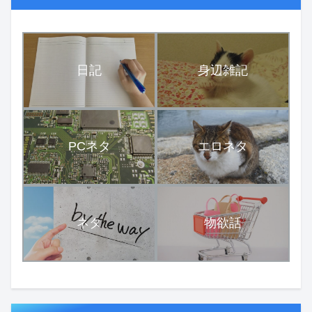
日記
身辺雑記
PCネタ
エロネタ
ネタ
物欲話