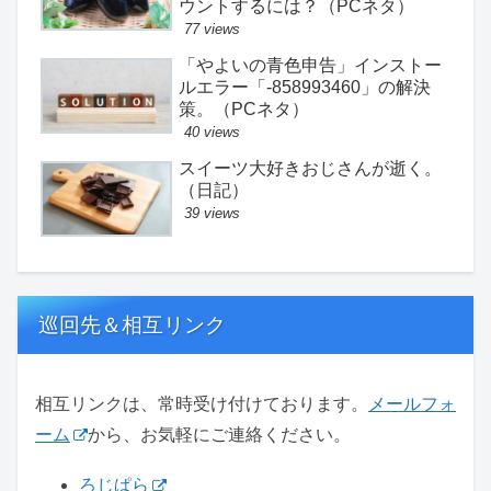
ウントするには？（PCネタ）
77 views
「やよいの青色申告」インストー
ルエラー「-858993460」の解決
策。（PCネタ）
40 views
スイーツ大好きおじさんが逝く。
（日記）
39 views
巡回先＆相互リンク
相互リンクは、常時受け付けております。
メールフォ
ーム
から、お気軽にご連絡ください。
ろじぱら