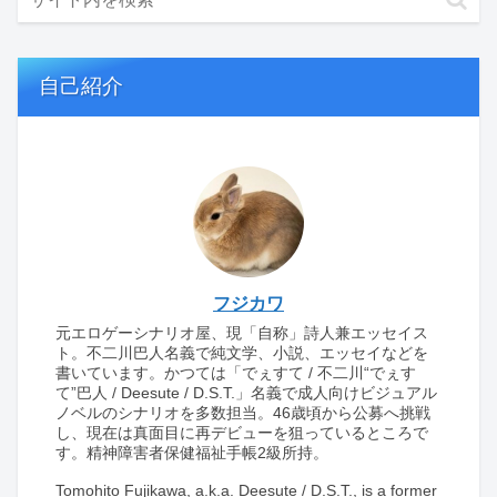
自己紹介
フジカワ
元エロゲーシナリオ屋、現「自称」詩人兼エッセイス
ト。不二川巴人名義で純文学、小説、エッセイなどを
書いています。かつては「でぇすて / 不二川“でぇす
て”巴人 / Deesute / D.S.T.」名義で成人向けビジュアル
ノベルのシナリオを多数担当。46歳頃から公募へ挑戦
し、現在は真面目に再デビューを狙っているところで
す。精神障害者保健福祉手帳2級所持。
Tomohito Fujikawa, a.k.a. Deesute / D.S.T., is a former