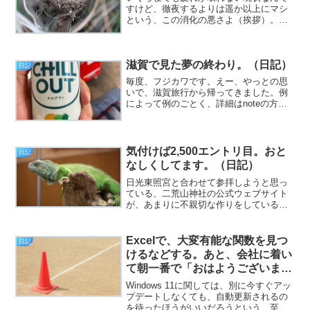
すけど、徹夜するよりは遥か以上にマシ
という、この消化の悪さよ（挨拶）。
と、いうわけで、フジカワです。さっき
トイレに立って鏡を見たら、千歩譲って
無精ヒゲが伸び放題なのはいいとして
滋賀で見た夢の終わり。（日記）
も、髪の毛が、あたかも前衛芸...
日記
毎度、フジカワです。えー、やっとの思
いで、滋賀旅行から帰ってきました。例
によって例のごとく、詳細はnoteの方
へ。……冷静になって振り返ってみれ
ば。台風が直撃して、交通網がズタズタ
になっている中で。よくもまあ、石山
寺、建部大社、多賀大社、近...
気付けば2,500エントリ目。おと
日記
なしくしてます。（日記）
日光東照宮と合わせて参拝しようと思っ
ている、二荒山神社の公式ウェブサイト
が、あまりに不親切な作りをしているの
で、さすがにどうなの？ とは思います
（挨拶）。と、いうわけで、フジカワで
す。やっと部屋の中でもクーラーを稼働
Excelで、大変有能な関数を見つ
日記
させなくてよくなった！ ...
けるなどする。あと、会社に着い
て朝一番で「おはようございま
す」を言った直後に顔色を心配さ
Windows 11に関しては、別に今すぐアッ
れるなど。（日記）
プデートしなくても、自動更新されるの
を待ったほうがいいだろうという、至っ