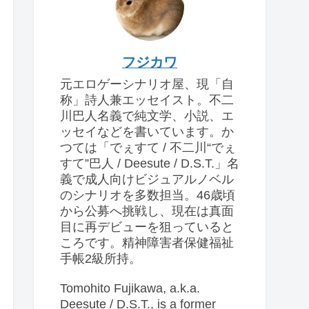
フジカワ
元エロゲーシナリオ屋、現「自
称」詩人兼エッセイスト。不二
川巴人名義で純文学、小説、エ
ッセイなどを書いています。か
つては「でぇすて / 不二川“でぇ
すて”巴人 / Deesute / D.S.T.」名
義で成人向けビジュアルノベル
のシナリオを多数担当。46歳頃
から公募へ挑戦し、現在は真面
目に再デビューを狙っていると
ころです。精神障害者保健福祉
手帳2級所持。
Tomohito Fujikawa, a.k.a.
Deesute / D.S.T., is a former