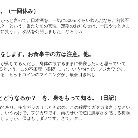
で。（一回休み）
からと言って。日本酒を、一気に500mlぐらい飲んだなら。前後不
ね？ という、当たり前の真理。定期のお知らせは、一応やっときま
に笑う』。次話を公開しました。なろうカ...
話をします。お食事中の方は注意。他。
力が落ちてるんだし、身体の欲するままに長寝したいと思っていて
めるという、この不条理（挨拶）。と、いうわけで、フジカワです。
る、ビットコインのマイニングが、最低引き出し...
とどうなるか？ を、身をもって知る。（日記）
2kgであり、多少ガッカリしたものの、この程度でガタガタ言うなとい
と、いうわけで、フジカワです。雨のせいで逆に肌寒さを感じる梅雨
しょうか。僕はもうダメです。さて。タ...