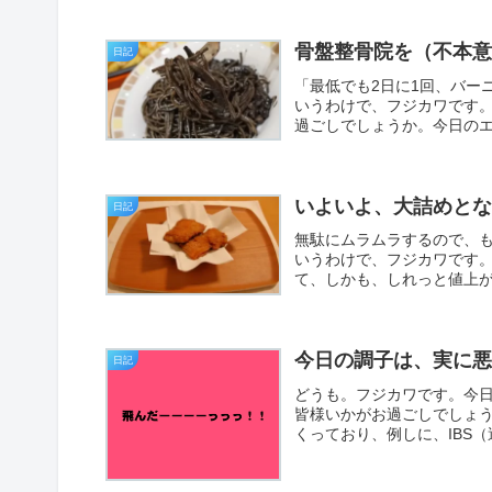
骨盤整骨院を（不本
日記
「最低でも2日に1回、バー
いうわけで、フジカワです
過ごしでしょうか。今日のエ
いよいよ、大詰めと
日記
無駄にムラムラするので、
いうわけで、フジカワです。忘
て、しかも、しれっと値上がりし
今日の調子は、実に
日記
どうも。フジカワです。今
皆様いかがお過ごしでしょ
くっており、例しに、IBS（