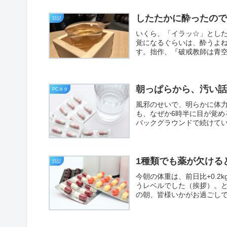
したたかに酔ったの
日記
いくら、「イラッ☆」とした
覚になるぐらいは、酔うよ
す。拙作、『破戒教師は青空
朝っぱらから、汚い
PCネタ
風邪のせいで、明らかに体
も、なぜか6時半に目が覚
バックグラウンドで続けてい
1種類でも薬が欠ける
日記
今朝の体重は、前日比+0.
うレベルでした（挨拶）。
の朝、皆様いかがお過ごしで