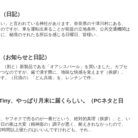
。（日記）
ない」と言われている神社があります。奈良県の十津川村にある、
なのですが。車を運転出来ることが前提の立地条件。公共交通機関は
に、秘境のそれたる所以を感じる日曜日、皆様い...
？（お知らせと日記）
で、（割と）新製品である「オアシスパール」を買いました。カプセ
やつなのですが、歯で潰す際に、地味な快感を覚えます（挨拶）。
す。（日清の）「どん兵衛」を、レンチンで作...
75q-1 Tiny、やっぱり月末に届くらしい。（PCネタと日
は、ヤフオクで売るのが一番だという、絶対的真理（挨拶）。と、い
昨日の夜は大変（精神面の）調子が悪く、耐えきれなかったので、
2時間以上寝たのはいいんですけれども、それ...