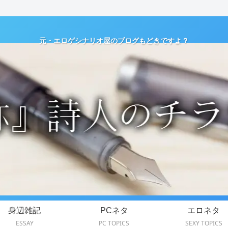
元・エロゲシナリオ屋のブログもどきですよ？
身辺雑記
PCネタ
エロネタ
ESSAY
PC TOPICS
SEXY TOPICS