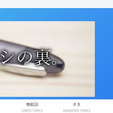
物欲話
ネタ
GREED TOPICS
NONSENSE TOPICS