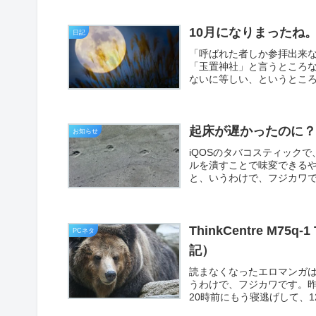
10月になりまったね
日記
「呼ばれた者しか参拝出来
「玉置神社」と言うところ
ないに等しい、というところ
起床が遅かったのに
お知らせ
iQOSのタバコスティック
ルを潰すことで味変できる
と、いうわけで、フジカワで
ThinkCentre M
PCネタ
記）
読まなくなったエロマンガ
うわけで、フジカワです。
20時前にもう寝逃げして、1