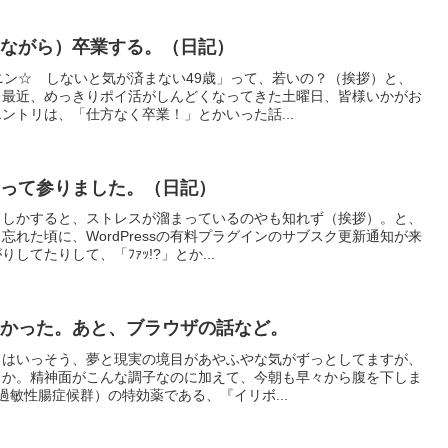
意ながら）卒業する。（日記）
ニン☆ しないと気が済まない49歳」って、若いの？（挨拶）と、
。最近、めっきりポイ活がしんどくなってきた土曜日、皆様いかがお
ントリは、「仕方なく卒業！」とかいった話...
なって参りました。（日記）
もしかすると、ストレスが溜まっているのやも知れず（挨拶）。と、
れた頃に、WordPressの有料プラグインのサブスク更新通知が来
てたりして、「ﾌｧｯ!?」とか...
悪かった。あと、ブラウザの話など。
日はいっそう、夢と現実の境目があやふやな気がずっとしてますが、
うか。精神面がこんな調子なのに加えて、今朝も早々から腹を下しま
過敏性腸症候群）の特効薬である、『イリボ...