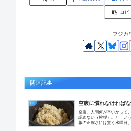
コピ
フジカ
関連記事
空腹に慣れなければ
日記
空腹。人間何が辛いかって
認めない（挨拶）。と、い
報の正確さには驚く水曜日、