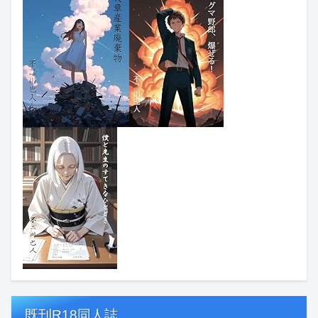
既刊R18同人誌