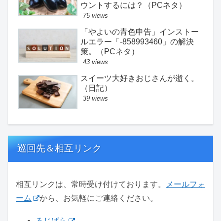
ウントするには？（PCネタ）
75 views
「やよいの青色申告」インストー
ルエラー「-858993460」の解決
策。（PCネタ）
43 views
スイーツ大好きおじさんが逝く。
（日記）
39 views
巡回先＆相互リンク
相互リンクは、常時受け付けております。
メールフォ
ーム
から、お気軽にご連絡ください。
ろじぱら