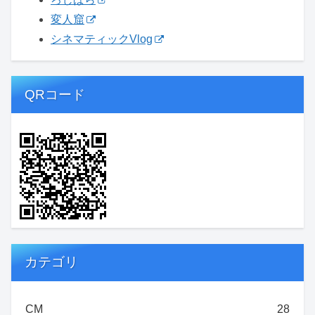
変人窟
シネマティックVlog
QRコード
カテゴリ
CM
28