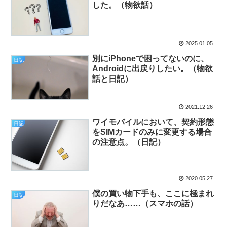
した。（物欲話）
2025.01.05
別にiPhoneで困ってないのに、
日記
Androidに出戻りしたい。（物欲
話と日記）
2021.12.26
ワイモバイルにおいて、契約形態
日記
をSIMカードのみに変更する場合
の注意点。（日記）
2020.05.27
僕の買い物下手も、ここに極まれ
日記
りだなあ……（スマホの話）