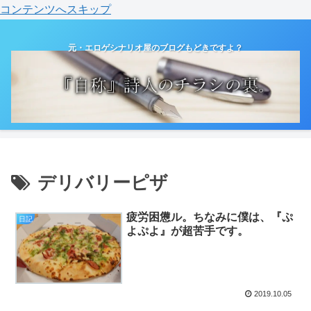
コンテンツへスキップ
元・エロゲシナリオ屋のブログもどきですよ？
デリバリーピザ
疲労困憊ル。ちなみに僕は、『ぷ
日記
よぷよ』が超苦手です。
2019.10.05