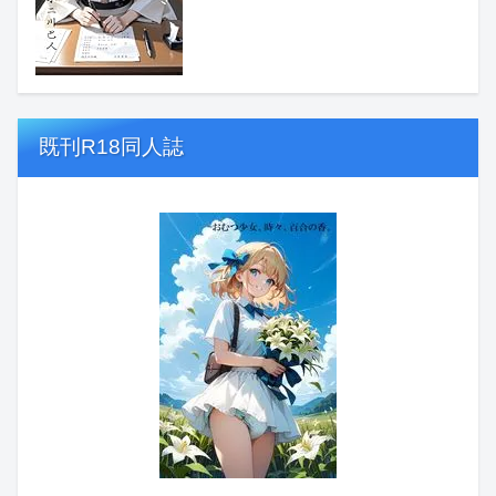
既刊R18同人誌