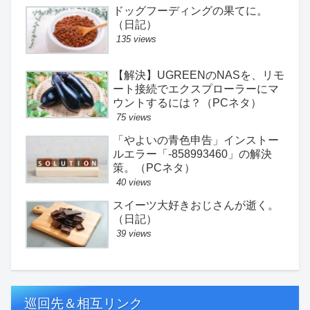
ドッグフーディングの果てに。
（日記）
135 views
【解決】UGREENのNASを、リモ
ート接続でエクスプローラーにマ
ウントするには？（PCネタ）
75 views
「やよいの青色申告」インストー
ルエラー「-858993460」の解決
策。（PCネタ）
40 views
スイーツ大好きおじさんが逝く。
（日記）
39 views
巡回先＆相互リンク