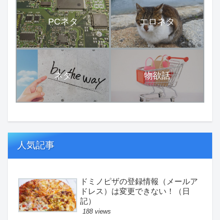
PCネタ
エロネタ
ネタ
物欲話
人気記事
ドミノピザの登録情報（メールア
ドレス）は変更できない！（日
記）
188 views