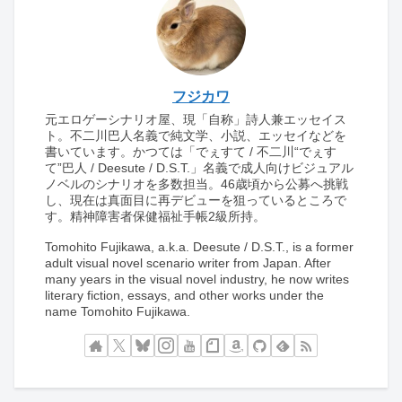
フジカワ
元エロゲーシナリオ屋、現「自称」詩人兼エッセイス
ト。不二川巴人名義で純文学、小説、エッセイなどを
書いています。かつては「でぇすて / 不二川“でぇす
て”巴人 / Deesute / D.S.T.」名義で成人向けビジュアル
ノベルのシナリオを多数担当。46歳頃から公募へ挑戦
し、現在は真面目に再デビューを狙っているところで
す。精神障害者保健福祉手帳2級所持。
Tomohito Fujikawa, a.k.a. Deesute / D.S.T., is a former
adult visual novel scenario writer from Japan. After
many years in the visual novel industry, he now writes
literary fiction, essays, and other works under the
name Tomohito Fujikawa.