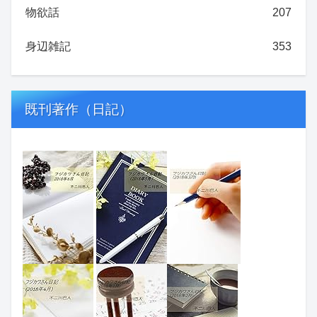
物欲話
207
身辺雑記
353
既刊著作（日記）