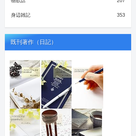
物欲話
207
身辺雑記
353
既刊著作（日記）