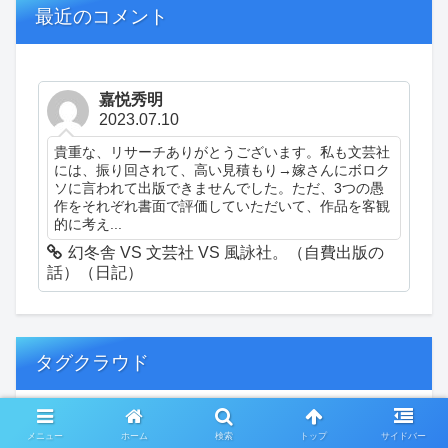
最近のコメント
嘉悦秀明
2023.07.10
貴重な、リサーチありがとうございます。私も文芸社
には、振り回されて、高い見積もり→嫁さんにボロク
ソに言われて出版できませんでした。ただ、3つの愚
作をそれぞれ書面で評価していただいて、作品を客観
的に考え...
幻冬舎 VS 文芸社 VS 風詠社。（自費出版の
話）（日記）
タグクラウド
創作
おぎゃあ
精神病患者の日常
メニュー
ホーム
検索
トップ
サイドバー