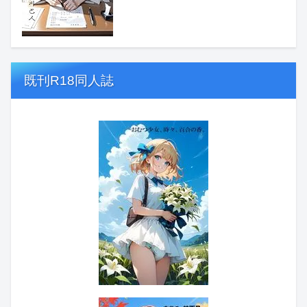
既刊R18同人誌