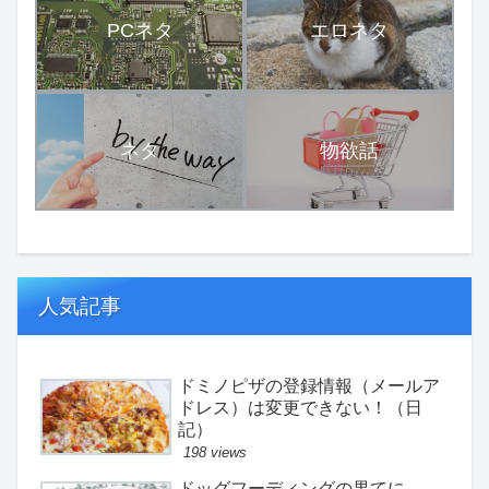
PCネタ
エロネタ
ネタ
物欲話
人気記事
ドミノピザの登録情報（メールア
ドレス）は変更できない！（日
記）
198 views
ドッグフーディングの果てに。