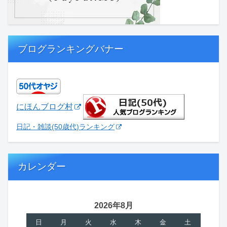
ブログランキングバナー
にほんブログ村
日記・雑談(50歳代)ランキング
カレンダー
2026年8月
日
月
火
水
木
金
土