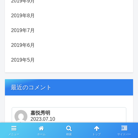
2019年9月
2019年8月
2019年7月
2019年6月
2019年5月
最近のコメント
嘉悦秀明
2023.07.10
貴重な、リサーチありがとうございます。私も文芸社
には、振り回されて、高い見積もり→嫁さんにボロク
メニュー
ホーム
検索
トップ
サイドバー