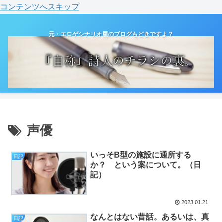
コンテンツへスキップ
元・エロゲシナリオ屋のブログもどきですよ？
声優
いっそB型の施設に通所する
日記
か？ という案について。（日
記）
2023.01.21
なんとはない昔話。あるいは、真
日記