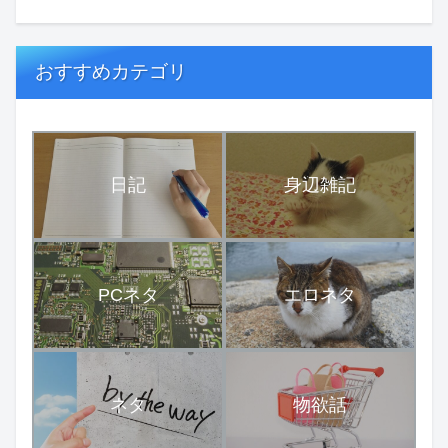
おすすめカテゴリ
日記
身辺雑記
PCネタ
エロネタ
ネタ
物欲話