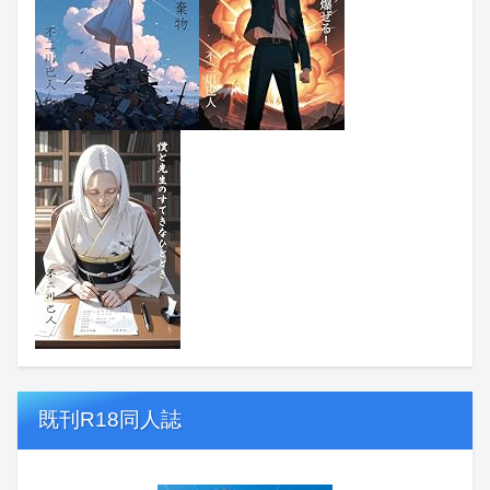
既刊R18同人誌