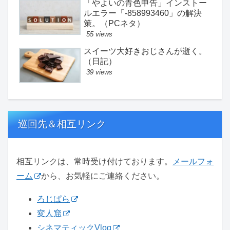
「やよいの青色申告」インストー
ルエラー「-858993460」の解決
策。（PCネタ）
55 views
スイーツ大好きおじさんが逝く。
（日記）
39 views
巡回先＆相互リンク
相互リンクは、常時受け付けております。
メールフォ
ーム
から、お気軽にご連絡ください。
ろじぱら
変人窟
シネマティックVlog