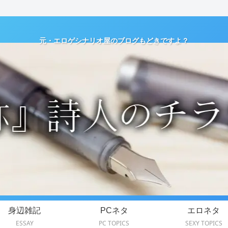
元・エロゲシナリオ屋のブログもどきですよ？
身辺雑記
PCネタ
エロネタ
ESSAY
PC TOPICS
SEXY TOPICS