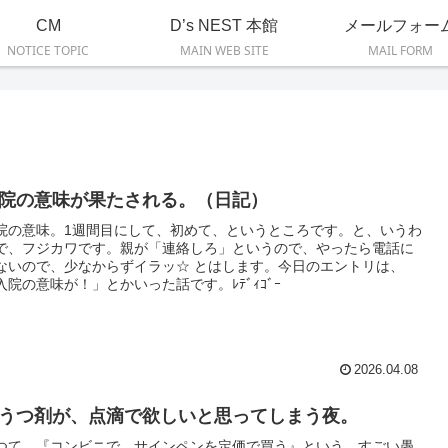
CM
D’s NEST 本館
メールフォー
NOTICE TOPIC
MAIN WEB SITE
MAIL FORM
院の意味が果たされる。（日記）
院の意味。1週間目にして、初めて、というところです。と、いうわ
で、フジカワです。親が「連絡しろ」というので、やったら電話に
ないので、少なからずイラッ☆ とはします。今日のエントリは、
入院の意味が！」とかいった話です。ﾚﾃﾞｨｺﾞｰ
2026.04.08
うつ剤が、点滴で欲しいと思ってしまう夜。
つて、『コンビニで、サインペンを定価で買う』という、すごい愚