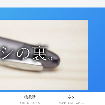
物欲話
ネタ
GREED TOPICS
NONSENSE TOPICS