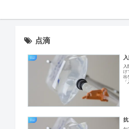
点滴
入
日記
入
け
出
「
抗
日記
か