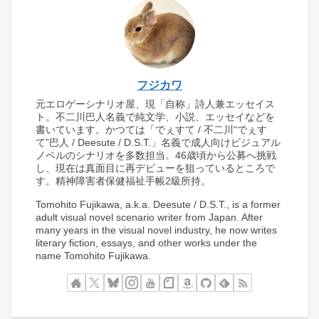
フジカワ
元エロゲーシナリオ屋、現「自称」詩人兼エッセイス
ト。不二川巴人名義で純文学、小説、エッセイなどを
書いています。かつては「でぇすて / 不二川“でぇす
て”巴人 / Deesute / D.S.T.」名義で成人向けビジュアル
ノベルのシナリオを多数担当。46歳頃から公募へ挑戦
し、現在は真面目に再デビューを狙っているところで
す。精神障害者保健福祉手帳2級所持。
Tomohito Fujikawa, a.k.a. Deesute / D.S.T., is a former
adult visual novel scenario writer from Japan. After
many years in the visual novel industry, he now writes
literary fiction, essays, and other works under the
name Tomohito Fujikawa.