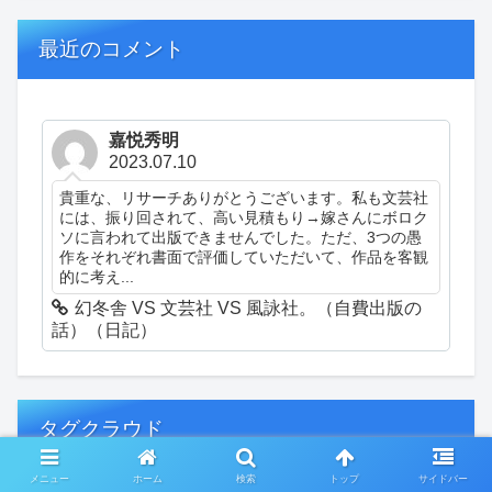
最近のコメント
嘉悦秀明
2023.07.10
貴重な、リサーチありがとうございます。私も文芸社
には、振り回されて、高い見積もり→嫁さんにボロク
ソに言われて出版できませんでした。ただ、3つの愚
作をそれぞれ書面で評価していただいて、作品を客観
的に考え...
幻冬舎 VS 文芸社 VS 風詠社。（自費出版の
話）（日記）
タグクラウド
メニュー
ホーム
検索
トップ
サイドバー