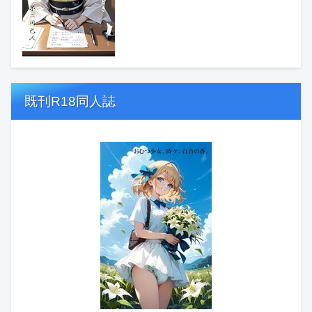
既刊R18同人誌