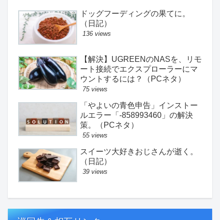
ドッグフーディングの果てに。
（日記）
136 views
【解決】UGREENのNASを、リモ
ート接続でエクスプローラーにマ
ウントするには？（PCネタ）
75 views
「やよいの青色申告」インストー
ルエラー「-858993460」の解決
策。（PCネタ）
55 views
スイーツ大好きおじさんが逝く。
（日記）
39 views