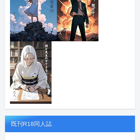
既刊R18同人誌