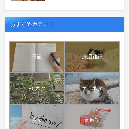
おすすめカテゴリ
日記
身辺雑記
PCネタ
エロネタ
ネタ
物欲話