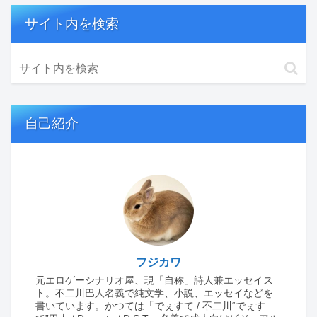
サイト内を検索
自己紹介
フジカワ
元エロゲーシナリオ屋、現「自称」詩人兼エッセイス
ト。不二川巴人名義で純文学、小説、エッセイなどを
書いています。かつては「でぇすて / 不二川“でぇす