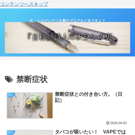
コンテンツへスキップ
元・エロゲシナリオ屋のブログもどきですよ？
禁断症状
禁断症状との付き合い方。（日
日記
記）
2026.04.03
タバコが吸いたい！ VAPEでは
日記