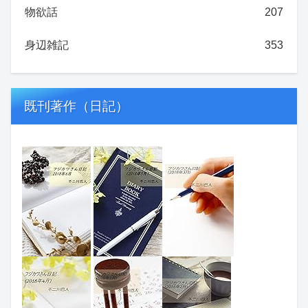
物欲話
207
身辺雑記
353
既刊著作（日記）