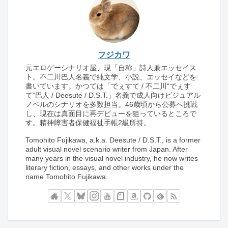
フジカワ
元エロゲーシナリオ屋、現「自称」詩人兼エッセイス
ト。不二川巴人名義で純文学、小説、エッセイなどを
書いています。かつては「でぇすて / 不二川“でぇす
て”巴人 / Deesute / D.S.T.」名義で成人向けビジュアル
ノベルのシナリオを多数担当。46歳頃から公募へ挑戦
し、現在は真面目に再デビューを狙っているところで
す。精神障害者保健福祉手帳2級所持。
Tomohito Fujikawa, a.k.a. Deesute / D.S.T., is a former
adult visual novel scenario writer from Japan. After
many years in the visual novel industry, he now writes
literary fiction, essays, and other works under the
name Tomohito Fujikawa.