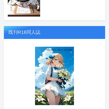
既刊R18同人誌