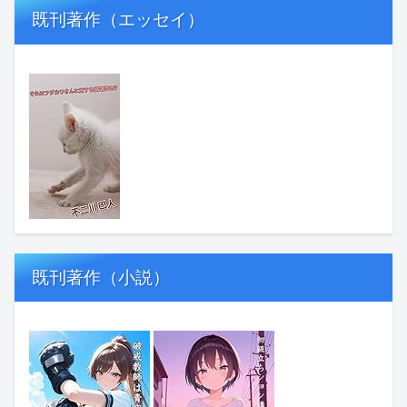
既刊著作（エッセイ）
既刊著作（小説）