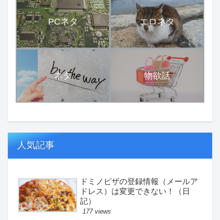
PCネタ
エロネタ
ネタ
物欲話
人気記事
ドミノピザの登録情報（メールア
ドレス）は変更できない！（日
記）
177 views