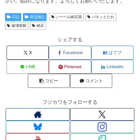
さい。励みになります。よろしくお願いいたします。
日記
身辺雑記
ノーベル納豆賞
パキッとたれ
破壊衝動
納豆
シェアする
X
Facebook
はてブ
LINE
Pinterest
LinkedIn
コピー
コメント
フジカワをフォローする