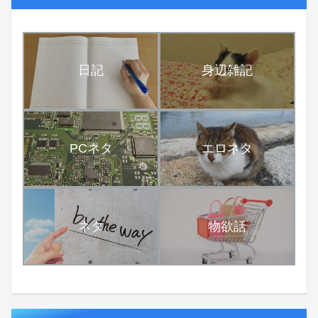
日記
身辺雑記
PCネタ
エロネタ
ネタ
物欲話