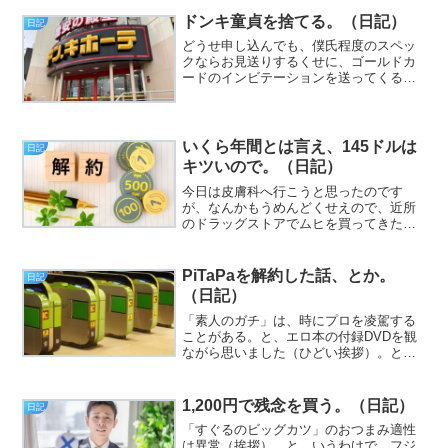
だけで。今日書きたい、あるいは書くべ
きことは、あらかた、ま、つまりはそう
ドンキ童貞を捨てる。（日記）
日記
いうことですよ（？）...
どうせ申し込んでも、僕氏程度のスペッ
クならお見送りするくせに、ゴールドカ
ードのインビテーションを送ってくる
AMEXは異常（挨拶）。と、いうわけ
で、フジカワです。地元のニュース経由
で、今年の夏の終わり頃に、阪急伊丹駅
近くにバーガーキングができ...
いくら年間とは言え、145ドルは
日記
キツいので。（日記）
今日は皮膚科へ行こうと思ったのです
が、なんかもうめんどくせえので、近所
のドラッグストアでムヒを買ってきた
ら、それで何とかなりそうです（挨
拶）。と、いうわけで、フジカワです。
そのかゆみ止め、セガミ薬局で買った、
PiTaPaを解約した話、とか。
日記
PB（の割にはお高い）の奴よりも...
（日記）
「素人のガチ」は、時にプロを凌駕する
ことがある。と、エロ本の付録DVDを観
ながら思いました（ひどい挨拶）。と、
いうわけで、フジカワです。伊藤園が出
している「タリーズコーヒー・バリスタ
ズブラック」がやはり美味しいので、ま
1,200円で残念を買う。（日記）
日記
たケース買いするか？ ...
「すぐるのビッグカツ」のおつまみ適性
は異常（挨拶）。と、いうわけで、フジ