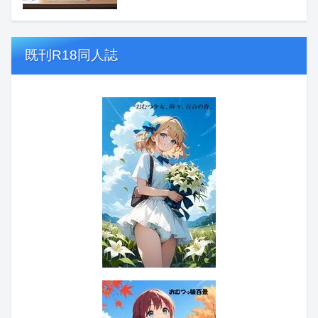
既刊R18同人誌