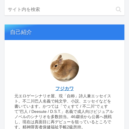
自己紹介
フジカワ
元エロゲーシナリオ屋、現「自称」詩人兼エッセイス
ト。不二川巴人名義で純文学、小説、エッセイなどを
書いています。かつては「でぇすて / 不二川“でぇす
て”巴人 / Deesute / D.S.T.」名義で成人向けビジュアル
ノベルのシナリオを多数担当。46歳頃から公募へ挑戦
し、現在は真面目に再デビューを狙っているところで
す。精神障害者保健福祉手帳2級所持。