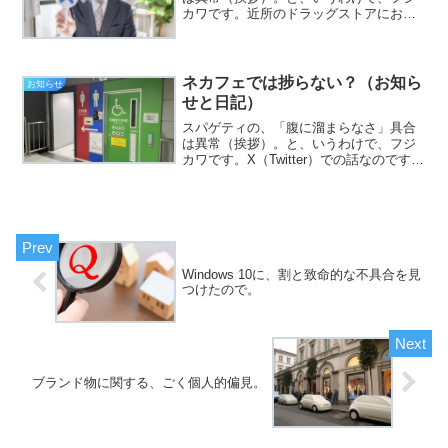
カワです。近所のドラッグストアにおい
て、ラベルレスの炭酸水を買えないの
が、ささくれ程度に残念だと思う土曜
日、皆様いかがお過ごしでしょうか。今
日のエントリは、「残当！」と...
ネカフェでは捗らない？（お知ら
お知らせ
せと日記）
スパゲティの、「腹に溜まらなさ」具合
は異常（挨拶）。と、いうわけで、フジ
カワです。X（Twitter）での話なのです
が。「神！」と思った絵師さんと、思わ
ぬ接点で相互フォローになれたことが嬉
しい土曜日、皆様いかがお過ごしでしょ
うか。今日のエン...
Windows 10に、割と致命的な不具合を見
つけたので。
ブランド物に関する、ごく個人的偏見。