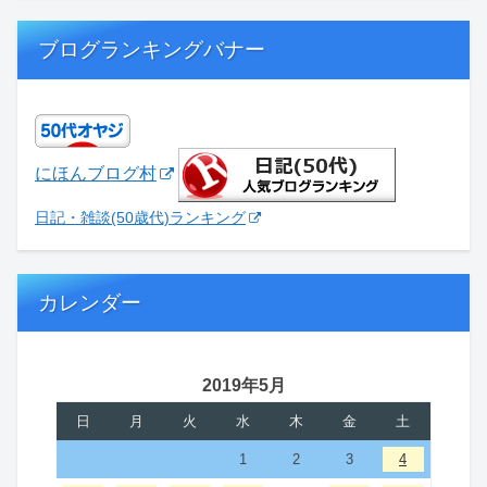
ブログランキングバナー
にほんブログ村
日記・雑談(50歳代)ランキング
カレンダー
2019年5月
日
月
火
水
木
金
土
1
2
3
4