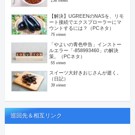
136 views
【解決】UGREENのNASを、リモ
ート接続でエクスプローラーにマ
ウントするには？（PCネタ）
75 views
「やよいの青色申告」インストー
ルエラー「-858993460」の解決
策。（PCネタ）
55 views
スイーツ大好きおじさんが逝く。
（日記）
39 views
巡回先＆相互リンク