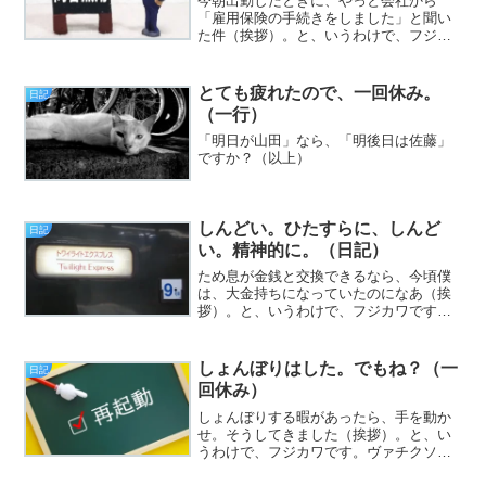
今朝出勤したときに、やっと会社から
「雇用保険の手続きをしました」と聞い
た件（挨拶）。と、いうわけで、フジカ
ワです。今日で1月が終わるという現実に
「ファッ！？」とか思う火曜日、皆様い
かがお過ごしでしょうか。今日のエント
とても疲れたので、一回休み。
日記
リは、「2作目の初稿アッ...
（一行）
「明日が山田」なら、「明後日は佐藤」
ですか？（以上）
しんどい。ひたすらに、しんど
日記
い。精神的に。（日記）
ため息が金銭と交換できるなら、今頃僕
は、大金持ちになっていたのになあ（挨
拶）。と、いうわけで、フジカワです。
人が気分を切り替えようと、バーニン
☆ したら、空砲に近かった時の虚しさ
について、ChatGPTに聞いてみたい日曜
しょんぼりはした。でもね？（一
日記
日、皆様いかがお過ご...
回休み）
しょんぼりする暇があったら、手を動か
せ。そうしてきました（挨拶）。と、い
うわけで、フジカワです。ヴァチクソに
疲れているので、今日は、noteへの誘導