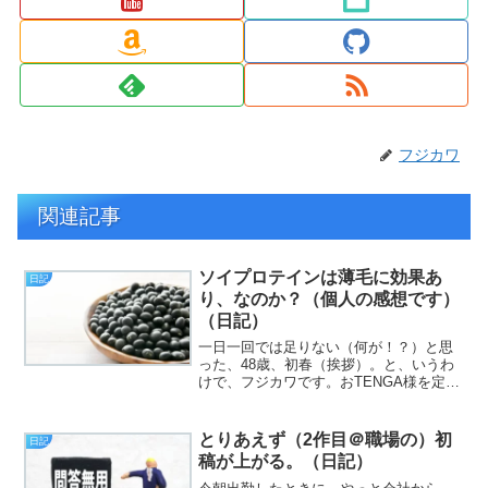
フジカワ
関連記事
ソイプロテインは薄毛に効果あ
日記
り、なのか？（個人の感想です）
（日記）
一日一回では足りない（何が！？）と思
った、48歳、初春（挨拶）。と、いうわ
けで、フジカワです。おTENGA様を定期
おトク便で買う必然性について、改めて
考える祝日の木曜日、皆様いかがお過ご
しでしょうか。今日のエントリは、「ソ
とりあえず（2作目＠職場の）初
日記
イプロテインを飲み...
稿が上がる。（日記）