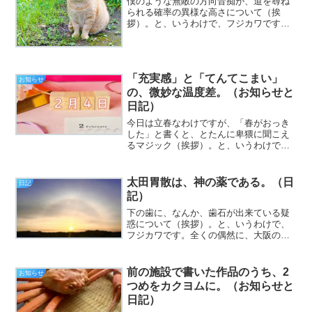
僕のような無敵の方向音痴が、道を尋ね
られる確率の異様な高さについて（挨
拶）。と、いうわけで、フジカワです。
予定をちょっと前倒しして、1時間早く家
を出て、先に他の用事を済ませようと思
ったら、それが予想以上にさっくり片付
いてしまい、医者の予約時...
「充実感」と「てんてこまい」
お知らせ
の、微妙な温度差。（お知らせと
日記）
今日は立春なわけですが、「春がおっき
した」と書くと、とたんに卑猥に聞こえ
るマジック（挨拶）。と、いうわけで、
フジカワです。先に書いておきますが、
都合4回目となるボイスブログを更新した
日曜日、皆様いかがお過ごしでしょう
太田胃散は、神の薬である。（日
日記
か。今日のエントリは、「...
記）
下の歯に、なんか、歯石が出来ている疑
惑について（挨拶）。と、いうわけで、
フジカワです。全くの偶然に、大阪の堺
市に、出雲大社の大阪分祀というお社が
ある事に気付いた土曜日、皆様いかがお
過ごしでしょうか。今日のエントリは、
前の施設で書いた作品のうち、2
お知らせ
「太田胃散は神！ あと原...
つめをカクヨムに。（お知らせと
日記）