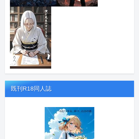
既刊R18同人誌