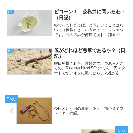
も思います（挨拶）。と、いうわけで、
フジカワです。「ツマミがあれば、酒も
おいしい」と思って、Amazonを「おつま
ピコーン！ 公私共に閃いたわ！
日記
み」で検索し...
（日記）
終わってしまえば、どうということはな
い！（挨拶）と、いうわけで、フジカワ
です。外の気温が何度であれ、部屋の体
感温度が25度を超えていると感じれば、
ためらいなくクーラーを点けることにし
た土曜日、皆様いかがお過ごしでしょう
僕がどれほど悪筆であるか？（日
日記
か。今日のエントリは、...
記）
昨日発掘された、微妙スマホであるとこ
ろの、Rakuten Hand 5Gですが、1円スタ
ートでヤフオクに流したら、入札があっ
て驚きました（挨拶）。と、いうわけ
で、フジカワです。今日も、親の用事に
付き合わされて、可処分時間が削ら
れ……と、ブー...
今日という日の真実。あと、携帯音楽プ
レイヤーの話。