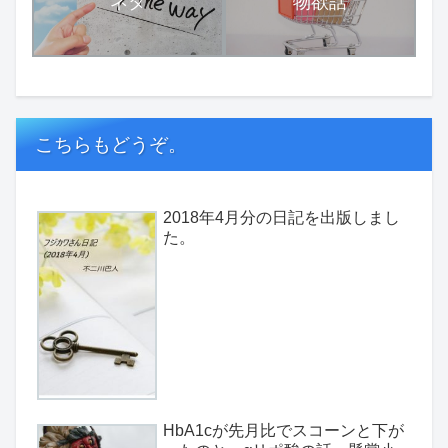
ネタ
物欲話
こちらもどうぞ。
2018年4月分の日記を出版しまし
た。
HbA1cが先月比でスコーンと下が