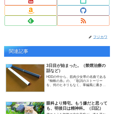
フジカワ
関連記事
3日目が始まった。（禁煙治療の
日記
話など）
HDDの中から、筋肉少女帯の名曲である
『蜘蛛の糸』の、「歌詞のストーリー
を、何のヒネリもなく、掌編風に書き起
こしただけ」という、何のために書いた
のか、まるで意味が分からないテキスト
が発掘されて、途方に暮れています（挨
拶）。と、いうわけで、フ...
眼科より帰宅。もう嫌だと思って
日記
も、明後日は精神科。（日記）