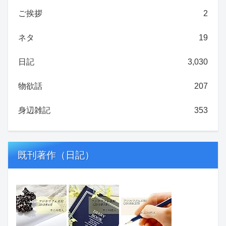
ご挨拶
2
ネタ
19
日記
3,030
物欲話
207
身辺雑記
353
既刊著作（日記）