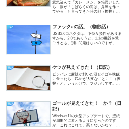
意気込んで「カレーメシ」を箱買いした
ら、親が「しばらくの間は、弁当を作っ
てやる」と言ってきた時の顔（挨拶）。
と、いうわけで、フジカワです。クソつ
まらないエロ本を、明日の廃品回収に出
すかどうか地味に迷う土曜日、皆様いか
ファック○の話。（物欲話）
日記
がお過ごしでしょうか。今...
USB3.0コネクタは、下位互換性がありま
すから、2.0であろうと、1.1の機器を繋
ごうとも、別に問題はないのですが、な
んかもったいないと思ってしまうのは、
立派な貧乏性だと思います（挨拶）。
と、いうわけで、フジカワです。今でこ
そPC機器のみ...
ケツが見えてきた！（日記）
日記
ビシバシに麻辣が利いた混ぜそばを晩飯
に食ったら、ｱｽﾎｰが大変なことに！（挨
拶）と、いうわけで、フジカワです。そ
ろそろ脳内麻薬の過剰摂取でダウンする
んじゃないか？ とヒヤヒヤする水曜
日、皆様いかがお過ごしでしょうか。今
日のエントリは、「ケツ...
ゴールが見えてきた！ か？（日
日記
記）
Windows11の大型アップデートで、壁紙
が周期的に変わるようになったのです
が、これはこれで、悪くないかな？ と