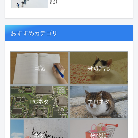
記）
おすすめカテゴリ
日記
身辺雑記
PCネタ
エロネタ
ネタ
物欲話