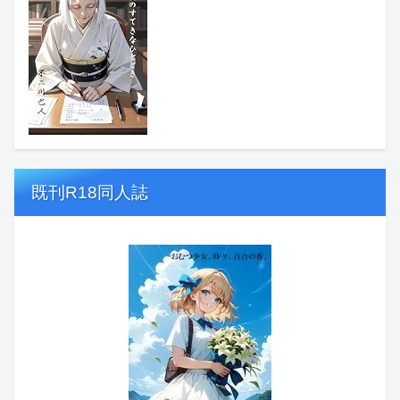
既刊R18同人誌