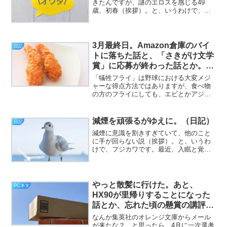
きたんですが、謎のエロスを感じる49
歳、初春（挨拶）。と、いうわけで、フ
ジカワです。最近、宮沢賢治の全集に手
をつけ始めましたが、なんとなくしっく
りこないな？ などと、生意気な事を思
う火曜日、皆様いかがお過...
3月最終日。Amazon倉庫のバイ
日記
トに落ちた話と、「さきがけ文学
賞」に応募が終わった話とか。
（日記）
「犠牲フライ」は野球における大変メジ
ャーな得点方法ではありますが、食べ物
の方のフライにしても、エビとかアジと
かその他の（命の）犠牲の上に成り立っ
てるので、あれらもある意味で「犠牲フ
ライ」とは呼べまいか（挨拶）。と、い
減煙を頑張るがゆえに。（日記）
日記
うわけで、フジカワです。...
減煙に意識を割きすぎていて、他のこと
に手が回らない説（挨拶）。と、いうわ
けで、フジカワです。最近、入眠と覚醒
のサイクルがメチャクチャで、打開策が
見あたらない土曜日、皆様いかがお過ご
しでしょうか。今日のエントリは、「必
死に減煙！」とかいった話...
やっと散髪に行けた。あと、
PCネタ
HX90が里帰りすることになった
話とか、忘れた頃の懸賞の講評と
か。（日記）
なんか集英社のオレンジ文庫からメール
が来たな？ と思ったら、4月に一次選考