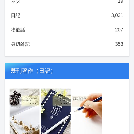
ネタ
19
日記
3,031
物欲話
207
身辺雑記
353
既刊著作（日記）