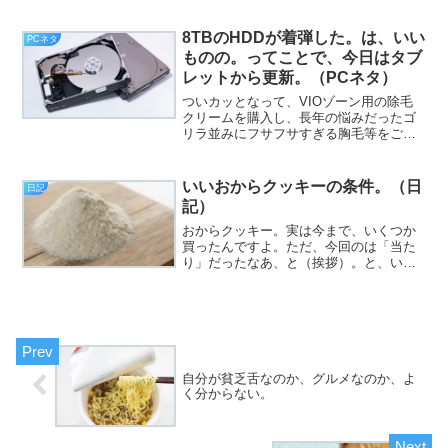
動的に快楽を注入して、強制的に搾精す
るデバイスの登場はまだでしょうか。今
日のエントリは、「欲望任せ...
8TBのHDDが着弾した。は、いい
PCネタ
ものの。ってことで、今日はタブ
レットから更新。（PCネタ）
ついカッとなって、VIOゾーン用の除毛
クリームを購入し、長年の悩みだったゴ
リラ並みにフサフサすぎる胸毛等をごっ
そりリムーブしました（挨拶）。と、い
うわけで、フジカワです。現行のスマー
トバンド（mi band4）がいい加減おかし
いいおからクッキーの条件。（日
日記
いので買い換え...
記）
おからクッキー。実は今まで、いくつか
買ったんですよ。ただ、今回のは「当た
り」だったなあ、と（挨拶）。と、いう
わけで、フジカワです。昨夜はうかつに
酒を飲んだせいで、案の定起床後の血糖
値がﾋｬｯﾊｰ!（201mg）だった金曜日、皆
様いかがお過ご...
自分が貧乏舌なのか、グルメなのか、よ
く分からない。