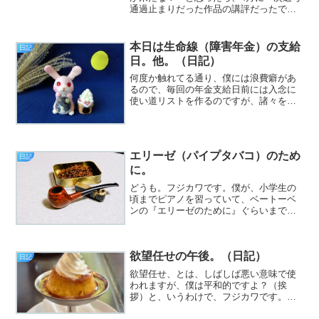
通過止まりだった作品の講評だったでご
ざる（挨拶）。と、いうわけで、フジカ
ワです。9月も折り返したというのに、最
高気温が34℃とか、「おい！」と言いた
本日は生命線（障害年金）の支給
日記
くなる金曜日、皆様...
日。他。（日記）
何度か触れてる通り、僕には浪費癖があ
るので、毎回の年金支給日前には入念に
使い道リストを作るのですが、諸々をさ
っ引くとだいたい約15,000円ぐらいで2ヶ
月を乗り切らにゃならん結果が出ます。
が、しかし、予定外の出費をする機会
（遊興目的の外出等...
エリーゼ（パイプタバコ）のため
日記
に。
どうも。フジカワです。僕が、小学生の
頃までピアノを習っていて、ベートーベ
ンの『エリーゼのために』ぐらいまでな
ら、暗譜で弾けていたという事実を知る
人は、あまりいないと思います（挨
拶）。
欲望任せの午後。（日記）
日記
欲望任せ、とは、しばしば悪い意味で使
われますが、僕は平和的ですよ？（挨
拶）と、いうわけで、フジカワです。四
の五の言わずに、ちんこに装着して、自