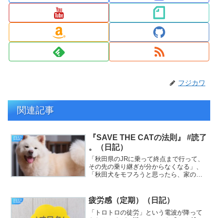
フジカワ
関連記事
『SAVE THE CATの法則』 #読了
日記
。（日記）
「秋田県のJRに乗って終点まで行って、
その先の乗り継ぎが分からなくなる」、
「秋田犬をモフろうと思ったら、家の近
所で出来る事が判明する」。以上、本日
の夢のキーワードです。ご査収ください
（挨拶）。……しかし、なぜ秋田県？
疲労感（定期）（日記）
日記
全く縁がないところなの...
「トロトロの徒労」という電波が降って