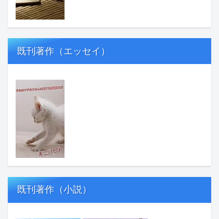
既刊著作（エッセイ）
既刊著作（小説）