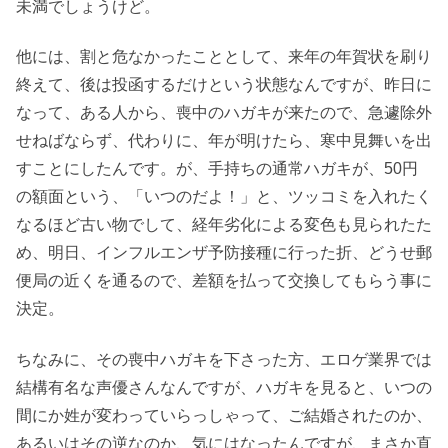
未満でしょうけど。
他には、割と危なかったこととして、来年の年賀状を刷り
終えて、後は投函するだけという状態なんですが、昨日に
なって、ある人から、喪中のハガキが来たので、急遽除外
せねばならず、代わりに、年が明けたら、寒中見舞いを出
すことにしたんです。が、手持ちの通常ハガキが、50円
の額面という、「いつのだよ！」と、ツッコミを入れたく
なるほど古い物でして、経年劣化による変色も見られたた
め、明日、インフルエンザ予防接種に行った折、どうせ郵
便局の近くを通るので、差額を払って交換してもらう事に
決定。
ちなみに、その喪中ハガキを下さった方、エロゲ業界では
結構有名な声優さんなんですが、ハガキを見ると、いつの
間にか姓が変わっていらっしゃって、ご結婚されたのか、
あるいはその逆なのか、気にはなったんですが、まさか直