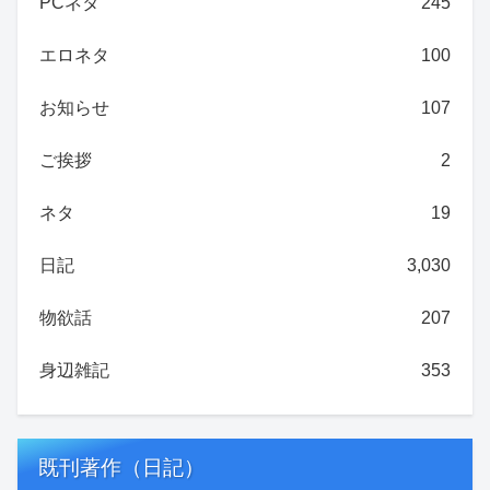
PCネタ
245
エロネタ
100
お知らせ
107
ご挨拶
2
ネタ
19
日記
3,030
物欲話
207
身辺雑記
353
既刊著作（日記）