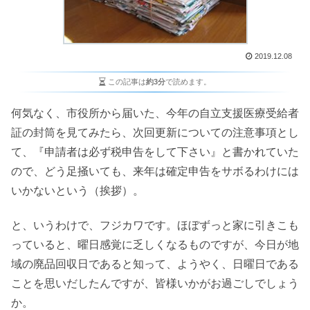
2019.12.08
この記事は
約3分
で読めます。
何気なく、市役所から届いた、今年の自立支援医療受給者
証の封筒を見てみたら、次回更新についての注意事項とし
て、『申請者は必ず税申告をして下さい』と書かれていた
ので、どう足掻いても、来年は確定申告をサボるわけには
いかないという（挨拶）。
と、いうわけで、フジカワです。ほぼずっと家に引きこも
っていると、曜日感覚に乏しくなるものですが、今日が地
域の廃品回収日であると知って、ようやく、日曜日である
ことを思いだしたんですが、皆様いかがお過ごしでしょう
か。