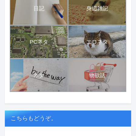
日記
身辺雑記
PCネタ
エロネタ
ネタ
物欲話
こちらもどうぞ。