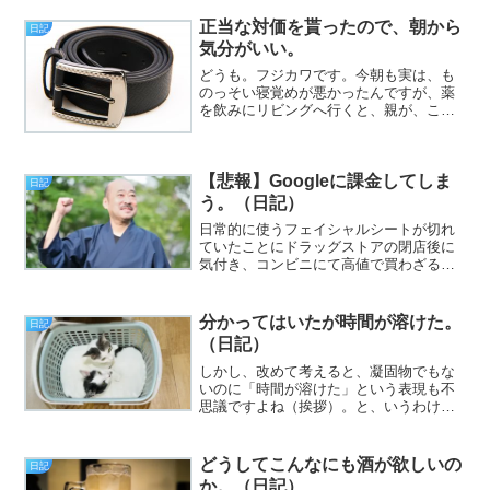
う」と言いました。えっらい行き当たり
ばったりだなあ、と思えども、別に損を
正当な対価を貰ったので、朝から
日記
する話でも、異を唱える...
気分がいい。
どうも。フジカワです。今朝も実は、も
のっそい寝覚めが悪かったんですが、薬
を飲みにリビングへ行くと、親が、ここ
数日の労働（網戸張り替え）の対価とし
て、なんと5,000円をくれたので、一気に
気分がマシになりました。
【悲報】Googleに課金してしま
日記
う。（日記）
日常的に使うフェイシャルシートが切れ
ていたことにドラッグストアの閉店後に
気付き、コンビニにて高値で買わざるを
得なかった時の屈辱について（挨拶）。
と、いうわけで、フジカワです。ここ数
日バーニン☆ の優先順位が下がっている
分かってはいたが時間が溶けた。
日記
ので、いよいよ日本沈没...
（日記）
しかし、改めて考えると、凝固物でもな
いのに「時間が溶けた」という表現も不
思議ですよね（挨拶）。と、いうわけ
で、フジカワです。スピリチュアルな導
入ですが、最近、頻繁と言うにはおかし
いほどにエンジェルナンバーを見るの
どうしてこんなにも酒が欲しいの
日記
で、逆に疲れさえする月曜日、...
か。（日記）