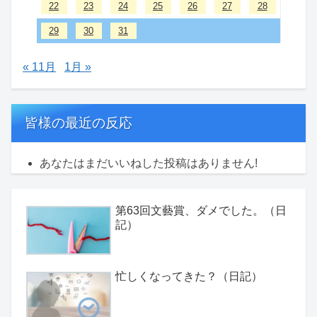
22
23
24
25
26
27
28
29
30
31
« 11月
1月 »
皆様の最近の反応
あなたはまだいいねした投稿はありません!
第63回文藝賞、ダメでした。（日
記）
忙しくなってきた？（日記）