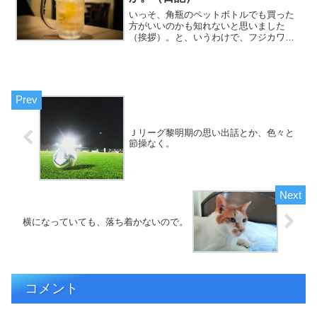
いっそ、角瓶のペットボトルでも買った
方がいいのかも知れないと思いました
（挨拶）。と、いうわけで、フジカワで
す。えちぃCG集を、どんどん作るのはい
いとして、ストーリー性と統一性を持た
せるのは、割と苦労するのだと言うこと
を、広く訴えたい日曜日、...
Ｊリーグ黎明期の思い出話とか、色々と
節操なく。
横になっていても、落ち着かないので。
コメント