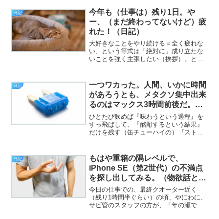
YouTubeを延々と観ていると、「あの神
社へも」「この神社へも」という思いが
今年も（仕事は）残り1日。や
日記
わき上がって仕方がない木曜...
ー、（まだ終わってないけど）疲
れた！（日記）
大好きなことをやり続ける＝全く疲れな
い、という等式は「絶対に」成り立たな
いことを強く主張したい（挨拶）。と、
いうわけで、フジカワです。最近の自分
の、興奮中枢の摩耗ぶりが気になる火曜
日、皆様いかがお過ごしでしょうか。今
一つワカった。人間、いかに時間
日記
日のエントリは、「明日が...
があろうとも、メタクソ集中出来
るのはマックス3時間前後だ。
（ただし創作時を除く）（MOS
ひとたび飲めば『味わうという過程』を
の話）（日記）
すっ飛ばして、『酩酊するという結果』
だけを残す（缶チューハイの）『ストロ
ングゼロ』は、『アルコール界の“キン
グ・クリムゾン”』と呼んでも差し支えな
いのでは？（挨拶）と、いうわけで、フ
もはや重箱の隅レベルで、
日記
ジカワです。基本的に酒...
iPhone SE（第2世代）の不満点
を探し出してみる。（物欲話と日
記）
今日の仕事での、最終クオーター近く
（残り1時間半ぐらい）の頃、やにわに、
サビ管のスタッフの方が、「年の瀬です
し、今日はもう、14時で終業にしましょ