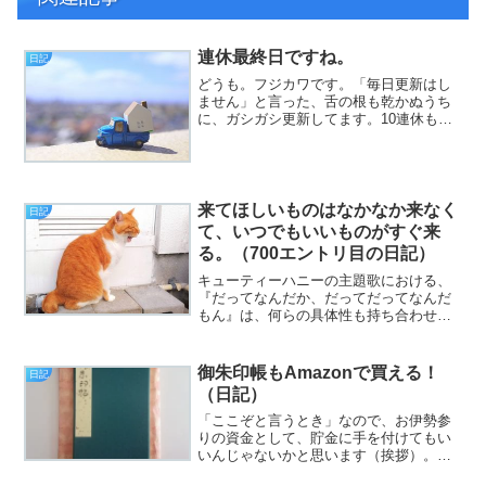
連休最終日ですね。
日記
どうも。フジカワです。「毎日更新はし
ません」と言った、舌の根も乾かぬうち
に、ガシガシ更新してます。10連休も、
今日が最終日。皆様いかがだったでしょ
うか。僕は、毎日が日曜日なので、ほと
んど変わりの無い日常でした。
来てほしいものはなかなか来なく
日記
て、いつでもいいものがすぐ来
る。（700エントリ目の日記）
キューティーハニーの主題歌における、
『だってなんだか、だってだってなんだ
もん』は、何らの具体性も持ち合わせて
いないので、しめやかに却下したい（挨
拶）。と、いうわけで、フジカワです。
郵便配達のバイクの音がしたと思った
御朱印帳もAmazonで買える！
日記
ら、USBメモリが着弾して...
（日記）
「ここぞと言うとき」なので、お伊勢参
りの資金として、貯金に手を付けてもい
いんじゃないかと思います（挨拶）。
と、いうわけで、フジカワです。