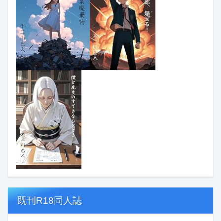
既刊R18同人誌