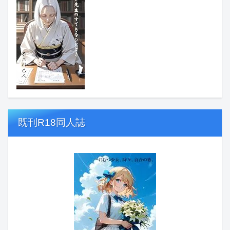
既刊R18同人誌