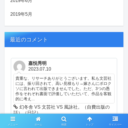
2019年6月
2019年5月
最近のコメント
嘉悦秀明
2023.07.10
貴重な、リサーチありがとうございます。私も文芸社
には、振り回されて、高い見積もり→嫁さんにボロク
ソに言われて出版できませんでした。ただ、3つの愚
作をそれぞれ書面で評価していただいて、作品を客観
的に考え...
幻冬舎 VS 文芸社 VS 風詠社。（自費出版の
話）（日記）
メニュー
ホーム
検索
トップ
サイドバー