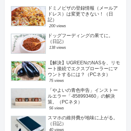
ドミノピザの登録情報（メールア
ドレス）は変更できない！（日
記）
200 views
ドッグフーディングの果てに。
（日記）
138 views
【解決】UGREENのNASを、リモ
ート接続でエクスプローラーにマ
ウントするには？（PCネタ）
75 views
「やよいの青色申告」インストー
ルエラー「-858993460」の解決
策。（PCネタ）
56 views
スマホの維持費が地味に上がる。
（日記）
40 views