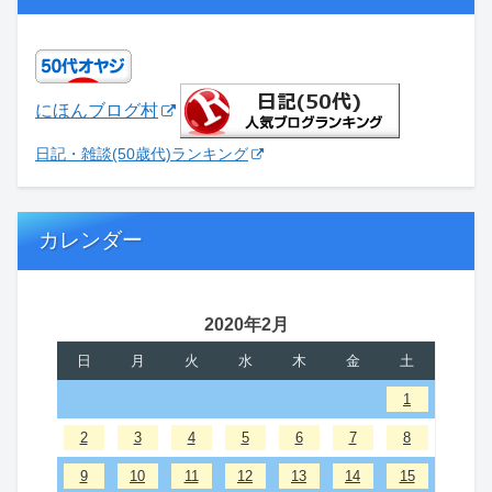
にほんブログ村
日記・雑談(50歳代)ランキング
カレンダー
2020年2月
日
月
火
水
木
金
土
1
2
3
4
5
6
7
8
9
10
11
12
13
14
15