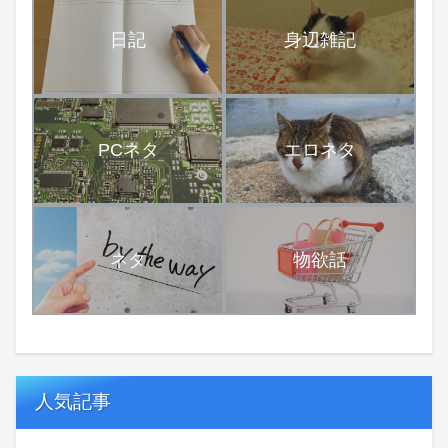
日記
身辺雑記
PCネタ
エロネタ
ネタ
物欲話
人気記事