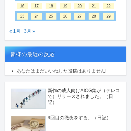
16
17
18
19
20
21
22
23
24
25
26
27
28
29
« 1月
3月 »
皆様の最近の反応
あなたはまだいいねした投稿はありません!
新作の成人向けAICG集が（テレコ
で）リリースされました。（日
記）
9回目の徹夜をする。（日記）