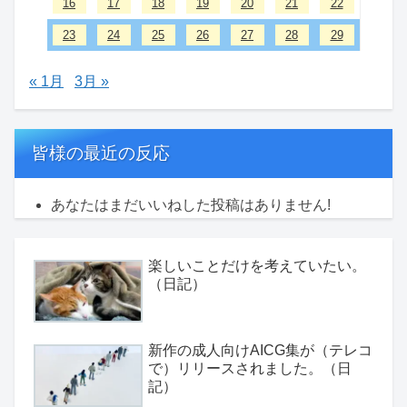
16
17
18
19
20
21
22
23
24
25
26
27
28
29
« 1月
3月 »
皆様の最近の反応
あなたはまだいいねした投稿はありません!
楽しいことだけを考えていたい。
（日記）
新作の成人向けAICG集が（テレコ
で）リリースされました。（日
記）