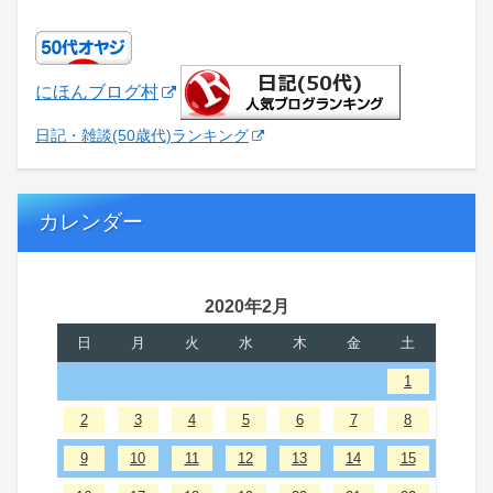
にほんブログ村
日記・雑談(50歳代)ランキング
カレンダー
2020年2月
日
月
火
水
木
金
土
1
2
3
4
5
6
7
8
9
10
11
12
13
14
15