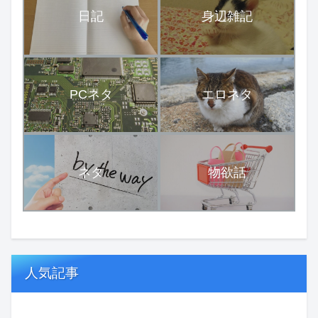
日記
身辺雑記
PCネタ
エロネタ
ネタ
物欲話
人気記事