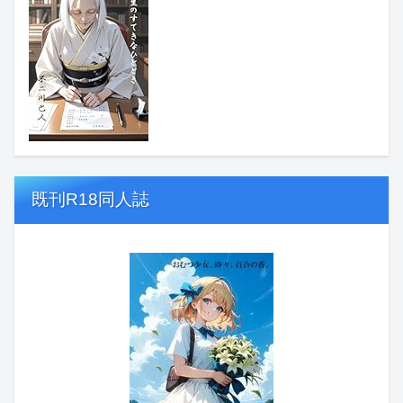
既刊R18同人誌