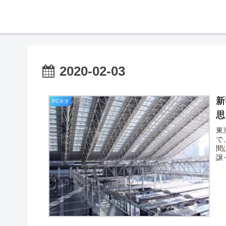
2020-02-03
新
PCネタ
思
東
で
間
譲