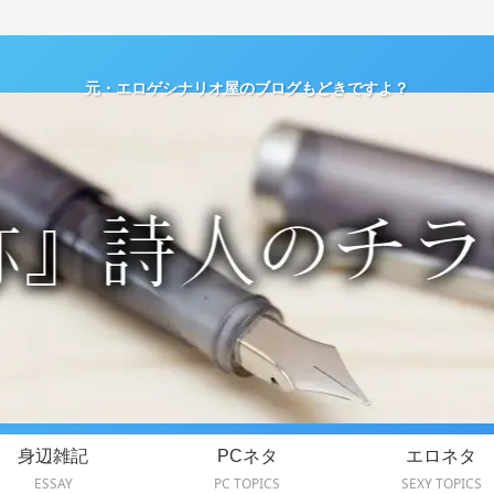
元・エロゲシナリオ屋のブログもどきですよ？
身辺雑記
PCネタ
エロネタ
ESSAY
PC TOPICS
SEXY TOPICS