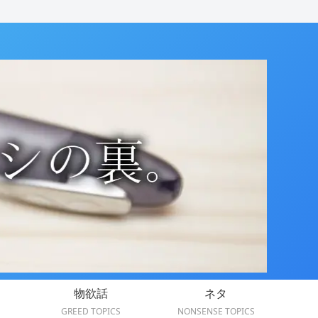
物欲話
ネタ
GREED TOPICS
NONSENSE TOPICS