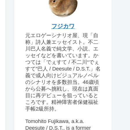
フジカワ
元エロゲーシナリオ屋、現「自
称」詩人兼エッセイスト。不二
川巴人名義で純文学、小説、エ
ッセイなどを書いています。か
つては「でぇすて / 不二川“でぇ
すて”巴人 / Deesute / D.S.T.」名
義で成人向けビジュアルノベル
のシナリオを多数担当。46歳頃
から公募へ挑戦し、現在は真面
目に再デビューを狙っていると
ころです。精神障害者保健福祉
手帳2級所持。
Tomohito Fujikawa, a.k.a.
Deesute / D.S.T., is a former