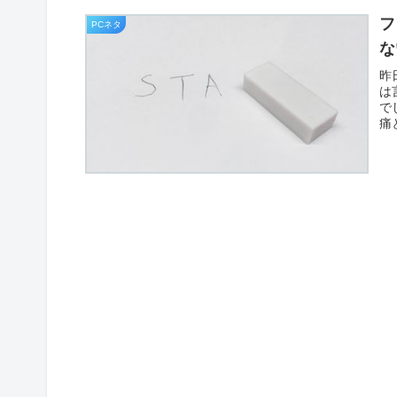
フ
PCネタ
な
昨
は
で
痛