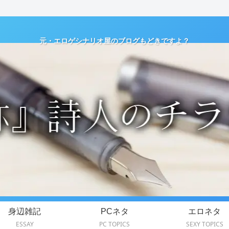
元・エロゲシナリオ屋のブログもどきですよ？
身辺雑記
PCネタ
エロネタ
ESSAY
PC TOPICS
SEXY TOPICS