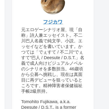
フジカワ
元エロゲーシナリオ屋、現「自
称」詩人兼エッセイスト。不二
川巴人名義で純文学、小説、エ
ッセイなどを書いています。か
つては「でぇすて / 不二川“でぇ
すて”巴人 / Deesute / D.S.T.」名
義で成人向けビジュアルノベル
のシナリオを多数担当。46歳頃
から公募へ挑戦し、現在は真面
目に再デビューを狙っていると
ころです。精神障害者保健福祉
手帳2級所持。
Tomohito Fujikawa, a.k.a.
Deesute / D.S.T., is a former