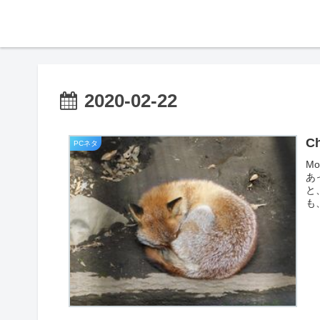
2020-02-22
C
PCネタ
M
あ
と
も