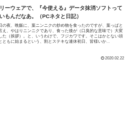
リーウェアで、『今使える』データ抹消ソフトって
いもんだなあ。（PCネタと日記）
日の夜、晩飯に、葉ニンニクの炒め物を食ったのですが、葉っぱと
言え、やはりニンニクであり、食った後が（口臭的な意味で）大変
した（挨拶）。と、いうわけで、フジカワです。そこはかとない頭
とともに始まるという、割とステキな連休初日、皆様いか...
2020.02.22