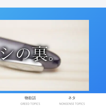
物欲話
ネタ
GREED TOPICS
NONSENSE TOPICS